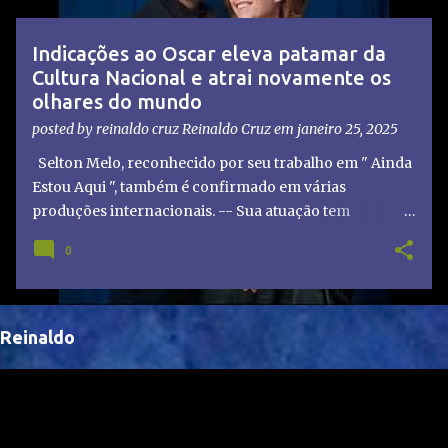
t
a
Indicações ao Oscar eleva patamar da
g
Cultura Nacional e atrai novamente os
e
olhares do mundo
n
posted by reinaldo cruz
Reinaldo Cruz
em
janeiro 25, 2025
s
Selton Melo, reconhecido por seu trabalho em " Ainda
Estou Aqui ", também é confirmado em várias
produções internacionais. -- Sua atuação tem
chamado atenção de diretores e produtores fora do
0
Brasil, abrindo portas para novas oportunidades no
cenário internacional. -- Isso é um grande passo para
a representação brasileira no cinema global!
Reinaldo