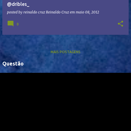
@dribles_
posted by reinaldo cruz
Reinaldo Cruz
em
maio 08, 2012
0
MAIS POSTAGENS
Questão