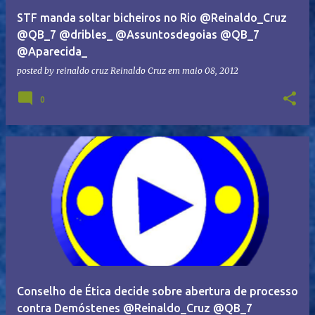
STF manda soltar bicheiros no Rio @Reinaldo_Cruz
@QB_7 @dribles_ @Assuntosdegoias @QB_7
@Aparecida_
posted by reinaldo cruz
Reinaldo Cruz
em
maio 08, 2012
0
Conselho de Ética decide sobre abertura de processo
contra Demóstenes @Reinaldo_Cruz @QB_7