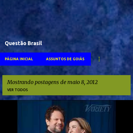
Questão Brasil
PÁGINA INICIAL
ASSUNTOS DE GOIÁS
Mostrando postagens de maio 8, 2012
VER TODOS
P
o
s