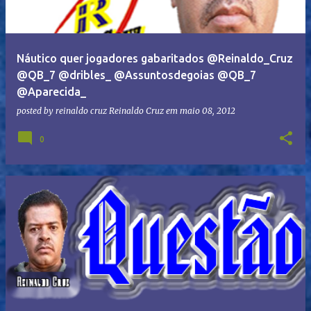
Náutico quer jogadores gabaritados @Reinaldo_Cruz
@QB_7 @dribles_ @Assuntosdegoias @QB_7
@Aparecida_
posted by reinaldo cruz
Reinaldo Cruz
em
maio 08, 2012
0