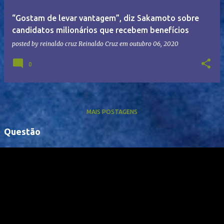
“Gostam de levar vantagem”, diz Sakamoto sobre
candidatos milionários que recebem benefícios
posted by reinaldo cruz
Reinaldo Cruz
em
outubro 06, 2020
0
MAIS POSTAGENS
Questão