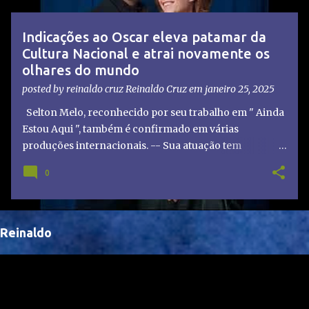
t
a
Indicações ao Oscar eleva patamar da
g
Cultura Nacional e atrai novamente os
e
olhares do mundo
n
posted by reinaldo cruz
Reinaldo Cruz
em
janeiro 25, 2025
s
Selton Melo, reconhecido por seu trabalho em " Ainda
Estou Aqui ", também é confirmado em várias
produções internacionais. -- Sua atuação tem
chamado atenção de diretores e produtores fora do
0
Brasil, abrindo portas para novas oportunidades no
cenário internacional. -- Isso é um grande passo para
a representação brasileira no cinema global!
Reinaldo