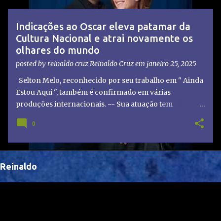
t
a
Indicações ao Oscar eleva patamar da
g
Cultura Nacional e atrai novamente os
e
olhares do mundo
n
posted by reinaldo cruz
Reinaldo Cruz
em
janeiro 25, 2025
s
Selton Melo, reconhecido por seu trabalho em " Ainda
Estou Aqui ", também é confirmado em várias
produções internacionais. -- Sua atuação tem
chamado atenção de diretores e produtores fora do
0
Brasil, abrindo portas para novas oportunidades no
cenário internacional. -- Isso é um grande passo para
a representação brasileira no cinema global!
Reinaldo