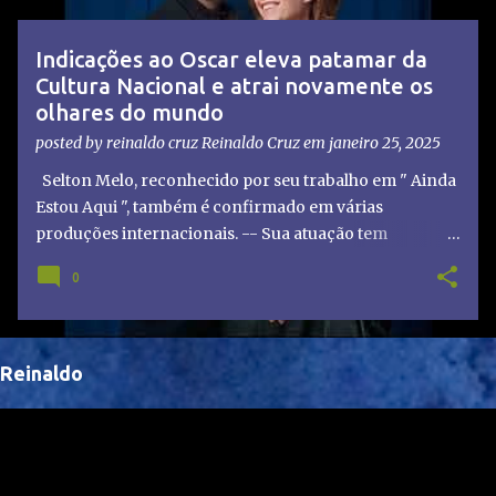
t
a
Indicações ao Oscar eleva patamar da
g
Cultura Nacional e atrai novamente os
e
olhares do mundo
n
posted by reinaldo cruz
Reinaldo Cruz
em
janeiro 25, 2025
s
Selton Melo, reconhecido por seu trabalho em " Ainda
Estou Aqui ", também é confirmado em várias
produções internacionais. -- Sua atuação tem
chamado atenção de diretores e produtores fora do
0
Brasil, abrindo portas para novas oportunidades no
cenário internacional. -- Isso é um grande passo para
a representação brasileira no cinema global!
Reinaldo