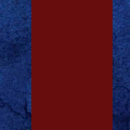
1
dez. 26
1
dez. 18
1
dez. 13
1
dez. 12
1
dez. 09
1
dez. 06
1
dez. 02
1
dez. 01
1
nov. 23
1
nov. 05
1
out. 25
1
out. 03
1
ago. 12