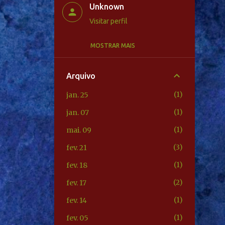
Unknown
Visitar perfil
MOSTRAR MAIS
Unknown
Visitar perfil
Arquivo
Unknown
1
jan. 25
Visitar perfil
1
jan. 07
Unknown
1
mai. 09
Visitar perfil
3
fev. 21
1
fev. 18
2
fev. 17
1
fev. 14
1
fev. 05