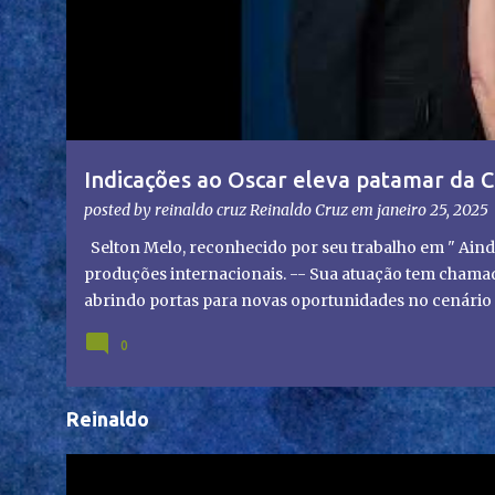
g
e
n
s
Indicações ao Oscar eleva patamar da C
olhares do mundo
posted by reinaldo cruz
Reinaldo Cruz
em
janeiro 25, 2025
Selton Melo, reconhecido por seu trabalho em " Aind
produções internacionais. -- Sua atuação tem chamado
abrindo portas para novas oportunidades no cenário i
representação brasileira no cinema global!
0
Reinaldo