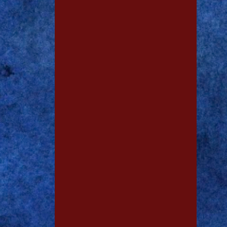
1
jan. 29
1
jan. 28
2
dez. 19
2
nov. 13
1
out. 15
1
out. 11
3
out. 06
1
out. 03
1
set. 29
1
set. 28
1
set. 15
1
ago. 03
1