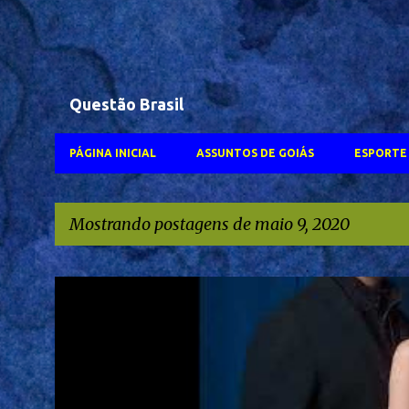
Questão Brasil
PÁGINA INICIAL
ASSUNTOS DE GOIÁS
ESPORTE 
Mostrando postagens de maio 9, 2020
P
#WALTER SALES
FERNANDA TORRES
GLOBOPLAY
NETFLIX
o
s
TVANHANGUERA
t
a