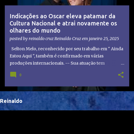
t
a
Indicações ao Oscar eleva patamar da
g
Cultura Nacional e atrai novamente os
e
olhares do mundo
n
posted by reinaldo cruz
Reinaldo Cruz
em
janeiro 25, 2025
s
Selton Melo, reconhecido por seu trabalho em " Ainda
Estou Aqui ", também é confirmado em várias
produções internacionais. -- Sua atuação tem
chamado atenção de diretores e produtores fora do
0
Brasil, abrindo portas para novas oportunidades no
cenário internacional. -- Isso é um grande passo para
a representação brasileira no cinema global!
Reinaldo