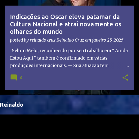
t
a
Indicações ao Oscar eleva patamar da
g
Cultura Nacional e atrai novamente os
e
olhares do mundo
n
posted by reinaldo cruz
Reinaldo Cruz
em
janeiro 25, 2025
s
Selton Melo, reconhecido por seu trabalho em " Ainda
Estou Aqui ", também é confirmado em várias
produções internacionais. -- Sua atuação tem
chamado atenção de diretores e produtores fora do
0
Brasil, abrindo portas para novas oportunidades no
cenário internacional. -- Isso é um grande passo para
a representação brasileira no cinema global!
Reinaldo