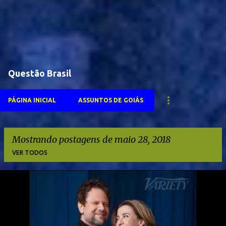
Questão Brasil
PÁGINA INICIAL
ASSUNTOS DE GOIÁS
Mostrando postagens de maio 28, 2018
VER TODOS
P
o
s