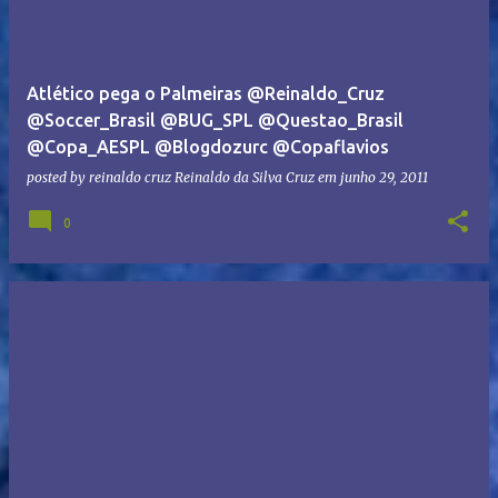
Atlético pega o Palmeiras @Reinaldo_Cruz
@Soccer_Brasil @BUG_SPL @Questao_Brasil
@Copa_AESPL @Blogdozurc @Copaflavios
posted by reinaldo cruz
Reinaldo da Silva Cruz
em
junho 29, 2011
0