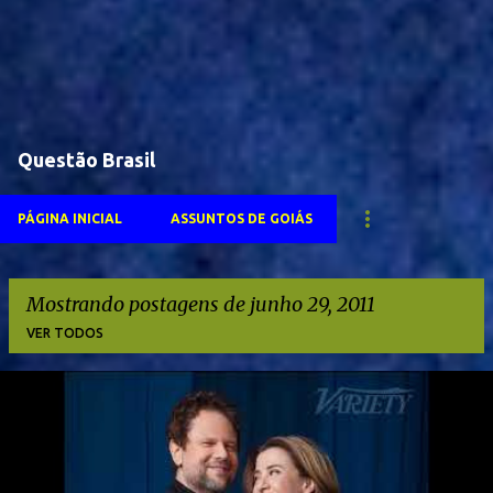
Questão Brasil
PÁGINA INICIAL
ASSUNTOS DE GOIÁS
Mostrando postagens de junho 29, 2011
VER TODOS
P
o
s