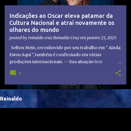
t
a
Indicações ao Oscar eleva patamar da
g
Cultura Nacional e atrai novamente os
e
olhares do mundo
n
posted by reinaldo cruz
Reinaldo Cruz
em
janeiro 25, 2025
s
Selton Melo, reconhecido por seu trabalho em " Ainda
Estou Aqui ", também é confirmado em várias
produções internacionais. -- Sua atuação tem
chamado atenção de diretores e produtores fora do
0
Brasil, abrindo portas para novas oportunidades no
cenário internacional. -- Isso é um grande passo para
a representação brasileira no cinema global!
Reinaldo