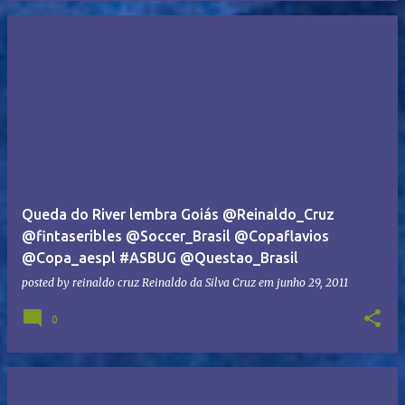
Queda do River lembra Goiás @Reinaldo_Cruz
@fintaseribles @Soccer_Brasil @Copaflavios
@Copa_aespl #ASBUG @Questao_Brasil
posted by reinaldo cruz
Reinaldo da Silva Cruz
em
junho 29, 2011
0