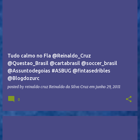
Tudo calmo no Fla @Reinaldo_Cruz
@Questao_Brasil @cartabrasil @soccer_brasil
@Assuntodegoias #ASBUG @fintasedribles
@Blogdozurc
posted by reinaldo cruz
Reinaldo da Silva Cruz
em
junho 29, 2011
0