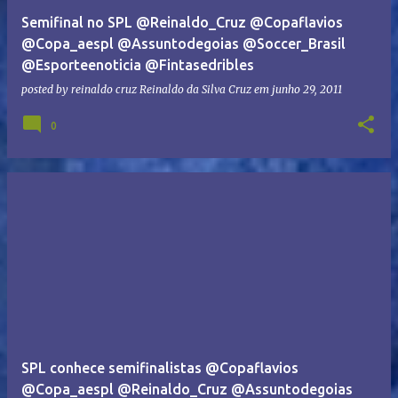
Semifinal no SPL @Reinaldo_Cruz @Copaflavios
@Copa_aespl @Assuntodegoias @Soccer_Brasil
@Esporteenoticia @Fintasedribles
posted by reinaldo cruz
Reinaldo da Silva Cruz
em
junho 29, 2011
0
SPL conhece semifinalistas @Copaflavios
@Copa_aespl @Reinaldo_Cruz @Assuntodegoias