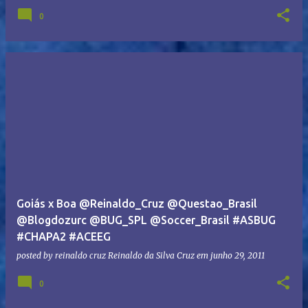
0
Goiás x Boa @Reinaldo_Cruz @Questao_Brasil
@Blogdozurc @BUG_SPL @Soccer_Brasil #ASBUG
#CHAPA2 #ACEEG
posted by reinaldo cruz
Reinaldo da Silva Cruz
em
junho 29, 2011
0