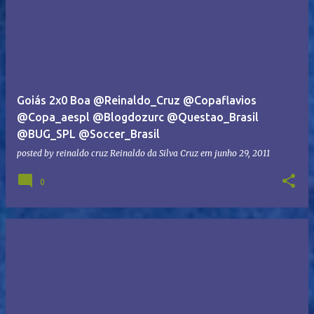
Goiás 2x0 Boa @Reinaldo_Cruz @Copaflavios
@Copa_aespl @Blogdozurc @Questao_Brasil
@BUG_SPL @Soccer_Brasil
posted by reinaldo cruz
Reinaldo da Silva Cruz
em
junho 29, 2011
0