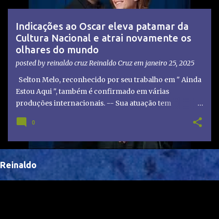
t
a
Indicações ao Oscar eleva patamar da
g
Cultura Nacional e atrai novamente os
e
olhares do mundo
n
posted by reinaldo cruz
Reinaldo Cruz
em
janeiro 25, 2025
s
Selton Melo, reconhecido por seu trabalho em " Ainda
Estou Aqui ", também é confirmado em várias
produções internacionais. -- Sua atuação tem
chamado atenção de diretores e produtores fora do
0
Brasil, abrindo portas para novas oportunidades no
cenário internacional. -- Isso é um grande passo para
a representação brasileira no cinema global!
Reinaldo