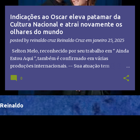
t
a
Indicações ao Oscar eleva patamar da
g
Cultura Nacional e atrai novamente os
e
olhares do mundo
n
posted by reinaldo cruz
Reinaldo Cruz
em
janeiro 25, 2025
s
Selton Melo, reconhecido por seu trabalho em " Ainda
Estou Aqui ", também é confirmado em várias
produções internacionais. -- Sua atuação tem
chamado atenção de diretores e produtores fora do
0
Brasil, abrindo portas para novas oportunidades no
cenário internacional. -- Isso é um grande passo para
a representação brasileira no cinema global!
Reinaldo