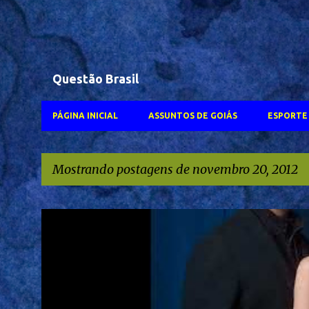
Questão Brasil
PÁGINA INICIAL
ASSUNTOS DE GOIÁS
ESPORTE 
Mostrando postagens de novembro 20, 2012
P
#WALTER SALES
FERNANDA TORRES
GLOBOPLAY
NETFLIX
o
s
TVANHANGUERA
t
a