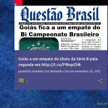
Goiás a um empate do titulo da Série B pela
segunda vez http://t.co/P9hqvZHk
http://t.co/FQl8OFv4
posted by reinaldo cruz
Reinaldo Cruz
em
novembro 20, 2012
0
MAIS P