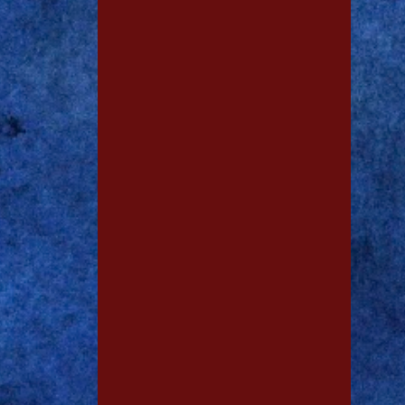
1
jan. 29
1
jan. 28
2
dez. 19
2
nov. 13
1
out. 15
1
out. 11
3
out. 06
1
out. 03
1
set. 29
1
set. 28
1
set. 15
1
ago. 03
1