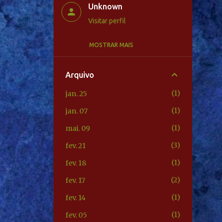
Unknown
Visitar perfil
MOSTRAR MAIS
Unknown
Visitar perfil
Arquivo
Unknown
1
jan. 25
Visitar perfil
1
jan. 07
Unknown
1
mai. 09
Visitar perfil
3
fev. 21
1
fev. 18
2
fev. 17
1
fev. 14
1
fev. 05