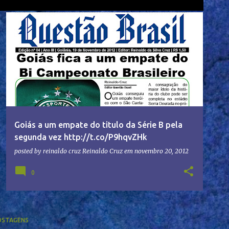
Goiás a um empate do titulo da Série B pela
segunda vez http://t.co/P9hqvZHk
http://t.co/FQl8OFv4
posted by reinaldo cruz
Reinaldo Cruz
em
novembro 20, 2012
0
OSTAGENS