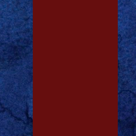
1
dez. 26
1
dez. 18
1
dez. 13
1
dez. 12
1
dez. 09
1
dez. 06
1
dez. 02
1
dez. 01
1
nov. 23
1
nov. 05
1
out. 25
1
out. 03
1
ago. 12