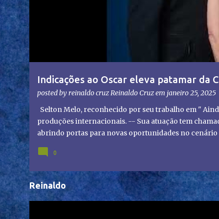
g
e
n
s
Indicações ao Oscar eleva patamar da C
olhares do mundo
posted by reinaldo cruz
Reinaldo Cruz
em
janeiro 25, 2025
Selton Melo, reconhecido por seu trabalho em " Aind
produções internacionais. -- Sua atuação tem chamado
abrindo portas para novas oportunidades no cenário i
representação brasileira no cinema global!
0
Reinaldo