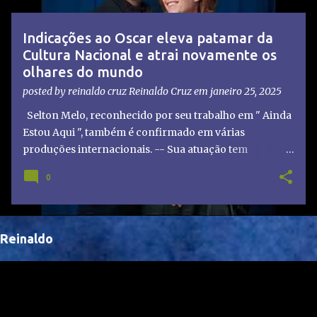
t
a
Indicações ao Oscar eleva patamar da
g
Cultura Nacional e atrai novamente os
e
olhares do mundo
n
posted by reinaldo cruz
Reinaldo Cruz
em
janeiro 25, 2025
s
Selton Melo, reconhecido por seu trabalho em " Ainda
Estou Aqui ", também é confirmado em várias
produções internacionais. -- Sua atuação tem
chamado atenção de diretores e produtores fora do
0
Brasil, abrindo portas para novas oportunidades no
cenário internacional. -- Isso é um grande passo para
a representação brasileira no cinema global!
Reinaldo