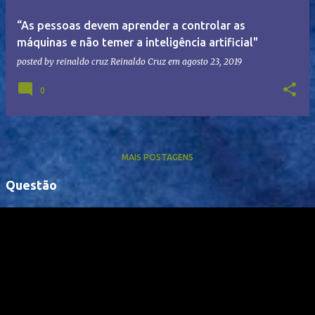
“As pessoas devem aprender a controlar as
máquinas e não temer a inteligência artificial"
posted by reinaldo cruz
Reinaldo Cruz
em
agosto 23, 2019
0
MAIS POSTAGENS
Questão