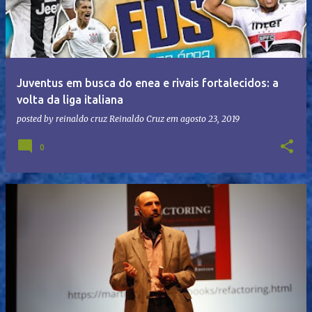
Juventus em busca do enea e rivais fortalecidos: a
volta da liga italiana
posted by reinaldo cruz
Reinaldo Cruz
em
agosto 23, 2019
0