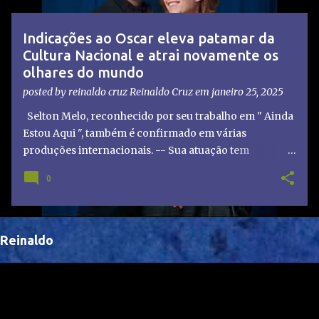
t
a
Indicações ao Oscar eleva patamar da
g
Cultura Nacional e atrai novamente os
e
olhares do mundo
n
posted by reinaldo cruz
Reinaldo Cruz
em
janeiro 25, 2025
s
Selton Melo, reconhecido por seu trabalho em " Ainda
Estou Aqui ", também é confirmado em várias
produções internacionais. -- Sua atuação tem
chamado atenção de diretores e produtores fora do
0
Brasil, abrindo portas para novas oportunidades no
cenário internacional. -- Isso é um grande passo para
a representação brasileira no cinema global!
Reinaldo