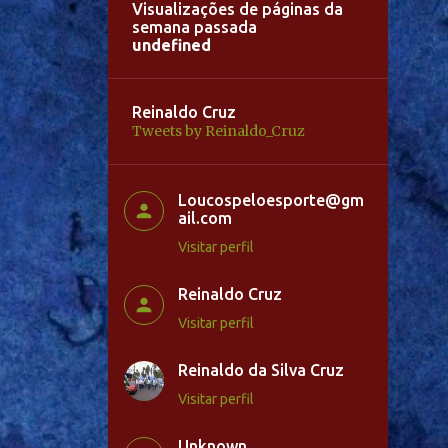
Visualizações de páginas da
semana passada
u
n
d
e
f
n
e
d
Reinaldo Cruz
Tweets by Reinaldo_Cruz
Loucospeloesporte@gm
ail.com
Visitar perfil
Reinaldo Cruz
Visitar perfil
Reinaldo da Silva Cruz
Visitar perfil
Unknown