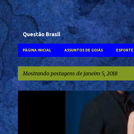
Questão Brasil
PÁGINA INICIAL
ASSUNTOS DE GOIÁS
ESPORTE 
Mostrando postagens de janeiro 5, 2018
P
#WALTER SALES
FERNANDA TORRES
GLOBOPLAY
NETFLIX
o
s
TVANHANGUERA
t
a