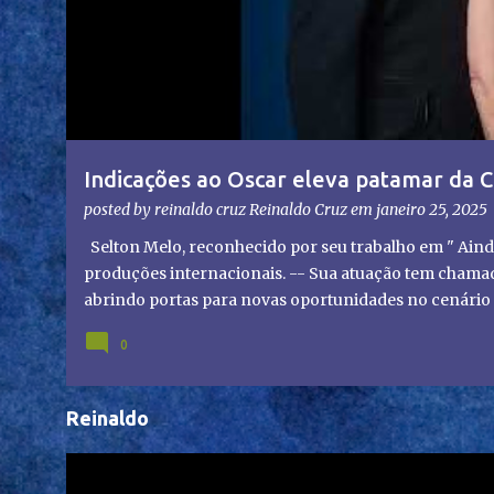
g
e
n
s
Indicações ao Oscar eleva patamar da C
olhares do mundo
posted by reinaldo cruz
Reinaldo Cruz
em
janeiro 25, 2025
Selton Melo, reconhecido por seu trabalho em " Aind
produções internacionais. -- Sua atuação tem chamado
abrindo portas para novas oportunidades no cenário i
representação brasileira no cinema global!
0
Reinaldo