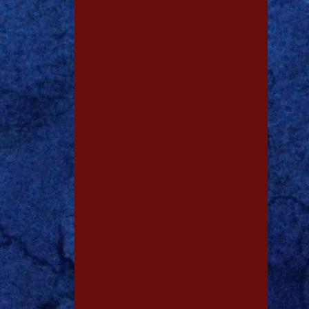
1
dez. 18
1
dez. 13
1
dez. 12
1
dez. 09
1
dez. 06
1
dez. 02
1
dez. 01
1
nov. 23
1
nov. 05
1
out. 25
1
out. 03
1
ago. 12
3
ago. 04