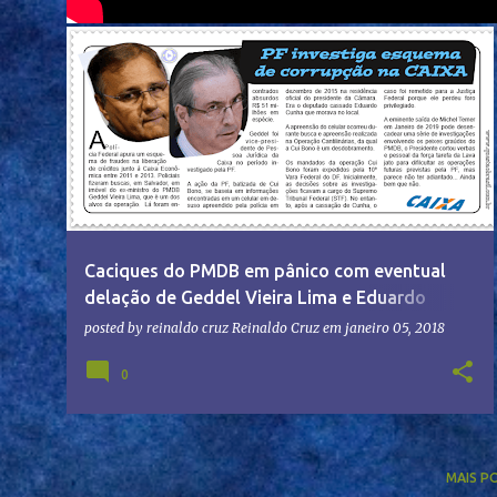
Caciques do PMDB em pânico com eventual
delação de Geddel Vieira Lima e Eduardo
Cunha – Assuntos de Goiás | Questão Brasil
posted by reinaldo cruz
Reinaldo Cruz
em
janeiro 05, 2018
0
MAIS P