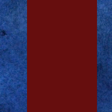
1
jan. 29
1
jan. 28
2
dez. 19
2
nov. 13
1
out. 15
1
out. 11
3
out. 06
1
out. 03
1
set. 29
1
set. 28
1
set. 15
1
ago. 03
1
ago. 01