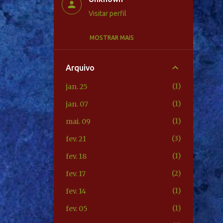
Visitar perfil
MOSTRAR MAIS
Unknown
Visitar perfil
Arquivo
Unknown
1
jan. 25
Visitar perfil
1
jan. 07
Unknown
1
mai. 09
Visitar perfil
3
fev. 21
1
fev. 18
2
fev. 17
1
fev. 14
1
fev. 05