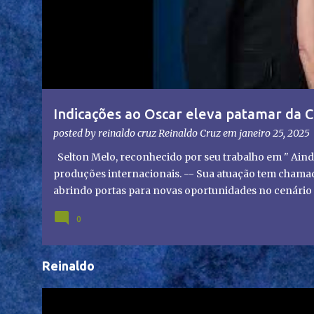
g
e
n
s
Indicações ao Oscar eleva patamar da C
olhares do mundo
posted by reinaldo cruz
Reinaldo Cruz
em
janeiro 25, 2025
Selton Melo, reconhecido por seu trabalho em " Aind
produções internacionais. -- Sua atuação tem chamado
abrindo portas para novas oportunidades no cenário i
representação brasileira no cinema global!
0
Reinaldo