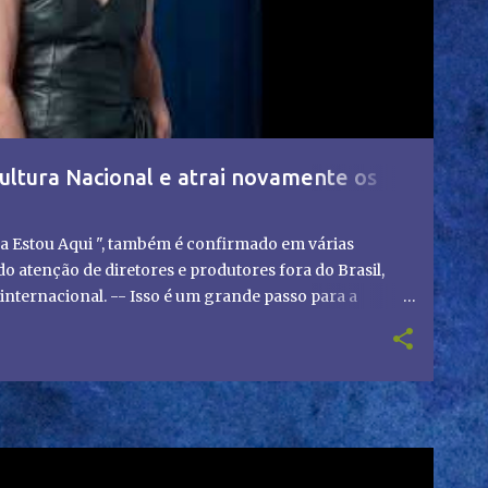
ultura Nacional e atrai novamente os
a Estou Aqui ", também é confirmado em várias
 atenção de diretores e produtores fora do Brasil,
nternacional. -- Isso é um grande passo para a