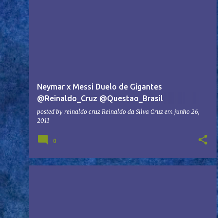
Neymar x Messi Duelo de Gigantes
@Reinaldo_Cruz @Questao_Brasil
@Blogdozurc @CopaFlavios @Copa_aespl
posted by reinaldo cruz
Reinaldo da Silva Cruz
em
junho 26,
2011
@BUG_SPL #ASBUG #VINODOESPORTE
0