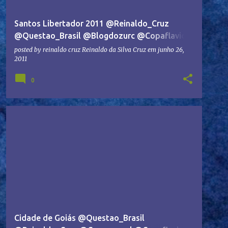
Santos Libertador 2011 @Reinaldo_Cruz
@Questao_Brasil @Blogdozurc @Copaflavios
@copa_aespl #ASBUG
posted by reinaldo cruz
Reinaldo da Silva Cruz
em
junho 26,
2011
0
Cidade de Goiás @Questao_Brasil