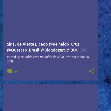
Sinal de Alerta Ligado @Reinaldo_Cruz
@Questao_Brasil @Blogdozurc @BUG_SPL
#Chapa2 #ACEEG
posted by reinaldo cruz
Reinaldo da Silva Cruz
em
junho 26,
2011
0