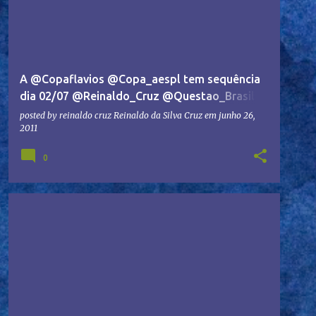
A @Copaflavios @Copa_aespl tem sequência
dia 02/07 @Reinaldo_Cruz @Questao_Brasil
#ASBUG
posted by reinaldo cruz
Reinaldo da Silva Cruz
em
junho 26,
2011
0