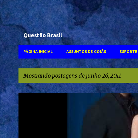
Questão Brasil
PÁGINA INICIAL
ASSUNTOS DE GOIÁS
ESPORTE 
Mostrando postagens de junho 26, 2011
P
#WALTER SALES
FERNANDA TORRES
GLOBOPLAY
NETFLIX
o
s
TVANHANGUERA
t
a