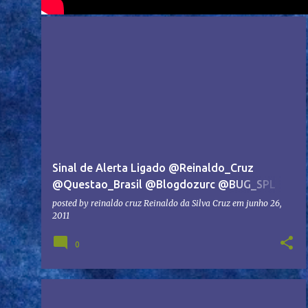
Sinal de Alerta Ligado @Reinaldo_Cruz
@Questao_Brasil @Blogdozurc @BUG_SPL
#Chapa2 #ACEEG
posted by reinaldo cruz
Reinaldo da Silva Cruz
em
junho 26,
2011
0