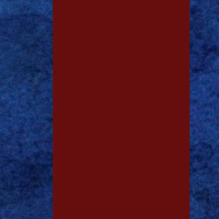
1
dez. 18
1
dez. 13
1
dez. 12
1
dez. 09
1
dez. 06
1
dez. 02
1
dez. 01
1
nov. 23
1
nov. 05
1
out. 25
1
out. 03
1
ago. 12
3
ago. 04