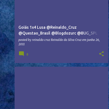
Goiás 1x4 Lusa @Reinaldo_Cruz
@Questao_Brasil @Blogdozurc @BUG_SPL
@Soccer_Brasil #ASBUG #CHAPA2 #ACEEG
posted by reinaldo cruz
Reinaldo da Silva Cruz
em
junho 26,
2011
0