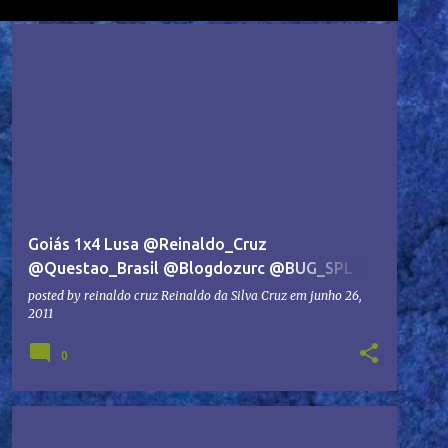
Goiás 1x4 Lusa @Reinaldo_Cruz
@Questao_Brasil @Blogdozurc @BUG_SPL
@Soccer_Brasil #ASBUG #CHAPA2 #ACEEG
posted by reinaldo cruz
Reinaldo da Silva Cruz
em
junho 26,
2011
0