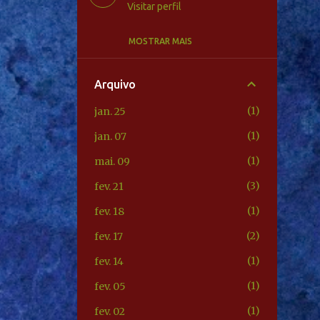
Visitar perfil
MOSTRAR MAIS
Unknown
Visitar perfil
Arquivo
Unknown
1
jan. 25
Visitar perfil
1
jan. 07
Unknown
1
mai. 09
Visitar perfil
3
fev. 21
1
fev. 18
2
fev. 17
1
fev. 14
1
fev. 05
1
fev. 02