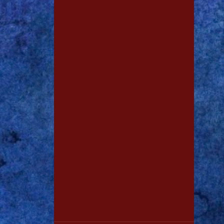
1
jan. 28
2
dez. 19
2
nov. 13
1
out. 15
1
out. 11
3
out. 06
1
out. 03
1
set. 29
1
set. 28
1
set. 15
1
ago. 03
1
ago. 01