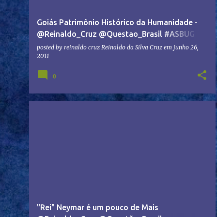
Goiás Patrimônio Histórico da Humanidade -
@Reinaldo_Cruz @Questao_Brasil #ASBUG
@Copaflavios @Copa_aespl
posted by reinaldo cruz
Reinaldo da Silva Cruz
em
junho 26,
2011
0
"Rei" Neymar é um pouco de Mais