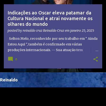
t
a
Indicações ao Oscar eleva patamar da
g
Cultura Nacional e atrai novamente os
e
olhares do mundo
n
posted by reinaldo cruz
Reinaldo Cruz
em
janeiro 25, 2025
s
Selton Melo, reconhecido por seu trabalho em " Ainda
Estou Aqui ", também é confirmado em várias
produções internacionais. -- Sua atuação tem
chamado atenção de diretores e produtores fora do
0
Brasil, abrindo portas para novas oportunidades no
cenário internacional. -- Isso é um grande passo para
a representação brasileira no cinema global!
Reinaldo