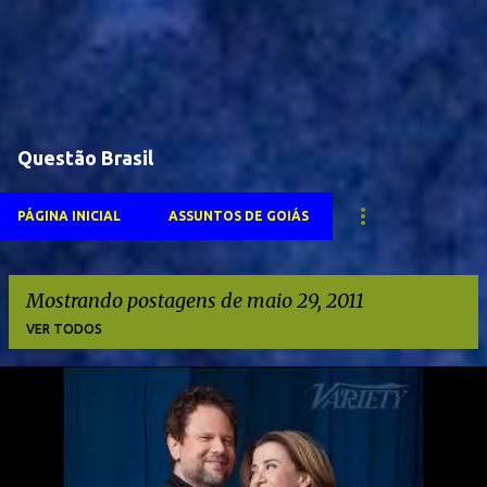
Questão Brasil
PÁGINA INICIAL
ASSUNTOS DE GOIÁS
Mostrando postagens de maio 29, 2011
VER TODOS
P
o
s