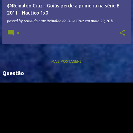
@Reinaldo Cruz - Goiás perde a primeira na série B
2011 - Nautico 1x0
posted by reinaldo cruz
Reinaldo da Silva Cruz
em
maio 29, 2011
0
MAIS POSTAGENS
Questão