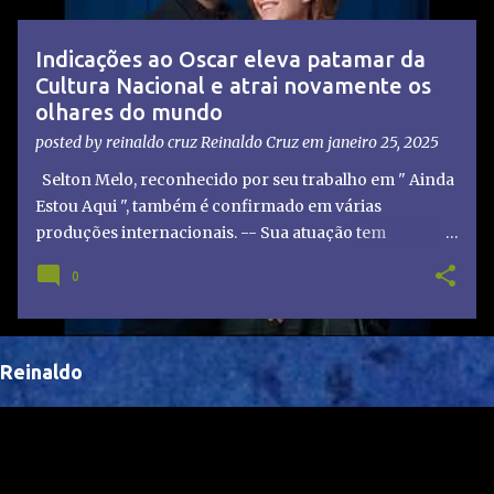
t
a
Indicações ao Oscar eleva patamar da
g
Cultura Nacional e atrai novamente os
e
olhares do mundo
n
posted by reinaldo cruz
Reinaldo Cruz
em
janeiro 25, 2025
s
Selton Melo, reconhecido por seu trabalho em " Ainda
Estou Aqui ", também é confirmado em várias
produções internacionais. -- Sua atuação tem
chamado atenção de diretores e produtores fora do
0
Brasil, abrindo portas para novas oportunidades no
cenário internacional. -- Isso é um grande passo para
a representação brasileira no cinema global!
Reinaldo