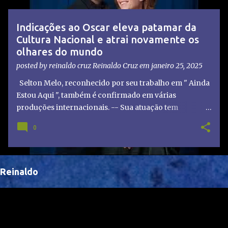
t
a
Indicações ao Oscar eleva patamar da
g
Cultura Nacional e atrai novamente os
e
olhares do mundo
n
posted by reinaldo cruz
Reinaldo Cruz
em
janeiro 25, 2025
s
Selton Melo, reconhecido por seu trabalho em " Ainda
Estou Aqui ", também é confirmado em várias
produções internacionais. -- Sua atuação tem
chamado atenção de diretores e produtores fora do
0
Brasil, abrindo portas para novas oportunidades no
cenário internacional. -- Isso é um grande passo para
a representação brasileira no cinema global!
Reinaldo