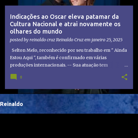
t
a
Indicações ao Oscar eleva patamar da
g
Cultura Nacional e atrai novamente os
e
olhares do mundo
n
posted by reinaldo cruz
Reinaldo Cruz
em
janeiro 25, 2025
s
Selton Melo, reconhecido por seu trabalho em " Ainda
Estou Aqui ", também é confirmado em várias
produções internacionais. -- Sua atuação tem
chamado atenção de diretores e produtores fora do
0
Brasil, abrindo portas para novas oportunidades no
cenário internacional. -- Isso é um grande passo para
a representação brasileira no cinema global!
Reinaldo