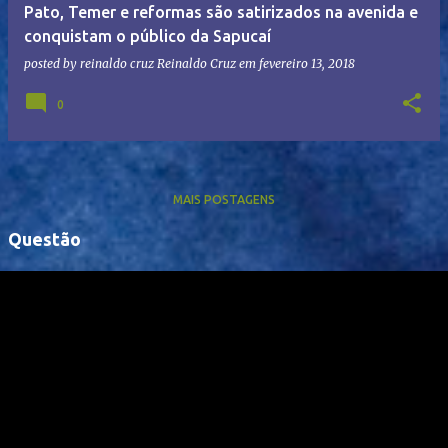
Pato, Temer e reformas são satirizados na avenida e
conquistam o público da Sapucaí
posted by reinaldo cruz
Reinaldo Cruz
em
fevereiro 13, 2018
0
MAIS POSTAGENS
Questão