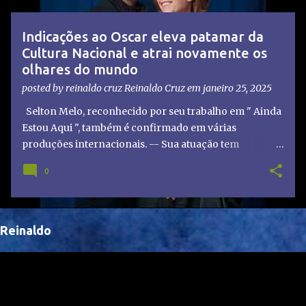
t
a
Indicações ao Oscar eleva patamar da
g
Cultura Nacional e atrai novamente os
e
olhares do mundo
n
posted by reinaldo cruz
Reinaldo Cruz
em
janeiro 25, 2025
s
Selton Melo, reconhecido por seu trabalho em " Ainda
Estou Aqui ", também é confirmado em várias
produções internacionais. -- Sua atuação tem
chamado atenção de diretores e produtores fora do
0
Brasil, abrindo portas para novas oportunidades no
cenário internacional. -- Isso é um grande passo para
a representação brasileira no cinema global!
Reinaldo