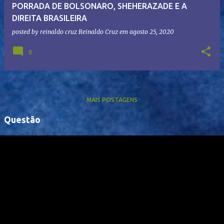
PORRADA DE BOLSONARO, SHEHERAZADE E A
DIREITA BRASILEIRA
posted by reinaldo cruz
Reinaldo Cruz
em
agosto 25, 2020
0
MAIS POSTAGENS
Questão