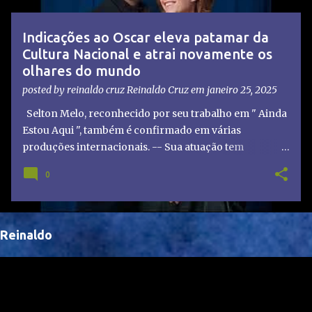
t
a
Indicações ao Oscar eleva patamar da
g
Cultura Nacional e atrai novamente os
e
olhares do mundo
n
posted by reinaldo cruz
Reinaldo Cruz
em
janeiro 25, 2025
s
Selton Melo, reconhecido por seu trabalho em " Ainda
Estou Aqui ", também é confirmado em várias
produções internacionais. -- Sua atuação tem
chamado atenção de diretores e produtores fora do
0
Brasil, abrindo portas para novas oportunidades no
cenário internacional. -- Isso é um grande passo para
a representação brasileira no cinema global!
Reinaldo