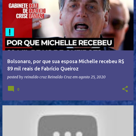
Bolsonaro, por que sua esposa Michelle recebeu R$
89 mil reais de Fabrício Queiroz
posted by reinaldo cruz
Reinaldo Cruz
em
agosto 25, 2020
0