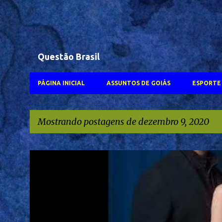
Questão Brasil
PÁGINA INICIAL
ASSUNTOS DE GOIÁS
ESPORTE 
Mostrando postagens de dezembro 9, 2020
P
#WALTER SALES
FERNANDA TORRES
GLOBOPLAY
NETFLIX
o
s
TVANHANGUERA
t
a