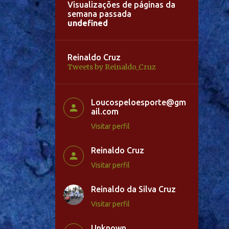
Visualizações de páginas da
semana passada
u
n
d
e
f
n
e
d
Reinaldo Cruz
Tweets by Reinaldo_Cruz
Loucospeloesporte@gm
ail.com
Visitar perfil
Reinaldo Cruz
Visitar perfil
Reinaldo da Silva Cruz
Visitar perfil
Unknown