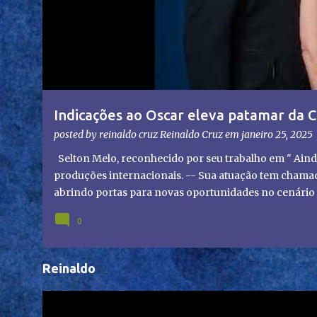
g
e
n
s
Indicações ao Oscar eleva patamar da C
olhares do mundo
posted by reinaldo cruz
Reinaldo Cruz
em
janeiro 25, 2025
Selton Melo, reconhecido por seu trabalho em " Aind
produções internacionais. -- Sua atuação tem chamado
abrindo portas para novas oportunidades no cenário i
representação brasileira no cinema global!
0
Reinaldo