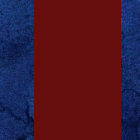
1
dez. 18
1
dez. 13
1
dez. 12
1
dez. 09
1
dez. 06
1
dez. 02
1
dez. 01
1
nov. 23
1
nov. 05
1
out. 25
1
out. 03
1
ago. 12
3
ago. 04