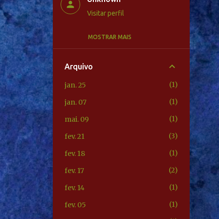
Visitar perfil
MOSTRAR MAIS
Unknown
Visitar perfil
Arquivo
Unknown
1
jan. 25
Visitar perfil
1
jan. 07
Unknown
1
mai. 09
Visitar perfil
3
fev. 21
1
fev. 18
2
fev. 17
1
fev. 14
1
fev. 05