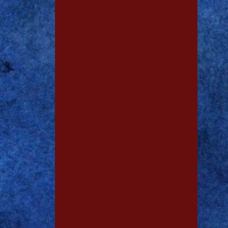
1
jan. 29
1
jan. 28
2
dez. 19
2
nov. 13
1
out. 15
1
out. 11
3
out. 06
1
out. 03
1
set. 29
1
set. 28
1
set. 15
1
ago. 03
1
ago. 01