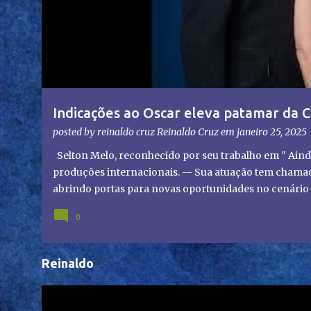
g
e
n
s
Indicações ao Oscar eleva patamar da C
olhares do mundo
posted by reinaldo cruz
Reinaldo Cruz
em
janeiro 25, 2025
Selton Melo, reconhecido por seu trabalho em " Aind
produções internacionais. -- Sua atuação tem chamado
abrindo portas para novas oportunidades no cenário i
representação brasileira no cinema global!
0
Reinaldo