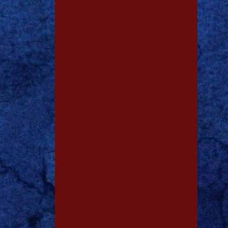
1
dez. 18
1
dez. 13
1
dez. 12
1
dez. 09
1
dez. 06
1
dez. 02
1
dez. 01
1
nov. 23
1
nov. 05
1
out. 25
1
out. 03
1
ago. 12
3
ago. 04