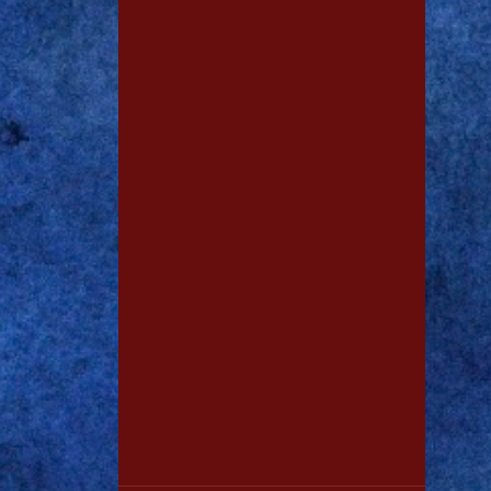
1
jan. 28
2
dez. 19
2
nov. 13
1
out. 15
1
out. 11
3
out. 06
1
out. 03
1
set. 29
1
set. 28
1
set. 15
1
ago. 03
1
ago. 01