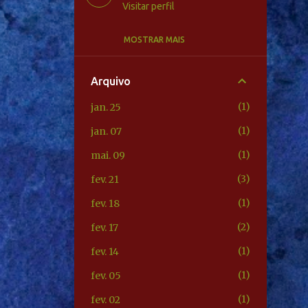
Visitar perfil
MOSTRAR MAIS
Unknown
Visitar perfil
Arquivo
Unknown
1
jan. 25
Visitar perfil
1
jan. 07
Unknown
1
mai. 09
Visitar perfil
3
fev. 21
1
fev. 18
2
fev. 17
1
fev. 14
1
fev. 05
1
fev. 02