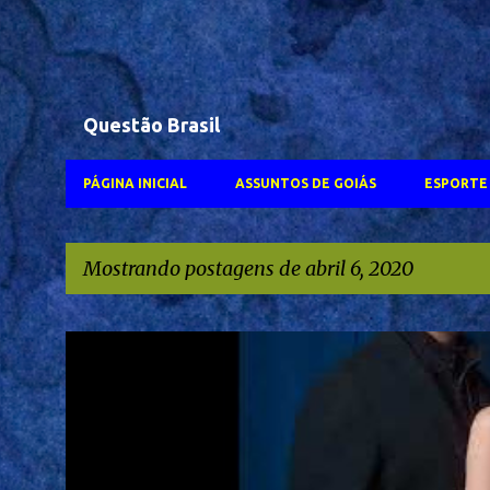
Questão Brasil
PÁGINA INICIAL
ASSUNTOS DE GOIÁS
ESPORTE 
Mostrando postagens de abril 6, 2020
P
#WALTER SALES
FERNANDA TORRES
GLOBOPLAY
NETFLIX
o
s
TVANHANGUERA
t
a