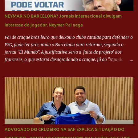
NEYMAR NO BARCELONA? Jornais internacional divulgam
interesse do jogador. Neymar Pai nega
Pai de craque brasileiro que deixou o clube catalão para defender o
PSG, pode ter procurado o Barcelona para retornar, segundo o
jornal "El Mundo". A justificativa seria a 'falta de projeto' dos
franceses, o que estaria desagradando o craque. Já ao "Mundo
Deportivo", o empresário, Neymar Pai, negou NEYMAR NO
BARCELONA? Jornais internacional divulgam interesse do jogador.
Neymar Pai nega
ADVOGADO DO CRUZEIRO NA SAF EXPLICA SITUAÇÃO DO