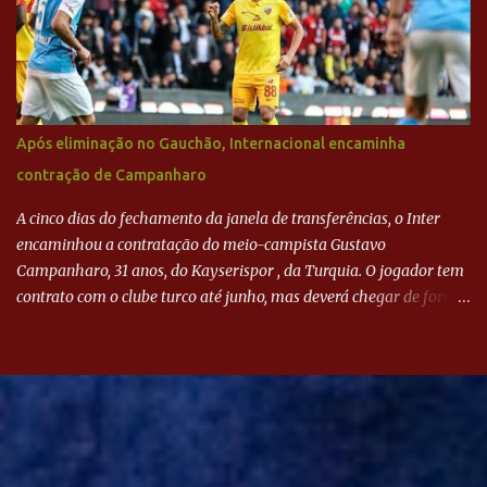
Após eliminação no Gauchão, Internacional encaminha
contração de Campanharo
A cinco dias do fechamento da janela de transferências, o Inter
encaminhou a contratação do meio-campista Gustavo
Campanharo, 31 anos, do Kayserispor , da Turquia. O jogador tem
contrato com o clube turco até junho, mas deverá chegar de forma
antecipada para a disputa da Libertadores. Campanharo foi
revelado pelo Juventude em 2011. Depois, passou por times como
Evian, da França, Hellas Verona, da Itália, e Ludogorets, da
Bulgária. O último clube brasileiro foi a Chapecoense, em 2020.
Desde então, está no Kayserispor. Caso a negociação seja
concretizada, o jogador chegará ao Beira-Rio para ser mais uma
opção de Mano Menezes no setor de meio-campo. Atualmente, na