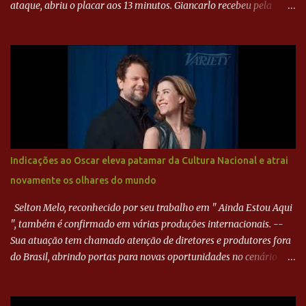
ataque, abriu o placar aos 13 minutos. Giancarlo recebeu pela
direita, invadiu a área e bateu cruzado no canto, sem chance para
Harlei. Tal qual o boxeador que não dá chance ao adversário, o
Paraná ampliou a vantagem aos 21 minutos. Éverton Garroni
desviou cruzamento de cabeça e, mesmo de costas, incidiu o canto
direito de Harlei. O goleiro esmeraldino se esticou e até tocou na
bola, mas não o suficiente para desviar sua trajetória. O ataque do
Goiás era nulo, tanto que o Paraná seguiu em cima. Aos 32
minutos, Jefferson cabeceou e Harlei fez grande defesa. Seis
minutos depois, Wellington encheu o pé e quase surpreendeu o
Indicações ao Oscar eleva patamar da Cultura Nacional e atrai
goleiro rival, que novamente defendeu. No fim, Jefferson teve
novamente os olhares do mundo
outra boa chance, mas parou no goleiro. Gol para matar espera...
Selton Melo, reconhecido por seu trabalho em " Ainda Estou Aqui
", também é confirmado em várias produções internacionais. --
Sua atuação tem chamado atenção de diretores e produtores fora
do Brasil, abrindo portas para novas oportunidades no cenário
internacional. -- Isso é um grande passo para a representação
brasileira no cinema global!