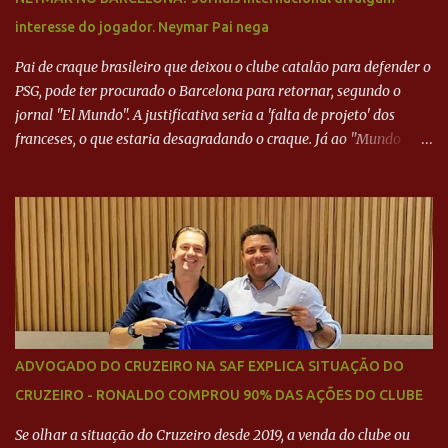
interesse do jogador. Neymar Pai nega
Pai de craque brasileiro que deixou o clube catalão para defender o
PSG, pode ter procurado o Barcelona para retornar, segundo o
jornal "El Mundo". A justificativa seria a 'falta de projeto' dos
franceses, o que estaria desagradando o craque. Já ao "Mundo
Deportivo", o empresário, Neymar Pai, negou NEYMAR NO
BARCELONA? Jornais internacional divulgam interesse do jogador.
Neymar Pai nega
ADVOGADO DO CRUZEIRO NA SAF EXPLICA SITUAÇÃO DO
CRUZEIRO - RONALDO COMPROU 90% DAS AÇÕES DO CLUBE
Se olhar a situação do Cruzeiro desde 2019, a venda do clube ou