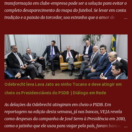
transformação em clube-empresa pode ser a solução para evitar o
completo desaparecimento do mapa do futebol. Se levar em conta
tradição e a paixão do torcedor, soa estranho que o amor de
milhões agora seja mercantil. Segundo apuração da Itatiaia,
Fenômeno comprou 90% das ações por R$ 400 milhões. Aporte
feito imediatamente para pagamento de dívidas emergenciais e
investimentos no departamento de futebol. O projeto apresentado
para a recuperação do Cruzeiro, o aporte financeiro inicial, com
Ronaldo sendo solidário à dívida de R$ 1 bilhão a partir de agora,
mais o peso que o ex-atacante tem no mundo do futebol, além de
sua história na Raposa, pesaram para que um dos mais icônicos
camisas 9 acertasse a compra do clube. Fonte: Itatiaia Fonte:
Odebrecht leva Lava Jato ao ninho Tucano e deve atingir em
ADVOGADO DO CRUZEIRO NA SAF EXPLICA SITUAÇÃO DO
cheio os Presidenciáveis do PSDB | Diálogo em Rede
CRUZEIRO - RONALDO COMPROU 90% DAS AÇÕES DO CLUBE
As delações da Odebrecht atingiram em cheio o PSDB. Em
reportagem na edição desta semana, já nas bancas, VEJA revela
como despesas da campanha de José Serra à Presidência em 2010,
como o jatinho que ele usou para viajar pelo país, foram bancadas