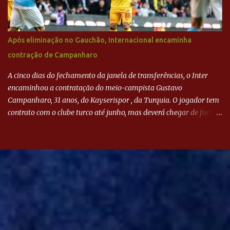
Após eliminação no Gauchão, Internacional encaminha
contração de Campanharo
A cinco dias do fechamento da janela de transferências, o Inter
encaminhou a contratação do meio-campista Gustavo
Campanharo, 31 anos, do Kayserispor , da Turquia. O jogador tem
contrato com o clube turco até junho, mas deverá chegar de forma
antecipada para a disputa da Libertadores. Campanharo foi
revelado pelo Juventude em 2011. Depois, passou por times como
Evian, da França, Hellas Verona, da Itália, e Ludogorets, da
Bulgária. O último clube brasileiro foi a Chapecoense, em 2020.
Desde então, está no Kayserispor. Caso a negociação seja
concretizada, o jogador chegará ao Beira-Rio para ser mais uma
opção de Mano Menezes no setor de meio-campo. Atualmente, na
Turquia, Gustavo Campanharo vem atuando como volante, mas
também pode ser utilizado mais avançado. Inter encaminha