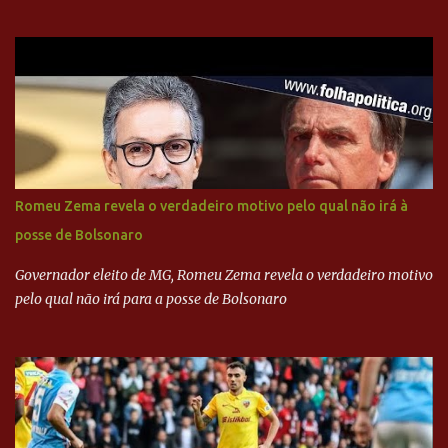
com dinheiro sujo da Odebrecht. Brasília - O presidente nacional
do PSDB, senador Aécio Neves, o ex-presidente da Fernando
Henrique Cardoso, e governadores tucanos em reunião na sede da
Executiva Nacional do PSDB (Valter Campanato/Agência Brasil) O
texto também põe fim a um mistério: três fontes confirmaram à
revista que o codinome “santo” que aparece em planilhas da
empreiteira refere-se ao governador de São Paulo, Geraldo
Alckmin (PSDB) — nenhum deles, no entanto, disse ter negociado
diretamente com o paulista. Depoimentos mostram como o
Romeu Zema revela o verdadeiro motivo pelo qual não irá à
dinheiro da Odebrecht bancou a campanha de Serra em 2010 Leia
posse de Bolsonaro
mais... A Lava Jato chega ao PSDB | VEJA.com
Governador eleito de MG, Romeu Zema revela o verdadeiro motivo
pelo qual não irá para a posse de Bolsonaro