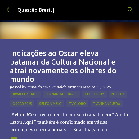
Pular para o conteúdo principal
Questão Brasil |
Indicações ao Oscar eleva
patamar da Cultura Nacional e
atrai novamente os olhares do
mundo
posted by reinaldo cruz
Reinaldo Cruz
em
janeiro 25, 2025
#WALTER SALES
FERNANDA TORRES
GLOBOPLAY
NETFLIX
OSCAR 2025
SELTON MELO
TV GLOBO
TVANHANGUERA
Selton Melo, reconhecido por seu trabalho em " Ainda
Estou Aqui ", também é confirmado em várias
produções internacionais. -- Sua atuação tem
chamado atenção de diretores e produtores fora do