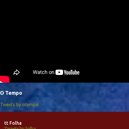
O Tempo
Tweets by otempo
tt Folha
Tweets by folha