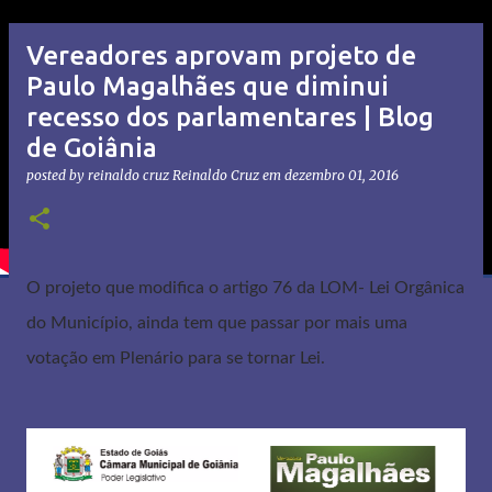
Vereadores aprovam projeto de
Paulo Magalhães que diminui
recesso dos parlamentares | Blog
de Goiânia
posted by reinaldo cruz
Reinaldo Cruz
em
dezembro 01, 2016
O projeto que modifica o artigo 76 da LOM- Lei Orgânica
do Município, ainda tem que passar por mais uma
votação em Plenário para se tornar Lei.