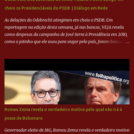
ADVOGADO DO CRUZEIRO NA SAF EXPLICA SITUAÇÃO DO
cheio os Presidenciáveis do PSDB | Diálogo em Rede
CRUZEIRO - RONALDO COMPROU 90% DAS AÇÕES DO CLUBE
As delações da Odebrecht atingiram em cheio o PSDB. Em
reportagem na edição desta semana, já nas bancas, VEJA revela
como despesas da campanha de José Serra à Presidência em 2010,
como o jatinho que ele usou para viajar pelo país, foram bancadas
com dinheiro sujo da Odebrecht. Brasília - O presidente nacional
do PSDB, senador Aécio Neves, o ex-presidente da Fernando
Henrique Cardoso, e governadores tucanos em reunião na sede da
Executiva Nacional do PSDB (Valter Campanato/Agência Brasil) O
texto também põe fim a um mistério: três fontes confirmaram à
revista que o codinome “santo” que aparece em planilhas da
empreiteira refere-se ao governador de São Paulo, Geraldo
Alckmin (PSDB) — nenhum deles, no entanto, disse ter negociado
diretamente com o paulista. Depoimentos mostram como o
Romeu Zema revela o verdadeiro motivo pelo qual não irá à
dinheiro da Odebrecht bancou a campanha de Serra em 2010 Leia
posse de Bolsonaro
mais... A Lava Jato chega ao PSDB | VEJA.com
Governador eleito de MG, Romeu Zema revela o verdadeiro motivo