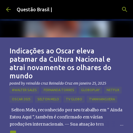
Pular para o conteúdo principal
Questão Brasil |
Indicações ao Oscar eleva
patamar da Cultura Nacional e
atrai novamente os olhares do
mundo
posted by reinaldo cruz
Reinaldo Cruz
em
janeiro 25, 2025
#WALTER SALES
FERNANDA TORRES
GLOBOPLAY
NETFLIX
OSCAR 2025
SELTON MELO
TV GLOBO
TVANHANGUERA
Selton Melo, reconhecido por seu trabalho em " Ainda
Estou Aqui ", também é confirmado em várias
produções internacionais. -- Sua atuação tem
chamado atenção de diretores e produtores fora do