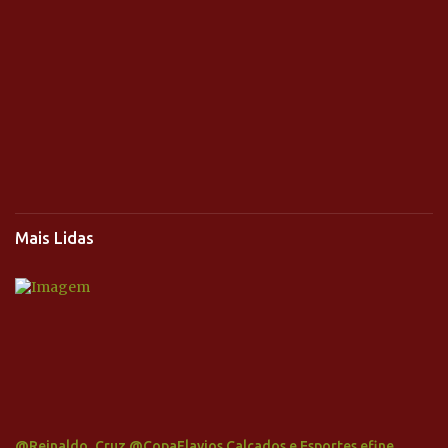
Mais Lidas
@Reinaldo_Cruz @CopaFlavios Calçados e Esportes efine