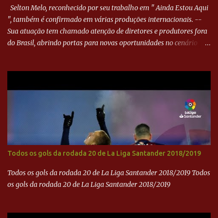
Selton Melo, reconhecido por seu trabalho em " Ainda Estou Aqui
", também é confirmado em várias produções internacionais. --
Sua atuação tem chamado atenção de diretores e produtores fora
do Brasil, abrindo portas para novas oportunidades no cenário
internacional. -- Isso é um grande passo para a representação
brasileira no cinema global!
Todos os gols da rodada 20 de La Liga Santander 2018/2019
Todos os gols da rodada 20 de La Liga Santander 2018/2019 Todos
os gols da rodada 20 de La Liga Santander 2018/2019