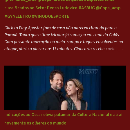
classificados no Setor Pedro Ludovico #ASBUG @Copa_aespl
#GYNELETRO #VINODOESPORTE
Click to Play Apostar fora de casa não pareceu charada para o
Paraná. Tanto que o time tricolor já começou em cima do Goiás.
Com possante marcação no meio-campo e toques envolventes no
ataque, abriu o placar aos 13 minutos. Giancarlo recebeu pela
direita, invadiu a área e bateu cruzado no canto, sem chance para
Harlei. Tal qual o boxeador que não dá chance ao adversário, o
Paraná ampliou a vantagem aos 21 minutos. Éverton Garroni
desviou cruzamento de cabeça e, mesmo de costas, incidiu o canto
direito de Harlei. O goleiro esmeraldino se esticou e até tocou na
bola, mas não o suficiente para desviar sua trajetória. O ataque do
Goiás era nulo, tanto que o Paraná seguiu em cima. Aos 32
minutos, Jefferson cabeceou e Harlei fez grande defesa. Seis
minutos depois, Wellington encheu o pé e quase surpreendeu o
Indicações ao Oscar eleva patamar da Cultura Nacional e atrai
goleiro rival, que novamente defendeu. No fim, Jefferson teve
novamente os olhares do mundo
outra boa chance, mas parou no goleiro. Gol para matar espera...