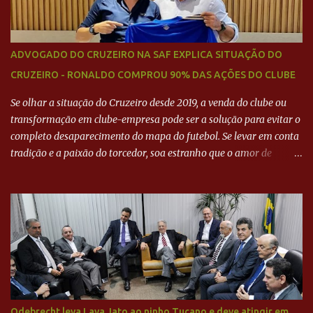
ADVOGADO DO CRUZEIRO NA SAF EXPLICA SITUAÇÃO DO
CRUZEIRO - RONALDO COMPROU 90% DAS AÇÕES DO CLUBE
Se olhar a situação do Cruzeiro desde 2019, a venda do clube ou
transformação em clube-empresa pode ser a solução para evitar o
completo desaparecimento do mapa do futebol. Se levar em conta
tradição e a paixão do torcedor, soa estranho que o amor de
milhões agora seja mercantil. Segundo apuração da Itatiaia,
Fenômeno comprou 90% das ações por R$ 400 milhões. Aporte
feito imediatamente para pagamento de dívidas emergenciais e
investimentos no departamento de futebol. O projeto apresentado
para a recuperação do Cruzeiro, o aporte financeiro inicial, com
Ronaldo sendo solidário à dívida de R$ 1 bilhão a partir de agora,
mais o peso que o ex-atacante tem no mundo do futebol, além de
sua história na Raposa, pesaram para que um dos mais icônicos
camisas 9 acertasse a compra do clube. Fonte: Itatiaia Fonte:
Odebrecht leva Lava Jato ao ninho Tucano e deve atingir em