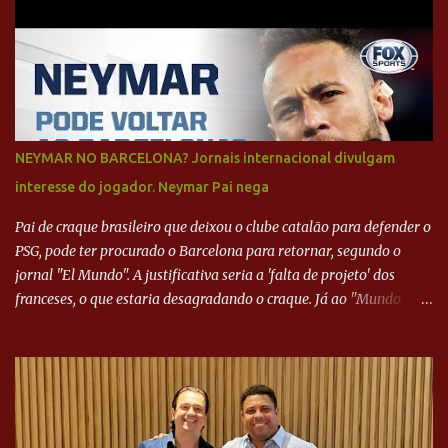
NEYMAR NO BARCELONA? Jornais internacional divulgam
interesse do jogador. Neymar Pai nega
Pai de craque brasileiro que deixou o clube catalão para defender o
PSG, pode ter procurado o Barcelona para retornar, segundo o
jornal "El Mundo". A justificativa seria a 'falta de projeto' dos
franceses, o que estaria desagradando o craque. Já ao "Mundo
Deportivo", o empresário, Neymar Pai, negou NEYMAR NO
BARCELONA? Jornais internacional divulgam interesse do jogador.
Neymar Pai nega