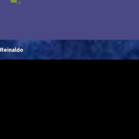
0
Brasil, abrindo portas para novas oportunidades no
cenário internacional. -- Isso é um grande passo para
a representação brasileira no cinema global!
Reinaldo