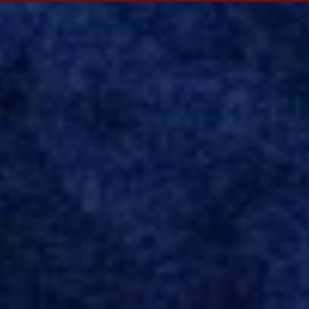
Evian, da França, Hellas Verona, da Itália, e Ludogorets, da
Bulgária. O último clube brasileiro foi a Chapecoense, em 2020.
Desde então, está no Kayserispor. Caso a negociação seja
concretizada, o jogador chegará ao Beira-Rio para ser mais uma
opção de Mano Menezes no setor de meio-campo. Atualmente, na
Turquia, Gustavo Campanharo vem atuando como volante, mas
também pode ser utilizado mais avançado. Inter encaminha
contração de Campanharo de 31 anos