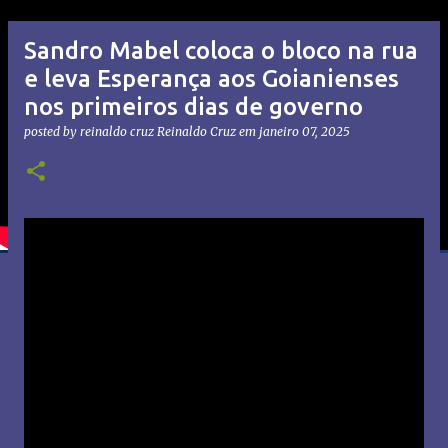
Sandro Mabel coloca o bloco na rua
e leva Esperança aos Goianienses
nos primeiros dias de governo
posted by reinaldo cruz
Reinaldo Cruz
em
janeiro 07, 2025