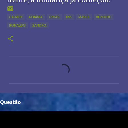
CAIADO
GOIÂNIA
GOIÁS
IRIS
MABEL
REZENDE
RONALDO
SANDRO
C
o
m
e
n
Questão
t
á
r