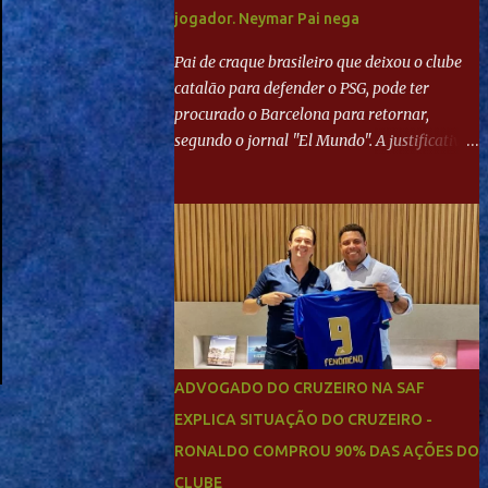
jogador. Neymar Pai nega
Pai de craque brasileiro que deixou o clube
catalão para defender o PSG, pode ter
procurado o Barcelona para retornar,
segundo o jornal "El Mundo". A justificativa
seria a 'falta de projeto' dos franceses, o que
estaria desagradando o craque. Já ao
"Mundo Deportivo", o empresário, Neymar
Pai, negou NEYMAR NO BARCELONA?
Jornais internacional divulgam interesse do
jogador. Neymar Pai nega
ADVOGADO DO CRUZEIRO NA SAF
EXPLICA SITUAÇÃO DO CRUZEIRO -
RONALDO COMPROU 90% DAS AÇÕES DO
CLUBE