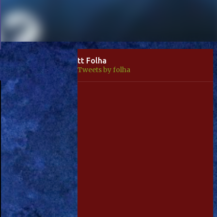
tt Folha
Tweets by folha