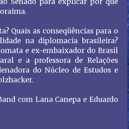
 ao Senado para explicar por que
oraima.
nta? Quais as conseqüências para o
idade na diplomacia brasileira?
lomata e ex-embaixador do Brasil
ral e a professora de Relações
denadora do Núcleo de Estudos e
lzhacker.
 Band com Lana Canepa e Eduardo