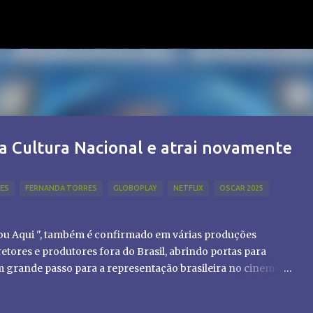
Pular para o conteúdo principal
a Cultura Nacional e atrai novamente
LES
FERNANDA TORRES
GLOBOPLAY
NETFLIX
OSCAR 2025
tou Aqui ", também é confirmado em várias produções
etores e produtores fora do Brasil, abrindo portas para
um grande passo para a representação brasileira no cinema