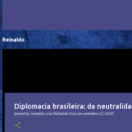
Reinaldo
Diplomacia brasileira: da neutrali
posted by reinaldo cruz
Reinaldo Cruz
em
setembro 27, 2020