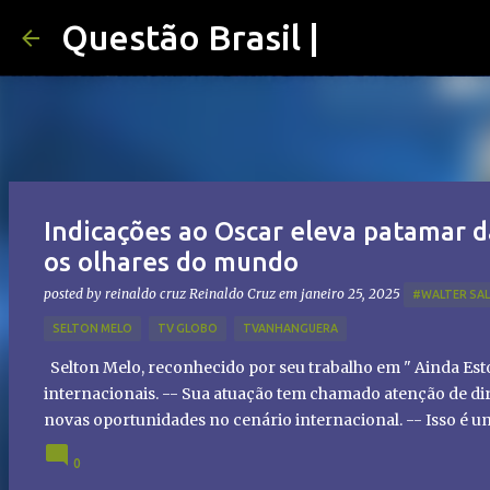
Questão Brasil |
Indicações ao Oscar eleva patamar d
os olhares do mundo
posted by reinaldo cruz
Reinaldo Cruz
em
janeiro 25, 2025
#WALTER SA
SELTON MELO
TV GLOBO
TVANHANGUERA
Selton Melo, reconhecido por seu trabalho em " Ainda Es
internacionais. -- Sua atuação tem chamado atenção de dir
novas oportunidades no cenário internacional. -- Isso é 
global!
0