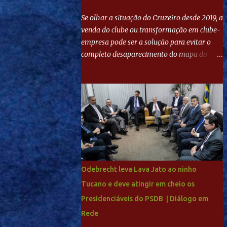
Se olhar a situação do Cruzeiro desde 2019, a
venda do clube ou transformação em clube-
empresa pode ser a solução para evitar o
completo desaparecimento do mapa do
futebol. Se levar em conta tradição e a
paixão do torcedor, soa estranho que o amor
de milhões agora seja mercantil. Segundo
apuração da Itatiaia, Fenômeno comprou
90% das ações por R$ 400 milhões. Aporte
feito imediatamente para pagamento de
dívidas emergenciais e investimentos no
departamento de futebol. O projeto
apresentado para a recuperação do
Odebrecht leva Lava Jato ao ninho
Cruzeiro, o aporte financeiro inicial, com
Tucano e deve atingir em cheio os
Ronaldo sendo solidário à dívida de R$ 1
Presidenciáveis do PSDB | Diálogo em
bilhão a partir de agora, mais o peso que o
ex-atacante tem no mundo do futebol, além
Rede
de sua história na Raposa, pesaram para