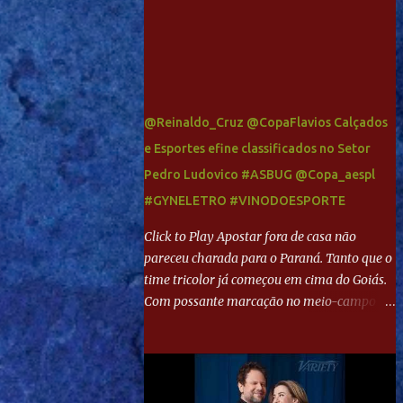
@Reinaldo_Cruz @CopaFlavios Calçados
e Esportes efine classificados no Setor
Pedro Ludovico #ASBUG @Copa_aespl
#GYNELETRO #VINODOESPORTE
Click to Play Apostar fora de casa não
pareceu charada para o Paraná. Tanto que o
time tricolor já começou em cima do Goiás.
Com possante marcação no meio-campo e
toques envolventes no ataque, abriu o placar
aos 13 minutos. Giancarlo recebeu pela
direita, invadiu a área e bateu cruzado no
canto, sem chance para Harlei. Tal qual o