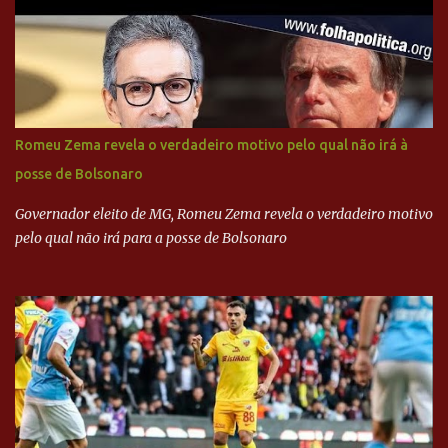
Executiva Nacional do PSDB (Valter Campanato/Agência Brasil) O
texto também põe fim a um mistério: três fontes confirmaram à
revista que o codinome “santo” que aparece em planilhas da
empreiteira refere-se ao governador de São Paulo, Geraldo
Alckmin (PSDB) — nenhum deles, no entanto, disse ter negociado
diretamente com o paulista. Depoimentos mostram como o
Romeu Zema revela o verdadeiro motivo pelo qual não irá à
dinheiro da Odebrecht bancou a campanha de Serra em 2010 Leia
posse de Bolsonaro
mais... A Lava Jato chega ao PSDB | VEJA.com
Governador eleito de MG, Romeu Zema revela o verdadeiro motivo
pelo qual não irá para a posse de Bolsonaro