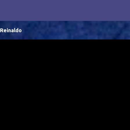
a representação brasileira no cinema global!
Reinaldo