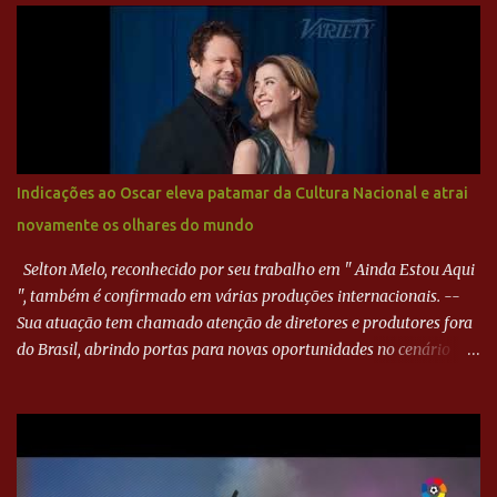
Paraná ampliou a vantagem aos 21 minutos. Éverton Garroni
desviou cruzamento de cabeça e, mesmo de costas, incidiu o canto
direito de Harlei. O goleiro esmeraldino se esticou e até tocou na
bola, mas não o suficiente para desviar sua trajetória. O ataque do
Goiás era nulo, tanto que o Paraná seguiu em cima. Aos 32
minutos, Jefferson cabeceou e Harlei fez grande defesa. Seis
minutos depois, Wellington encheu o pé e quase surpreendeu o
Indicações ao Oscar eleva patamar da Cultura Nacional e atrai
goleiro rival, que novamente defendeu. No fim, Jefferson teve
novamente os olhares do mundo
outra boa chance, mas parou no goleiro. Gol para matar espera...
Selton Melo, reconhecido por seu trabalho em " Ainda Estou Aqui
", também é confirmado em várias produções internacionais. --
Sua atuação tem chamado atenção de diretores e produtores fora
do Brasil, abrindo portas para novas oportunidades no cenário
internacional. -- Isso é um grande passo para a representação
brasileira no cinema global!