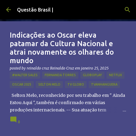
Pular para o conteúdo principal
Questão Brasil |
Indicações ao Oscar eleva
patamar da Cultura Nacional e
atrai novamente os olhares do
mundo
posted by reinaldo cruz
Reinaldo Cruz
em
janeiro 25, 2025
#WALTER SALES
FERNANDA TORRES
GLOBOPLAY
NETFLIX
OSCAR 2025
SELTON MELO
TV GLOBO
TVANHANGUERA
Selton Melo, reconhecido por seu trabalho em " Ainda
Estou Aqui ", também é confirmado em várias
produções internacionais. -- Sua atuação tem
chamado atenção de diretores e produtores fora do
0
Brasil, abrindo portas para novas oportunidades no
cenário internacional. -- Isso é um grande passo para