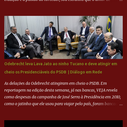
milhões agora seja mercantil. Segundo apuração da Itatiaia,
Fenômeno comprou 90% das ações por R$ 400 milhões. Aporte
feito imediatamente para pagamento de dívidas emergenciais e
investimentos no departamento de futebol. O projeto apresentado
para a recuperação do Cruzeiro, o aporte financeiro inicial, com
Ronaldo sendo solidário à dívida de R$ 1 bilhão a partir de agora,
mais o peso que o ex-atacante tem no mundo do futebol, além de
sua história na Raposa, pesaram para que um dos mais icônicos
camisas 9 acertasse a compra do clube. Fonte: Itatiaia Fonte:
Odebrecht leva Lava Jato ao ninho Tucano e deve atingir em
ADVOGADO DO CRUZEIRO NA SAF EXPLICA SITUAÇÃO DO
cheio os Presidenciáveis do PSDB | Diálogo em Rede
CRUZEIRO - RONALDO COMPROU 90% DAS AÇÕES DO CLUBE
As delações da Odebrecht atingiram em cheio o PSDB. Em
reportagem na edição desta semana, já nas bancas, VEJA revela
como despesas da campanha de José Serra à Presidência em 2010,
como o jatinho que ele usou para viajar pelo país, foram bancadas
com dinheiro sujo da Odebrecht. Brasília - O presidente nacional
do PSDB, senador Aécio Neves, o ex-presidente da Fernando
Henrique Cardoso, e governadores tucanos em reunião na sede da