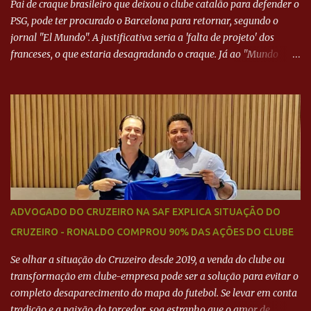
Pai de craque brasileiro que deixou o clube catalão para defender o
PSG, pode ter procurado o Barcelona para retornar, segundo o
jornal "El Mundo". A justificativa seria a 'falta de projeto' dos
franceses, o que estaria desagradando o craque. Já ao "Mundo
Deportivo", o empresário, Neymar Pai, negou NEYMAR NO
BARCELONA? Jornais internacional divulgam interesse do jogador.
Neymar Pai nega
ADVOGADO DO CRUZEIRO NA SAF EXPLICA SITUAÇÃO DO
CRUZEIRO - RONALDO COMPROU 90% DAS AÇÕES DO CLUBE
Se olhar a situação do Cruzeiro desde 2019, a venda do clube ou
transformação em clube-empresa pode ser a solução para evitar o
completo desaparecimento do mapa do futebol. Se levar em conta
tradição e a paixão do torcedor, soa estranho que o amor de