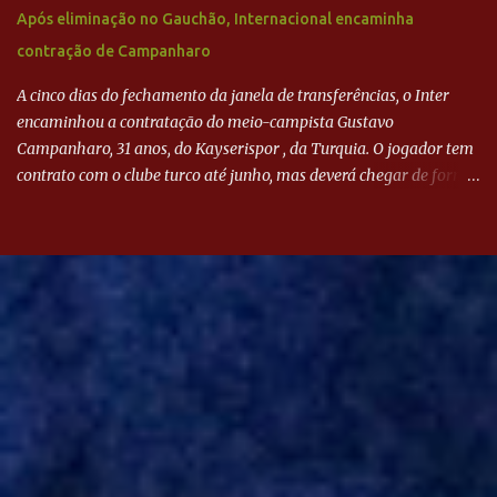
Após eliminação no Gauchão, Internacional encaminha
contração de Campanharo
A cinco dias do fechamento da janela de transferências, o Inter
encaminhou a contratação do meio-campista Gustavo
Campanharo, 31 anos, do Kayserispor , da Turquia. O jogador tem
contrato com o clube turco até junho, mas deverá chegar de forma
antecipada para a disputa da Libertadores. Campanharo foi
revelado pelo Juventude em 2011. Depois, passou por times como
Evian, da França, Hellas Verona, da Itália, e Ludogorets, da
Bulgária. O último clube brasileiro foi a Chapecoense, em 2020.
Desde então, está no Kayserispor. Caso a negociação seja
concretizada, o jogador chegará ao Beira-Rio para ser mais uma
opção de Mano Menezes no setor de meio-campo. Atualmente, na
Turquia, Gustavo Campanharo vem atuando como volante, mas
também pode ser utilizado mais avançado. Inter encaminha
contração de Campanharo de 31 anos