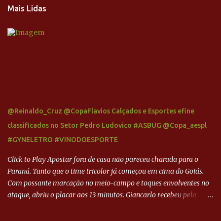
Mais Lidas
@Reinaldo_Cruz @CopaFlavios Calçados e Esportes efine
classificados no Setor Pedro Ludovico #ASBUG @Copa_aespl
#GYNELETRO #VINODOESPORTE
Click to Play Apostar fora de casa não pareceu charada para o
Paraná. Tanto que o time tricolor já começou em cima do Goiás.
Com possante marcação no meio-campo e toques envolventes no
ataque, abriu o placar aos 13 minutos. Giancarlo recebeu pela
direita, invadiu a área e bateu cruzado no canto, sem chance para
Harlei. Tal qual o boxeador que não dá chance ao adversário, o