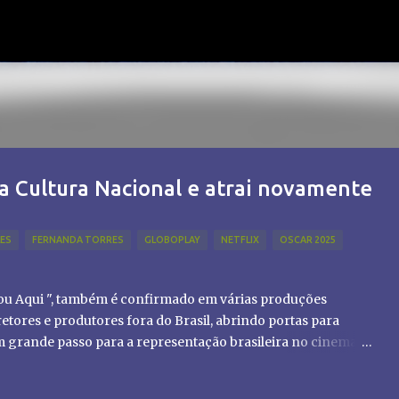
Pular para o conteúdo principal
a Cultura Nacional e atrai novamente
LES
FERNANDA TORRES
GLOBOPLAY
NETFLIX
OSCAR 2025
tou Aqui ", também é confirmado em várias produções
etores e produtores fora do Brasil, abrindo portas para
um grande passo para a representação brasileira no cinema