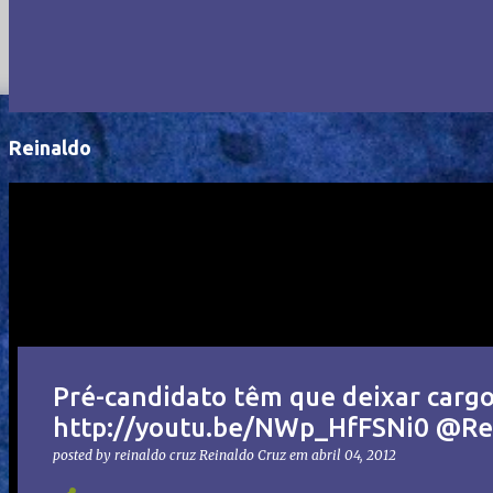
Reinaldo
Pré-candidato têm que deixar cargo
http://youtu.be/NWp_HfFSNi0 @R
posted by reinaldo cruz
Reinaldo Cruz
em
abril 04, 2012