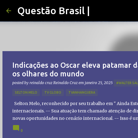
Questão Brasil |
Indicações ao Oscar eleva patamar d
os olhares do mundo
posted by reinaldo cruz
Reinaldo Cruz
em
janeiro 25, 2025
#WALTER SA
SELTON MELO
TV GLOBO
TVANHANGUERA
Selton Melo, reconhecido por seu trabalho em " Ainda Es
internacionais. -- Sua atuação tem chamado atenção de dir
novas oportunidades no cenário internacional. -- Isso é 
global!
0