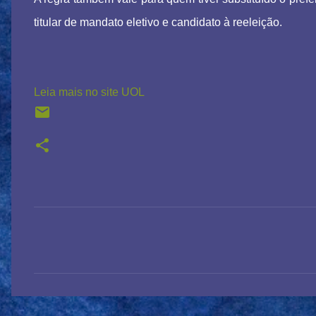
titular de mandato eletivo e candidato à reeleição.
Leia mais no site UOL
C
o
m
e
n