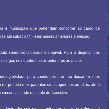
uais e municipais que pretendem concorrer ao cargo de
es até sábado (7) --seis meses anteriores à eleição.
to sendo considerado inelegível. Para a disputar das
s cargos nos quatro meses anteriores ao pleito.
 inelegibilidade para candidatos que não deixarem seus
do prefeito e os parentes consanguíneos ou afins, até o
na mesma cidade do chefe do Executivo.
to dentro dos seis meses anteriores à eleição, salvo se já