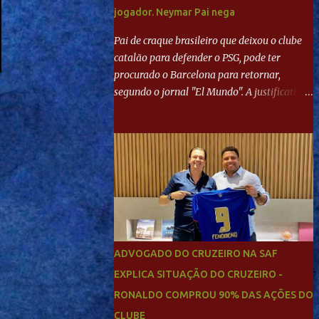
jogador. Neymar Pai nega
Pai de craque brasileiro que deixou o clube
catalão para defender o PSG, pode ter
procurado o Barcelona para retornar,
segundo o jornal "El Mundo". A justificativa
seria a 'falta de projeto' dos franceses, o que
estaria desagradando o craque. Já ao
"Mundo Deportivo", o empresário, Neymar
Pai, negou NEYMAR NO BARCELONA?
Jornais internacional divulgam interesse do
jogador. Neymar Pai nega
ADVOGADO DO CRUZEIRO NA SAF
EXPLICA SITUAÇÃO DO CRUZEIRO -
RONALDO COMPROU 90% DAS AÇÕES DO
CLUBE