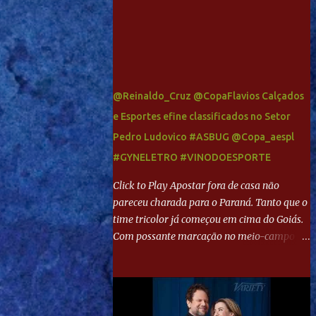
@Reinaldo_Cruz @CopaFlavios Calçados
e Esportes efine classificados no Setor
Pedro Ludovico #ASBUG @Copa_aespl
#GYNELETRO #VINODOESPORTE
Click to Play Apostar fora de casa não
pareceu charada para o Paraná. Tanto que o
time tricolor já começou em cima do Goiás.
Com possante marcação no meio-campo e
toques envolventes no ataque, abriu o placar
aos 13 minutos. Giancarlo recebeu pela
direita, invadiu a área e bateu cruzado no
canto, sem chance para Harlei. Tal qual o