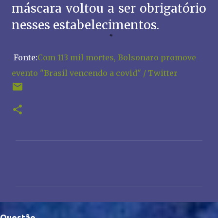
máscara voltou a ser obrigatório
nesses estabelecimentos.
Fonte:
Com 113 mil mortes, Bolsonaro promove
evento "Brasil vencendo a covid" / Twitter
C
o
m
e
n
Questão