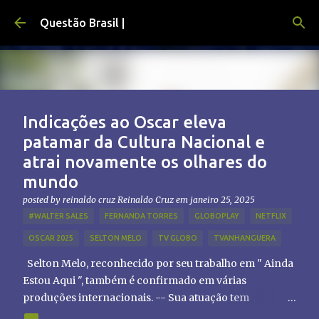
Pular para o conteúdo principal
Questão Brasil |
Indicações ao Oscar eleva
patamar da Cultura Nacional e
atrai novamente os olhares do
mundo
posted by reinaldo cruz
Reinaldo Cruz
em
janeiro 25, 2025
#WALTER SALES
FERNANDA TORRES
GLOBOPLAY
NETFLIX
OSCAR 2025
SELTON MELO
TV GLOBO
TVANHANGUERA
Selton Melo, reconhecido por seu trabalho em " Ainda
Estou Aqui ", também é confirmado em várias
produções internacionais. -- Sua atuação tem
chamado atenção de diretores e produtores fora do