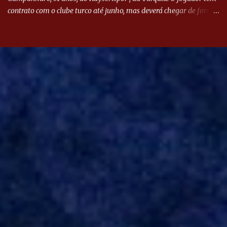
contrato com o clube turco até junho, mas deverá chegar de forma
antecipada para a disputa da Libertadores. Campanharo foi
revelado pelo Juventude em 2011. Depois, passou por times como
Evian, da França, Hellas Verona, da Itália, e Ludogorets, da
Bulgária. O último clube brasileiro foi a Chapecoense, em 2020.
Desde então, está no Kayserispor. Caso a negociação seja
concretizada, o jogador chegará ao Beira-Rio para ser mais uma
opção de Mano Menezes no setor de meio-campo. Atualmente, na
Turquia, Gustavo Campanharo vem atuando como volante, mas
também pode ser utilizado mais avançado. Inter encaminha
contração de Campanharo de 31 anos