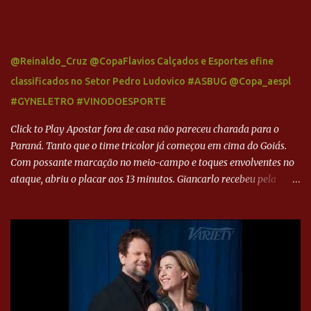
@Reinaldo_Cruz @CopaFlavios Calçados e Esportes efine
classificados no Setor Pedro Ludovico #ASBUG @Copa_aespl
#GYNELETRO #VINODOESPORTE
Click to Play Apostar fora de casa não pareceu charada para o
Paraná. Tanto que o time tricolor já começou em cima do Goiás.
Com possante marcação no meio-campo e toques envolventes no
ataque, abriu o placar aos 13 minutos. Giancarlo recebeu pela
direita, invadiu a área e bateu cruzado no canto, sem chance para
Harlei. Tal qual o boxeador que não dá chance ao adversário, o
Paraná ampliou a vantagem aos 21 minutos. Éverton Garroni
desviou cruzamento de cabeça e, mesmo de costas, incidiu o canto
direito de Harlei. O goleiro esmeraldino se esticou e até tocou na
bola, mas não o suficiente para desviar sua trajetória. O ataque do
Goiás era nulo, tanto que o Paraná seguiu em cima. Aos 32