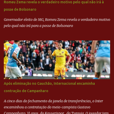
Romeu Zema revela o verdadeiro motivo pelo qual não irá à
dinheiro da Odebrecht bancou a campanha de Serra em 2010 Leia
posse de Bolsonaro
mais... A Lava Jato chega ao PSDB | VEJA.com
Governador eleito de MG, Romeu Zema revela o verdadeiro motivo
pelo qual não irá para a posse de Bolsonaro
Após eliminação no Gauchão, Internacional encaminha
contração de Campanharo
A cinco dias do fechamento da janela de transferências, o Inter
encaminhou a contratação do meio-campista Gustavo
Campanharo, 31 anos, do Kayserispor , da Turquia. O jogador tem