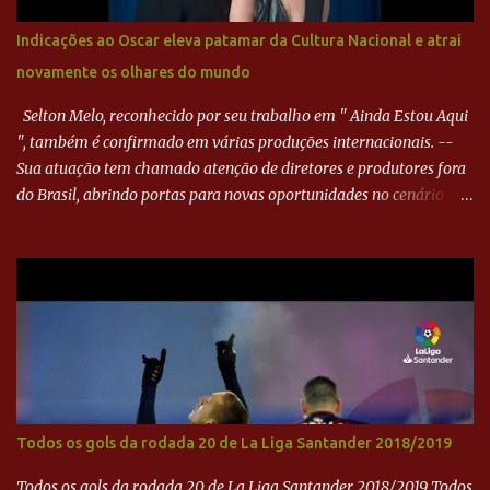
minutos, Jefferson cabeceou e Harlei fez grande defesa. Seis
minutos depois, Wellington encheu o pé e quase surpreendeu o
Indicações ao Oscar eleva patamar da Cultura Nacional e atrai
goleiro rival, que novamente defendeu. No fim, Jefferson teve
novamente os olhares do mundo
outra boa chance, mas parou no goleiro. Gol para matar espera...
Selton Melo, reconhecido por seu trabalho em " Ainda Estou Aqui
", também é confirmado em várias produções internacionais. --
Sua atuação tem chamado atenção de diretores e produtores fora
do Brasil, abrindo portas para novas oportunidades no cenário
internacional. -- Isso é um grande passo para a representação
brasileira no cinema global!
Todos os gols da rodada 20 de La Liga Santander 2018/2019
Todos os gols da rodada 20 de La Liga Santander 2018/2019 Todos