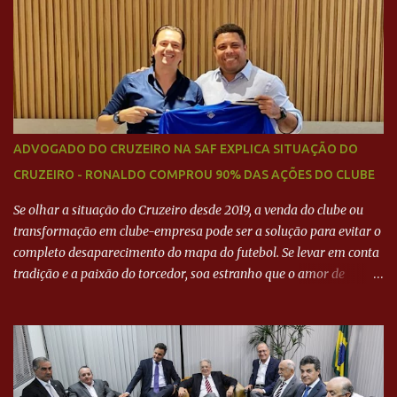
Neymar Pai nega
ADVOGADO DO CRUZEIRO NA SAF EXPLICA SITUAÇÃO DO
CRUZEIRO - RONALDO COMPROU 90% DAS AÇÕES DO CLUBE
Se olhar a situação do Cruzeiro desde 2019, a venda do clube ou
transformação em clube-empresa pode ser a solução para evitar o
completo desaparecimento do mapa do futebol. Se levar em conta
tradição e a paixão do torcedor, soa estranho que o amor de
milhões agora seja mercantil. Segundo apuração da Itatiaia,
Fenômeno comprou 90% das ações por R$ 400 milhões. Aporte
feito imediatamente para pagamento de dívidas emergenciais e
investimentos no departamento de futebol. O projeto apresentado
para a recuperação do Cruzeiro, o aporte financeiro inicial, com