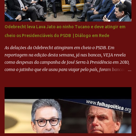
Ronaldo sendo solidário à dívida de R$ 1 bilhão a partir de agora,
mais o peso que o ex-atacante tem no mundo do futebol, além de
sua história na Raposa, pesaram para que um dos mais icônicos
camisas 9 acertasse a compra do clube. Fonte: Itatiaia Fonte:
Odebrecht leva Lava Jato ao ninho Tucano e deve atingir em
ADVOGADO DO CRUZEIRO NA SAF EXPLICA SITUAÇÃO DO
cheio os Presidenciáveis do PSDB | Diálogo em Rede
CRUZEIRO - RONALDO COMPROU 90% DAS AÇÕES DO CLUBE
As delações da Odebrecht atingiram em cheio o PSDB. Em
reportagem na edição desta semana, já nas bancas, VEJA revela
como despesas da campanha de José Serra à Presidência em 2010,
como o jatinho que ele usou para viajar pelo país, foram bancadas
com dinheiro sujo da Odebrecht. Brasília - O presidente nacional
do PSDB, senador Aécio Neves, o ex-presidente da Fernando
Henrique Cardoso, e governadores tucanos em reunião na sede da
Executiva Nacional do PSDB (Valter Campanato/Agência Brasil) O
texto também põe fim a um mistério: três fontes confirmaram à
revista que o codinome “santo” que aparece em planilhas da
empreiteira refere-se ao governador de São Paulo, Geraldo
Alckmin (PSDB) — nenhum deles, no entanto, disse ter negociado
diretamente com o paulista. Depoimentos mostram como o