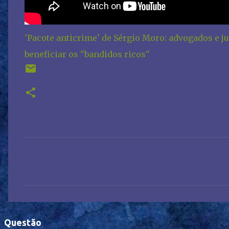
'Pacote anticrime' de Sérgio Moro: advogados e 
beneficiar os "bandidos ricos"
C
o
m
e
n
Questão
t