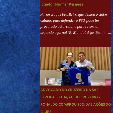
jogador. Neymar Pai nega
Pai de craque brasileiro que deixou o clube
catalão para defender o PSG, pode ter
procurado o Barcelona para retornar,
segundo o jornal "El Mundo". A justificativa
seria a 'falta de projeto' dos franceses, o que
estaria desagradando o craque. Já ao
"Mundo Deportivo", o empresário, Neymar
Pai, negou NEYMAR NO BARCELONA?
Jornais internacional divulgam interesse do
jogador. Neymar Pai nega
ADVOGADO DO CRUZEIRO NA SAF
EXPLICA SITUAÇÃO DO CRUZEIRO -
RONALDO COMPROU 90% DAS AÇÕES DO
CLUBE