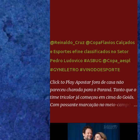
@Reinaldo_Cruz @CopaFlavios Calçados
e Esportes efine classificados no Setor
Pedro Ludovico #ASBUG @Copa_aespl
#GYNELETRO #VINODOESPORTE
Click to Play Apostar fora de casa não
pareceu charada para o Paraná. Tanto que o
time tricolor já começou em cima do Goiás.
Com possante marcação no meio-campo e
toques envolventes no ataque, abriu o placar
aos 13 minutos. Giancarlo recebeu pela
direita, invadiu a área e bateu cruzado no
canto, sem chance para Harlei. Tal qual o