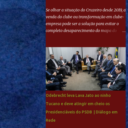
Se olhar a situação do Cruzeiro desde 2019, a
venda do clube ou transformação em clube-
empresa pode ser a solução para evitar o
completo desaparecimento do mapa do
futebol. Se levar em conta tradição e a
paixão do torcedor, soa estranho que o amor
de milhões agora seja mercantil. Segundo
apuração da Itatiaia, Fenômeno comprou
90% das ações por R$ 400 milhões. Aporte
feito imediatamente para pagamento de
dívidas emergenciais e investimentos no
departamento de futebol. O projeto
apresentado para a recuperação do
Odebrecht leva Lava Jato ao ninho
Cruzeiro, o aporte financeiro inicial, com
Tucano e deve atingir em cheio os
Ronaldo sendo solidário à dívida de R$ 1
Presidenciáveis do PSDB | Diálogo em
bilhão a partir de agora, mais o peso que o
ex-atacante tem no mundo do futebol, além
Rede
de sua história na Raposa, pesaram para