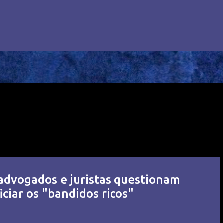
 advogados e juristas questionam
ciar os "bandidos ricos"