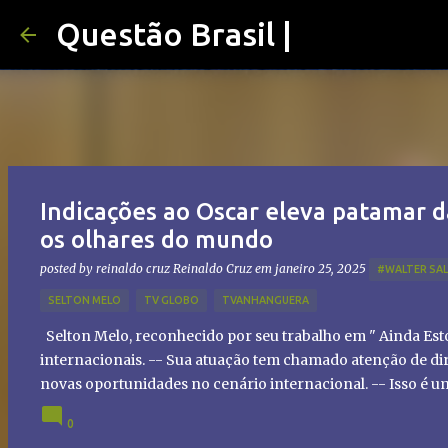
Questão Brasil |
Indicações ao Oscar eleva patamar d
os olhares do mundo
posted by reinaldo cruz
Reinaldo Cruz
em
janeiro 25, 2025
#WALTER SA
SELTON MELO
TV GLOBO
TVANHANGUERA
Selton Melo, reconhecido por seu trabalho em " Ainda Es
internacionais. -- Sua atuação tem chamado atenção de dir
novas oportunidades no cenário internacional. -- Isso é 
global!
0