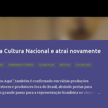
Pular para o conteúdo principal
a Cultura Nacional e atrai novamente
LES
FERNANDA TORRES
GLOBOPLAY
NETFLIX
OSCAR 2025
tou Aqui ", também é confirmado em várias produções
etores e produtores fora do Brasil, abrindo portas para
um grande passo para a representação brasileira no cinema