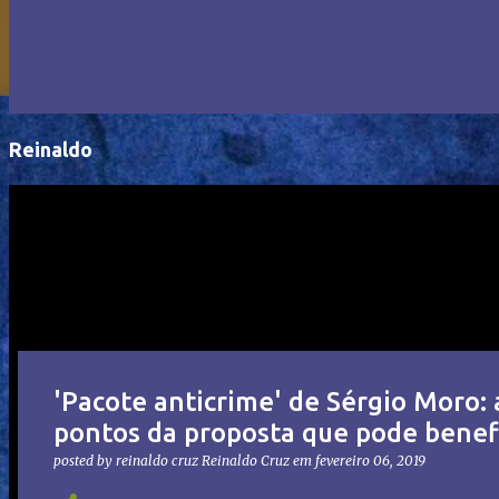
Reinaldo
'Pacote anticrime' de Sérgio Moro:
pontos da proposta que pode benefi
posted by reinaldo cruz
Reinaldo Cruz
em
fevereiro 06, 2019