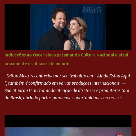
Harlei. Tal qual o boxeador que não dá chance ao adversário, o
Paraná ampliou a vantagem aos 21 minutos. Éverton Garroni
desviou cruzamento de cabeça e, mesmo de costas, incidiu o canto
direito de Harlei. O goleiro esmeraldino se esticou e até tocou na
bola, mas não o suficiente para desviar sua trajetória. O ataque do
Goiás era nulo, tanto que o Paraná seguiu em cima. Aos 32
minutos, Jefferson cabeceou e Harlei fez grande defesa. Seis
minutos depois, Wellington encheu o pé e quase surpreendeu o
Indicações ao Oscar eleva patamar da Cultura Nacional e atrai
goleiro rival, que novamente defendeu. No fim, Jefferson teve
novamente os olhares do mundo
outra boa chance, mas parou no goleiro. Gol para matar espera...
Selton Melo, reconhecido por seu trabalho em " Ainda Estou Aqui
", também é confirmado em várias produções internacionais. --
Sua atuação tem chamado atenção de diretores e produtores fora
do Brasil, abrindo portas para novas oportunidades no cenário
internacional. -- Isso é um grande passo para a representação
brasileira no cinema global!