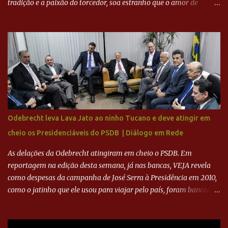
tradição e a paixão do torcedor, soa estranho que o amor de
milhões agora seja mercantil. Segundo apuração da Itatiaia,
Fenômeno comprou 90% das ações por R$ 400 milhões. Aporte
feito imediatamente para pagamento de dívidas emergenciais e
investimentos no departamento de futebol. O projeto apresentado
para a recuperação do Cruzeiro, o aporte financeiro inicial, com
Ronaldo sendo solidário à dívida de R$ 1 bilhão a partir de agora,
mais o peso que o ex-atacante tem no mundo do futebol, além de
sua história na Raposa, pesaram para que um dos mais icônicos
camisas 9 acertasse a compra do clube. Fonte: Itatiaia Fonte:
Odebrecht leva Lava Jato ao ninho Tucano e deve atingir em
ADVOGADO DO CRUZEIRO NA SAF EXPLICA SITUAÇÃO DO
cheio os Presidenciáveis do PSDB | Diálogo em Rede
CRUZEIRO - RONALDO COMPROU 90% DAS AÇÕES DO CLUBE
As delações da Odebrecht atingiram em cheio o PSDB. Em
reportagem na edição desta semana, já nas bancas, VEJA revela
como despesas da campanha de José Serra à Presidência em 2010,
como o jatinho que ele usou para viajar pelo país, foram bancadas
com dinheiro sujo da Odebrecht. Brasília - O presidente nacional
do PSDB, senador Aécio Neves, o ex-presidente da Fernando
Henrique Cardoso, e governadores tucanos em reunião na sede da