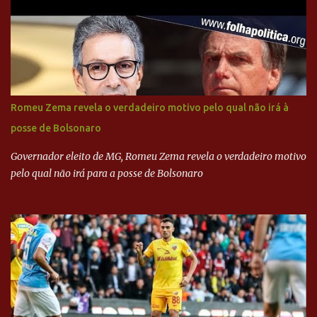
Executiva Nacional do PSDB (Valter Campanato/Agência Brasil) O
texto também põe fim a um mistério: três fontes confirmaram à
revista que o codinome “santo” que aparece em planilhas da
empreiteira refere-se ao governador de São Paulo, Geraldo
Alckmin (PSDB) — nenhum deles, no entanto, disse ter negociado
diretamente com o paulista. Depoimentos mostram como o
Romeu Zema revela o verdadeiro motivo pelo qual não irá à
dinheiro da Odebrecht bancou a campanha de Serra em 2010 Leia
posse de Bolsonaro
mais... A Lava Jato chega ao PSDB | VEJA.com
Governador eleito de MG, Romeu Zema revela o verdadeiro motivo
pelo qual não irá para a posse de Bolsonaro