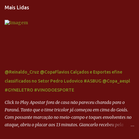
Mais Lidas
@Reinaldo_Cruz @CopaFlavios Calçados e Esportes efine
classificados no Setor Pedro Ludovico #ASBUG @Copa_aespl
#GYNELETRO #VINODOESPORTE
Click to Play Apostar fora de casa não pareceu charada para o
Paraná. Tanto que o time tricolor já começou em cima do Goiás.
Com possante marcação no meio-campo e toques envolventes no
ataque, abriu o placar aos 13 minutos. Giancarlo recebeu pela
direita, invadiu a área e bateu cruzado no canto, sem chance para