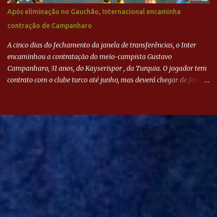
Após eliminação no Gauchão, Internacional encaminha
contração de Campanharo
A cinco dias do fechamento da janela de transferências, o Inter
encaminhou a contratação do meio-campista Gustavo
Campanharo, 31 anos, do Kayserispor , da Turquia. O jogador tem
contrato com o clube turco até junho, mas deverá chegar de forma
antecipada para a disputa da Libertadores. Campanharo foi
revelado pelo Juventude em 2011. Depois, passou por times como
Evian, da França, Hellas Verona, da Itália, e Ludogorets, da
Bulgária. O último clube brasileiro foi a Chapecoense, em 2020.
Desde então, está no Kayserispor. Caso a negociação seja
concretizada, o jogador chegará ao Beira-Rio para ser mais uma
opção de Mano Menezes no setor de meio-campo. Atualmente, na
Turquia, Gustavo Campanharo vem atuando como volante, mas
também pode ser utilizado mais avançado. Inter encaminha
contração de Campanharo de 31 anos