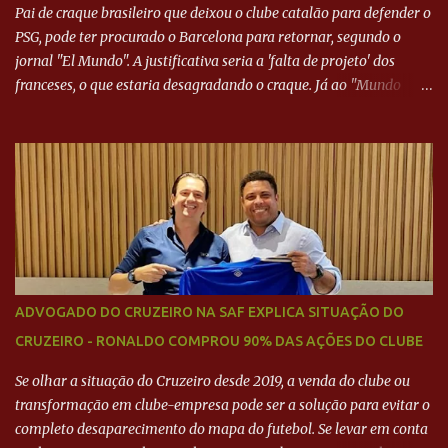
Pai de craque brasileiro que deixou o clube catalão para defender o
PSG, pode ter procurado o Barcelona para retornar, segundo o
jornal "El Mundo". A justificativa seria a 'falta de projeto' dos
franceses, o que estaria desagradando o craque. Já ao "Mundo
Deportivo", o empresário, Neymar Pai, negou NEYMAR NO
BARCELONA? Jornais internacional divulgam interesse do jogador.
Neymar Pai nega
ADVOGADO DO CRUZEIRO NA SAF EXPLICA SITUAÇÃO DO
CRUZEIRO - RONALDO COMPROU 90% DAS AÇÕES DO CLUBE
Se olhar a situação do Cruzeiro desde 2019, a venda do clube ou
transformação em clube-empresa pode ser a solução para evitar o
completo desaparecimento do mapa do futebol. Se levar em conta