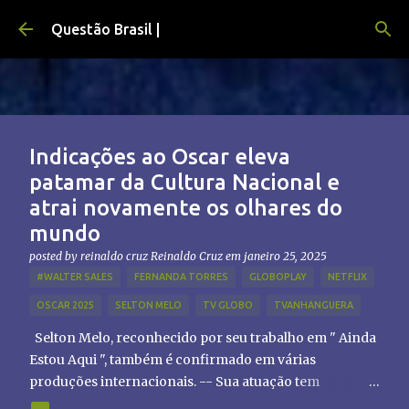
Pular para o conteúdo principal
Questão Brasil |
Indicações ao Oscar eleva
patamar da Cultura Nacional e
atrai novamente os olhares do
mundo
posted by reinaldo cruz
Reinaldo Cruz
em
janeiro 25, 2025
#WALTER SALES
FERNANDA TORRES
GLOBOPLAY
NETFLIX
OSCAR 2025
SELTON MELO
TV GLOBO
TVANHANGUERA
Selton Melo, reconhecido por seu trabalho em " Ainda
Estou Aqui ", também é confirmado em várias
produções internacionais. -- Sua atuação tem
chamado atenção de diretores e produtores fora do