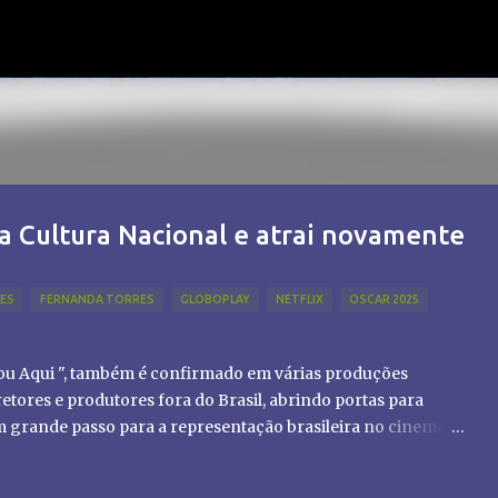
Pular para o conteúdo principal
a Cultura Nacional e atrai novamente
LES
FERNANDA TORRES
GLOBOPLAY
NETFLIX
OSCAR 2025
tou Aqui ", também é confirmado em várias produções
etores e produtores fora do Brasil, abrindo portas para
um grande passo para a representação brasileira no cinema