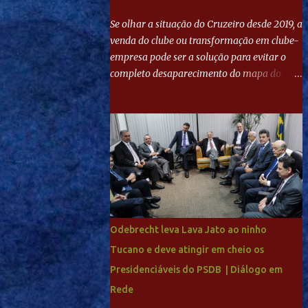
Se olhar a situação do Cruzeiro desde 2019, a
venda do clube ou transformação em clube-
empresa pode ser a solução para evitar o
completo desaparecimento do mapa do
futebol. Se levar em conta tradição e a
paixão do torcedor, soa estranho que o amor
de milhões agora seja mercantil. Segundo
apuração da Itatiaia, Fenômeno comprou
90% das ações por R$ 400 milhões. Aporte
feito imediatamente para pagamento de
dívidas emergenciais e investimentos no
departamento de futebol. O projeto
apresentado para a recuperação do
Odebrecht leva Lava Jato ao ninho
Cruzeiro, o aporte financeiro inicial, com
Tucano e deve atingir em cheio os
Ronaldo sendo solidário à dívida de R$ 1
Presidenciáveis do PSDB | Diálogo em
bilhão a partir de agora, mais o peso que o
ex-atacante tem no mundo do futebol, além
Rede
de sua história na Raposa, pesaram para