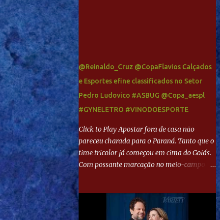
@Reinaldo_Cruz @CopaFlavios Calçados
e Esportes efine classificados no Setor
Pedro Ludovico #ASBUG @Copa_aespl
#GYNELETRO #VINODOESPORTE
Click to Play Apostar fora de casa não
pareceu charada para o Paraná. Tanto que o
time tricolor já começou em cima do Goiás.
Com possante marcação no meio-campo e
toques envolventes no ataque, abriu o placar
aos 13 minutos. Giancarlo recebeu pela
direita, invadiu a área e bateu cruzado no
canto, sem chance para Harlei. Tal qual o