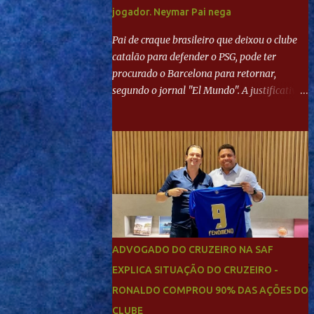
jogador. Neymar Pai nega
Pai de craque brasileiro que deixou o clube
catalão para defender o PSG, pode ter
procurado o Barcelona para retornar,
segundo o jornal "El Mundo". A justificativa
seria a 'falta de projeto' dos franceses, o que
estaria desagradando o craque. Já ao
"Mundo Deportivo", o empresário, Neymar
Pai, negou NEYMAR NO BARCELONA?
Jornais internacional divulgam interesse do
jogador. Neymar Pai nega
ADVOGADO DO CRUZEIRO NA SAF
EXPLICA SITUAÇÃO DO CRUZEIRO -
RONALDO COMPROU 90% DAS AÇÕES DO
CLUBE