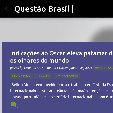
Questão Brasil |
Indicações ao Oscar eleva patamar d
os olhares do mundo
posted by reinaldo cruz
Reinaldo Cruz
em
janeiro 25, 2025
#WALTER SA
SELTON MELO
TV GLOBO
TVANHANGUERA
Selton Melo, reconhecido por seu trabalho em " Ainda Es
internacionais. -- Sua atuação tem chamado atenção de dir
novas oportunidades no cenário internacional. -- Isso é 
global!
0