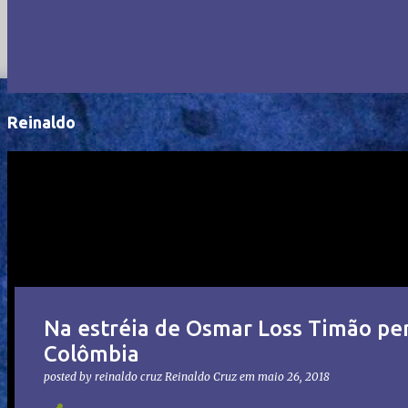
Reinaldo
Na estréia de Osmar Loss Timão per
Colômbia
posted by reinaldo cruz
Reinaldo Cruz
em
maio 26, 2018