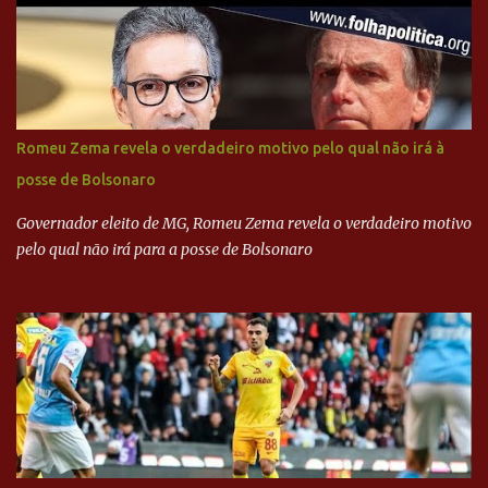
Executiva Nacional do PSDB (Valter Campanato/Agência Brasil) O
texto também põe fim a um mistério: três fontes confirmaram à
revista que o codinome “santo” que aparece em planilhas da
empreiteira refere-se ao governador de São Paulo, Geraldo
Alckmin (PSDB) — nenhum deles, no entanto, disse ter negociado
diretamente com o paulista. Depoimentos mostram como o
Romeu Zema revela o verdadeiro motivo pelo qual não irá à
dinheiro da Odebrecht bancou a campanha de Serra em 2010 Leia
posse de Bolsonaro
mais... A Lava Jato chega ao PSDB | VEJA.com
Governador eleito de MG, Romeu Zema revela o verdadeiro motivo
pelo qual não irá para a posse de Bolsonaro