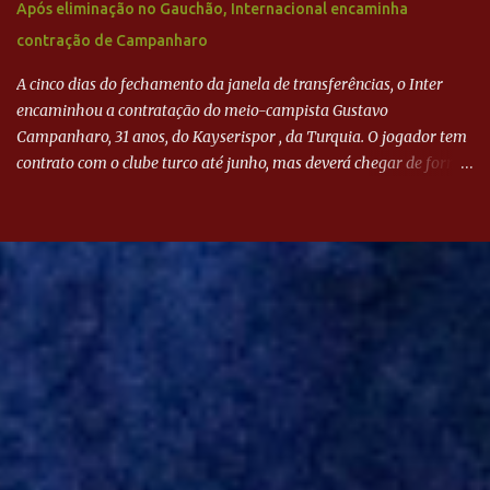
Após eliminação no Gauchão, Internacional encaminha
contração de Campanharo
A cinco dias do fechamento da janela de transferências, o Inter
encaminhou a contratação do meio-campista Gustavo
Campanharo, 31 anos, do Kayserispor , da Turquia. O jogador tem
contrato com o clube turco até junho, mas deverá chegar de forma
antecipada para a disputa da Libertadores. Campanharo foi
revelado pelo Juventude em 2011. Depois, passou por times como
Evian, da França, Hellas Verona, da Itália, e Ludogorets, da
Bulgária. O último clube brasileiro foi a Chapecoense, em 2020.
Desde então, está no Kayserispor. Caso a negociação seja
concretizada, o jogador chegará ao Beira-Rio para ser mais uma
opção de Mano Menezes no setor de meio-campo. Atualmente, na
Turquia, Gustavo Campanharo vem atuando como volante, mas
também pode ser utilizado mais avançado. Inter encaminha
contração de Campanharo de 31 anos