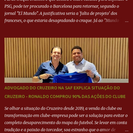
PSG, pode ter procurado o Barcelona para retornar, segundo o
jornal "El Mundo". A justificativa seria a 'falta de projeto' dos
franceses, o que estaria desagradando o craque. Já ao "Mundo
Deportivo", o empresário, Neymar Pai, negou NEYMAR NO
BARCELONA? Jornais internacional divulgam interesse do jogador.
Neymar Pai nega
ADVOGADO DO CRUZEIRO NA SAF EXPLICA SITUAÇÃO DO
CRUZEIRO - RONALDO COMPROU 90% DAS AÇÕES DO CLUBE
Se olhar a situação do Cruzeiro desde 2019, a venda do clube ou
transformação em clube-empresa pode ser a solução para evitar o
completo desaparecimento do mapa do futebol. Se levar em conta
tradição e a paixão do torcedor, soa estranho que o amor de