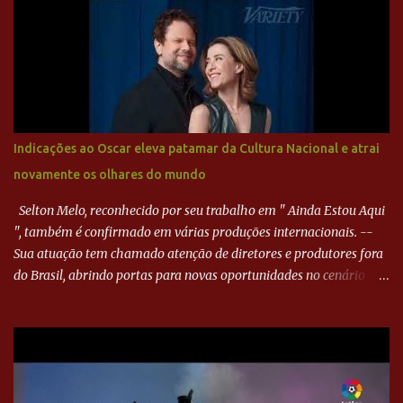
Paraná ampliou a vantagem aos 21 minutos. Éverton Garroni
desviou cruzamento de cabeça e, mesmo de costas, incidiu o canto
direito de Harlei. O goleiro esmeraldino se esticou e até tocou na
bola, mas não o suficiente para desviar sua trajetória. O ataque do
Goiás era nulo, tanto que o Paraná seguiu em cima. Aos 32
minutos, Jefferson cabeceou e Harlei fez grande defesa. Seis
minutos depois, Wellington encheu o pé e quase surpreendeu o
Indicações ao Oscar eleva patamar da Cultura Nacional e atrai
goleiro rival, que novamente defendeu. No fim, Jefferson teve
novamente os olhares do mundo
outra boa chance, mas parou no goleiro. Gol para matar espera...
Selton Melo, reconhecido por seu trabalho em " Ainda Estou Aqui
", também é confirmado em várias produções internacionais. --
Sua atuação tem chamado atenção de diretores e produtores fora
do Brasil, abrindo portas para novas oportunidades no cenário
internacional. -- Isso é um grande passo para a representação
brasileira no cinema global!