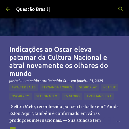
Pular para o conteúdo principal
Questão Brasil |
Indicações ao Oscar eleva
patamar da Cultura Nacional e
atrai novamente os olhares do
mundo
posted by reinaldo cruz
Reinaldo Cruz
em
janeiro 25, 2025
#WALTER SALES
FERNANDA TORRES
GLOBOPLAY
NETFLIX
OSCAR 2025
SELTON MELO
TV GLOBO
TVANHANGUERA
Selton Melo, reconhecido por seu trabalho em " Ainda
Estou Aqui ", também é confirmado em várias
produções internacionais. -- Sua atuação tem
chamado atenção de diretores e produtores fora do