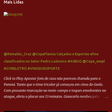
Mais Lidas
@Reinaldo_Cruz @CopaFlavios Calçados e Esportes efine
classificados no Setor Pedro Ludovico #ASBUG @Copa_aespl
#GYNELETRO #VINODOESPORTE
Click to Play Apostar fora de casa não pareceu charada para o
Paraná. Tanto que o time tricolor já começou em cima do Goiás.
Com possante marcação no meio-campo e toques envolventes no
ataque, abriu o placar aos 13 minutos. Giancarlo recebeu pela
direita, invadiu a área e bateu cruzado no canto, sem chance para
Harlei. Tal qual o boxeador que não dá chance ao adversário, o