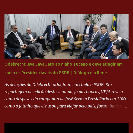
milhões agora seja mercantil. Segundo apuração da Itatiaia,
Fenômeno comprou 90% das ações por R$ 400 milhões. Aporte
feito imediatamente para pagamento de dívidas emergenciais e
investimentos no departamento de futebol. O projeto apresentado
para a recuperação do Cruzeiro, o aporte financeiro inicial, com
Ronaldo sendo solidário à dívida de R$ 1 bilhão a partir de agora,
mais o peso que o ex-atacante tem no mundo do futebol, além de
sua história na Raposa, pesaram para que um dos mais icônicos
camisas 9 acertasse a compra do clube. Fonte: Itatiaia Fonte:
Odebrecht leva Lava Jato ao ninho Tucano e deve atingir em
ADVOGADO DO CRUZEIRO NA SAF EXPLICA SITUAÇÃO DO
cheio os Presidenciáveis do PSDB | Diálogo em Rede
CRUZEIRO - RONALDO COMPROU 90% DAS AÇÕES DO CLUBE
As delações da Odebrecht atingiram em cheio o PSDB. Em
reportagem na edição desta semana, já nas bancas, VEJA revela
como despesas da campanha de José Serra à Presidência em 2010,
como o jatinho que ele usou para viajar pelo país, foram bancadas
com dinheiro sujo da Odebrecht. Brasília - O presidente nacional
do PSDB, senador Aécio Neves, o ex-presidente da Fernando
Henrique Cardoso, e governadores tucanos em reunião na sede da