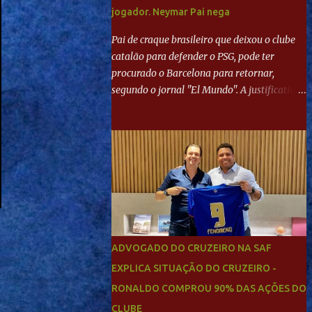
jogador. Neymar Pai nega
Pai de craque brasileiro que deixou o clube
catalão para defender o PSG, pode ter
procurado o Barcelona para retornar,
segundo o jornal "El Mundo". A justificativa
seria a 'falta de projeto' dos franceses, o que
estaria desagradando o craque. Já ao
"Mundo Deportivo", o empresário, Neymar
Pai, negou NEYMAR NO BARCELONA?
Jornais internacional divulgam interesse do
jogador. Neymar Pai nega
ADVOGADO DO CRUZEIRO NA SAF
EXPLICA SITUAÇÃO DO CRUZEIRO -
RONALDO COMPROU 90% DAS AÇÕES DO
CLUBE