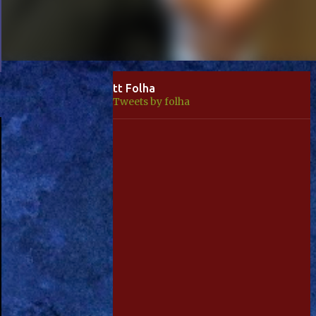
tt Folha
Tweets by folha