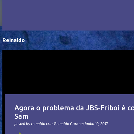
Reinaldo
Agora o problema da JBS-Friboi é c
Sam
posted by reinaldo cruz
Reinaldo Cruz
em
junho 10, 2017