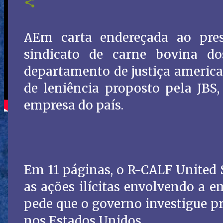
AEm carta endereçada ao pre
sindicato de carne bovina d
departamento de justiça american
de leniência proposto pela JBS,
empresa do país.
Em 11 páginas, o R-CALF United 
as ações ilícitas envolvendo a e
pede que o governo investigue p
nos Estados Unidos.