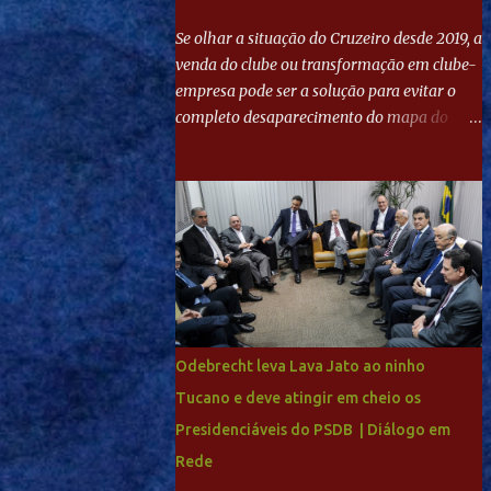
Se olhar a situação do Cruzeiro desde 2019, a
venda do clube ou transformação em clube-
empresa pode ser a solução para evitar o
completo desaparecimento do mapa do
futebol. Se levar em conta tradição e a
paixão do torcedor, soa estranho que o amor
de milhões agora seja mercantil. Segundo
apuração da Itatiaia, Fenômeno comprou
90% das ações por R$ 400 milhões. Aporte
feito imediatamente para pagamento de
dívidas emergenciais e investimentos no
departamento de futebol. O projeto
apresentado para a recuperação do
Odebrecht leva Lava Jato ao ninho
Cruzeiro, o aporte financeiro inicial, com
Tucano e deve atingir em cheio os
Ronaldo sendo solidário à dívida de R$ 1
Presidenciáveis do PSDB | Diálogo em
bilhão a partir de agora, mais o peso que o
ex-atacante tem no mundo do futebol, além
Rede
de sua história na Raposa, pesaram para