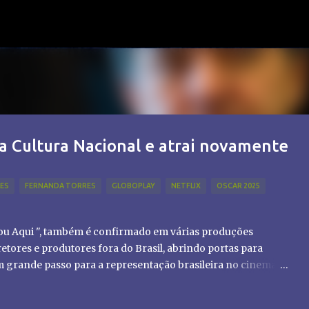
Pular para o conteúdo principal
a Cultura Nacional e atrai novamente
LES
FERNANDA TORRES
GLOBOPLAY
NETFLIX
OSCAR 2025
tou Aqui ", também é confirmado em várias produções
etores e produtores fora do Brasil, abrindo portas para
um grande passo para a representação brasileira no cinema