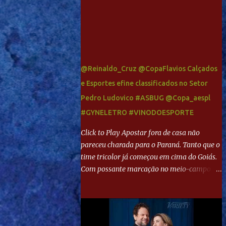
@Reinaldo_Cruz @CopaFlavios Calçados
e Esportes efine classificados no Setor
Pedro Ludovico #ASBUG @Copa_aespl
#GYNELETRO #VINODOESPORTE
Click to Play Apostar fora de casa não
pareceu charada para o Paraná. Tanto que o
time tricolor já começou em cima do Goiás.
Com possante marcação no meio-campo e
toques envolventes no ataque, abriu o placar
aos 13 minutos. Giancarlo recebeu pela
direita, invadiu a área e bateu cruzado no
canto, sem chance para Harlei. Tal qual o