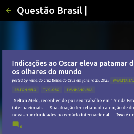
Questão Brasil |
Indicações ao Oscar eleva patamar d
os olhares do mundo
posted by reinaldo cruz
Reinaldo Cruz
em
janeiro 25, 2025
#WALTER SA
SELTON MELO
TV GLOBO
TVANHANGUERA
Selton Melo, reconhecido por seu trabalho em " Ainda Es
internacionais. -- Sua atuação tem chamado atenção de dir
novas oportunidades no cenário internacional. -- Isso é 
global!
0