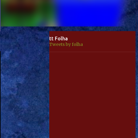
tt Folha
Tweets by folha