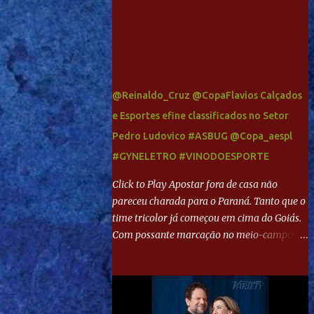
@Reinaldo_Cruz @CopaFlavios Calçados
e Esportes efine classificados no Setor
Pedro Ludovico #ASBUG @Copa_aespl
#GYNELETRO #VINODOESPORTE
Click to Play Apostar fora de casa não
pareceu charada para o Paraná. Tanto que o
time tricolor já começou em cima do Goiás.
Com possante marcação no meio-campo e
toques envolventes no ataque, abriu o placar
aos 13 minutos. Giancarlo recebeu pela
direita, invadiu a área e bateu cruzado no
canto, sem chance para Harlei. Tal qual o