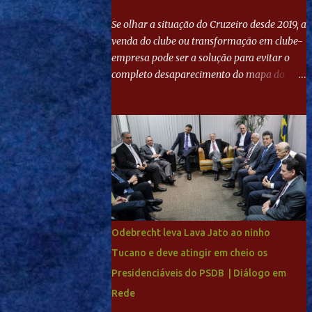
Se olhar a situação do Cruzeiro desde 2019, a
venda do clube ou transformação em clube-
empresa pode ser a solução para evitar o
completo desaparecimento do mapa do
futebol. Se levar em conta tradição e a
paixão do torcedor, soa estranho que o amor
de milhões agora seja mercantil. Segundo
apuração da Itatiaia, Fenômeno comprou
90% das ações por R$ 400 milhões. Aporte
feito imediatamente para pagamento de
dívidas emergenciais e investimentos no
departamento de futebol. O projeto
apresentado para a recuperação do
Odebrecht leva Lava Jato ao ninho
Cruzeiro, o aporte financeiro inicial, com
Tucano e deve atingir em cheio os
Ronaldo sendo solidário à dívida de R$ 1
Presidenciáveis do PSDB | Diálogo em
bilhão a partir de agora, mais o peso que o
ex-atacante tem no mundo do futebol, além
Rede
de sua história na Raposa, pesaram para