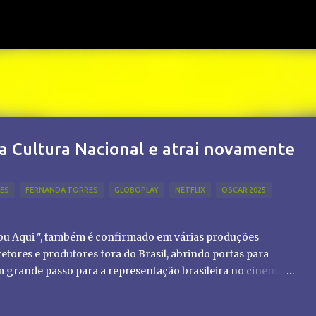
Pular para o conteúdo principal
a Cultura Nacional e atrai novamente
LES
FERNANDA TORRES
GLOBOPLAY
NETFLIX
OSCAR 2025
tou Aqui ", também é confirmado em várias produções
etores e produtores fora do Brasil, abrindo portas para
um grande passo para a representação brasileira no cinema