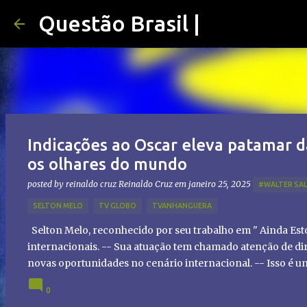
Questão Brasil |
Indicações ao Oscar eleva patamar d
os olhares do mundo
posted by reinaldo cruz
Reinaldo Cruz
em
janeiro 25, 2025
#WALTER SA
SELTON MELO
TV GLOBO
TVANHANGUERA
Selton Melo, reconhecido por seu trabalho em " Ainda Es
internacionais. -- Sua atuação tem chamado atenção de dir
novas oportunidades no cenário internacional. -- Isso é 
global!
0