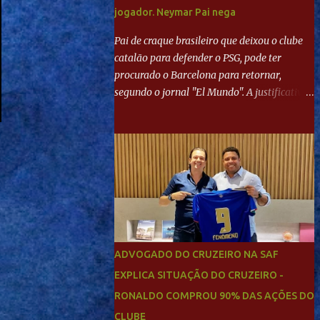
jogador. Neymar Pai nega
Pai de craque brasileiro que deixou o clube
catalão para defender o PSG, pode ter
procurado o Barcelona para retornar,
segundo o jornal "El Mundo". A justificativa
seria a 'falta de projeto' dos franceses, o que
estaria desagradando o craque. Já ao
"Mundo Deportivo", o empresário, Neymar
Pai, negou NEYMAR NO BARCELONA?
Jornais internacional divulgam interesse do
jogador. Neymar Pai nega
ADVOGADO DO CRUZEIRO NA SAF
EXPLICA SITUAÇÃO DO CRUZEIRO -
RONALDO COMPROU 90% DAS AÇÕES DO
CLUBE