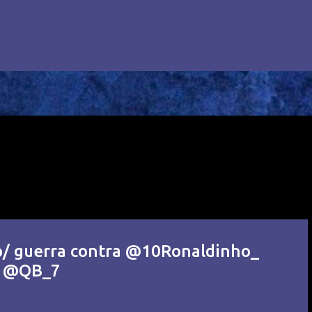
/ guerra contra @10Ronaldinho_
z @QB_7