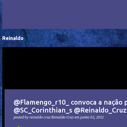
Reinaldo
@Flamengo_r10_ convoca a nação p
@SC_Corinthian_s @Reinaldo_Cru
posted by reinaldo cruz
Reinaldo Cruz
em
junho 02, 2012