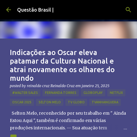
Pular para o conteúdo principal
Questão Brasil |
Indicações ao Oscar eleva
patamar da Cultura Nacional e
atrai novamente os olhares do
mundo
posted by reinaldo cruz
Reinaldo Cruz
em
janeiro 25, 2025
#WALTER SALES
FERNANDA TORRES
GLOBOPLAY
NETFLIX
OSCAR 2025
SELTON MELO
TV GLOBO
TVANHANGUERA
Selton Melo, reconhecido por seu trabalho em " Ainda
Estou Aqui ", também é confirmado em várias
produções internacionais. -- Sua atuação tem
chamado atenção de diretores e produtores fora do