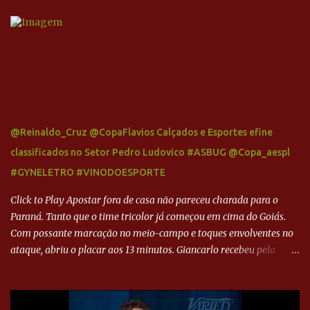
@Reinaldo_Cruz @CopaFlavios Calçados e Esportes efine
classificados no Setor Pedro Ludovico #ASBUG @Copa_aespl
#GYNELETRO #VINODOESPORTE
Click to Play Apostar fora de casa não pareceu charada para o
Paraná. Tanto que o time tricolor já começou em cima do Goiás.
Com possante marcação no meio-campo e toques envolventes no
ataque, abriu o placar aos 13 minutos. Giancarlo recebeu pela
direita, invadiu a área e bateu cruzado no canto, sem chance para
Harlei. Tal qual o boxeador que não dá chance ao adversário, o
Paraná ampliou a vantagem aos 21 minutos. Éverton Garroni