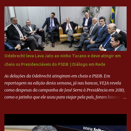
Fenômeno comprou 90% das ações por R$ 400 milhões. Aporte
feito imediatamente para pagamento de dívidas emergenciais e
investimentos no departamento de futebol. O projeto apresentado
para a recuperação do Cruzeiro, o aporte financeiro inicial, com
Ronaldo sendo solidário à dívida de R$ 1 bilhão a partir de agora,
mais o peso que o ex-atacante tem no mundo do futebol, além de
sua história na Raposa, pesaram para que um dos mais icônicos
camisas 9 acertasse a compra do clube. Fonte: Itatiaia Fonte:
Odebrecht leva Lava Jato ao ninho Tucano e deve atingir em
ADVOGADO DO CRUZEIRO NA SAF EXPLICA SITUAÇÃO DO
cheio os Presidenciáveis do PSDB | Diálogo em Rede
CRUZEIRO - RONALDO COMPROU 90% DAS AÇÕES DO CLUBE
As delações da Odebrecht atingiram em cheio o PSDB. Em
reportagem na edição desta semana, já nas bancas, VEJA revela
como despesas da campanha de José Serra à Presidência em 2010,
como o jatinho que ele usou para viajar pelo país, foram bancadas
com dinheiro sujo da Odebrecht. Brasília - O presidente nacional
do PSDB, senador Aécio Neves, o ex-presidente da Fernando
Henrique Cardoso, e governadores tucanos em reunião na sede da
Executiva Nacional do PSDB (Valter Campanato/Agência Brasil) O