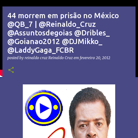
44 morrem em prisão no México
@QB_7 | @Reinaldo_Cruz
@Assuntosdegoias @Dribles_
@Goianao2012 @DJMikko_
@LaddyGaga_FCBR
posted by reinaldo cruz
Reinaldo Cruz
em
fevereiro 20, 2012