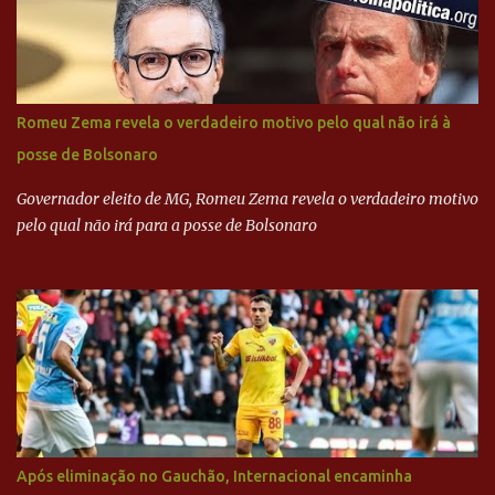
texto também põe fim a um mistério: três fontes confirmaram à
revista que o codinome “santo” que aparece em planilhas da
empreiteira refere-se ao governador de São Paulo, Geraldo
Alckmin (PSDB) — nenhum deles, no entanto, disse ter negociado
diretamente com o paulista. Depoimentos mostram como o
Romeu Zema revela o verdadeiro motivo pelo qual não irá à
dinheiro da Odebrecht bancou a campanha de Serra em 2010 Leia
posse de Bolsonaro
mais... A Lava Jato chega ao PSDB | VEJA.com
Governador eleito de MG, Romeu Zema revela o verdadeiro motivo
pelo qual não irá para a posse de Bolsonaro
Após eliminação no Gauchão, Internacional encaminha