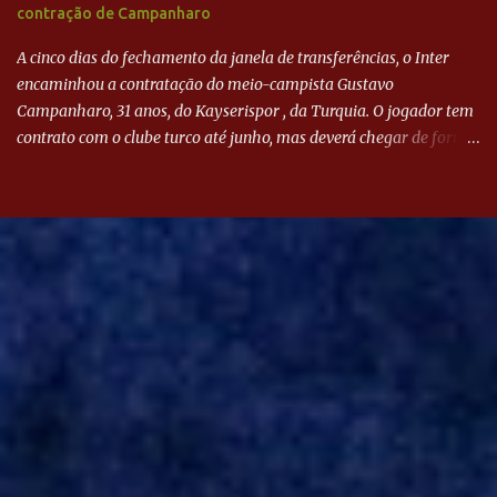
contração de Campanharo
A cinco dias do fechamento da janela de transferências, o Inter
encaminhou a contratação do meio-campista Gustavo
Campanharo, 31 anos, do Kayserispor , da Turquia. O jogador tem
contrato com o clube turco até junho, mas deverá chegar de forma
antecipada para a disputa da Libertadores. Campanharo foi
revelado pelo Juventude em 2011. Depois, passou por times como
Evian, da França, Hellas Verona, da Itália, e Ludogorets, da
Bulgária. O último clube brasileiro foi a Chapecoense, em 2020.
Desde então, está no Kayserispor. Caso a negociação seja
concretizada, o jogador chegará ao Beira-Rio para ser mais uma
opção de Mano Menezes no setor de meio-campo. Atualmente, na
Turquia, Gustavo Campanharo vem atuando como volante, mas
também pode ser utilizado mais avançado. Inter encaminha
contração de Campanharo de 31 anos