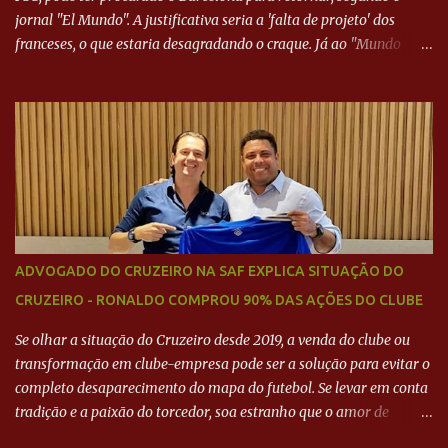
jornal "El Mundo". A justificativa seria a 'falta de projeto' dos
franceses, o que estaria desagradando o craque. Já ao "Mundo
Deportivo", o empresário, Neymar Pai, negou NEYMAR NO
BARCELONA? Jornais internacional divulgam interesse do jogador.
Neymar Pai nega
ADVOGADO DO CRUZEIRO NA SAF EXPLICA SITUAÇÃO DO
CRUZEIRO - RONALDO COMPROU 90% DAS AÇÕES DO CLUBE
Se olhar a situação do Cruzeiro desde 2019, a venda do clube ou
transformação em clube-empresa pode ser a solução para evitar o
completo desaparecimento do mapa do futebol. Se levar em conta
tradição e a paixão do torcedor, soa estranho que o amor de
milhões agora seja mercantil. Segundo apuração da Itatiaia,