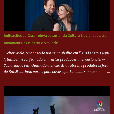
desviou cruzamento de cabeça e, mesmo de costas, incidiu o canto
direito de Harlei. O goleiro esmeraldino se esticou e até tocou na
bola, mas não o suficiente para desviar sua trajetória. O ataque do
Goiás era nulo, tanto que o Paraná seguiu em cima. Aos 32
minutos, Jefferson cabeceou e Harlei fez grande defesa. Seis
minutos depois, Wellington encheu o pé e quase surpreendeu o
Indicações ao Oscar eleva patamar da Cultura Nacional e atrai
goleiro rival, que novamente defendeu. No fim, Jefferson teve
novamente os olhares do mundo
outra boa chance, mas parou no goleiro. Gol para matar espera...
Selton Melo, reconhecido por seu trabalho em " Ainda Estou Aqui
", também é confirmado em várias produções internacionais. --
Sua atuação tem chamado atenção de diretores e produtores fora
do Brasil, abrindo portas para novas oportunidades no cenário
internacional. -- Isso é um grande passo para a representação
brasileira no cinema global!