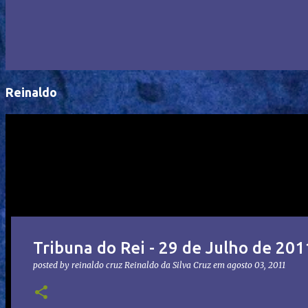
Reinaldo
Tribuna do Rei - 29 de Julho de 201
posted by reinaldo cruz
Reinaldo da Silva Cruz
em
agosto 03, 2011