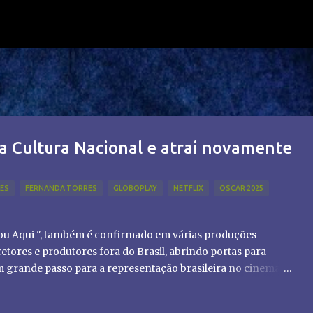
Pular para o conteúdo principal
a Cultura Nacional e atrai novamente
LES
FERNANDA TORRES
GLOBOPLAY
NETFLIX
OSCAR 2025
tou Aqui ", também é confirmado em várias produções
etores e produtores fora do Brasil, abrindo portas para
um grande passo para a representação brasileira no cinema