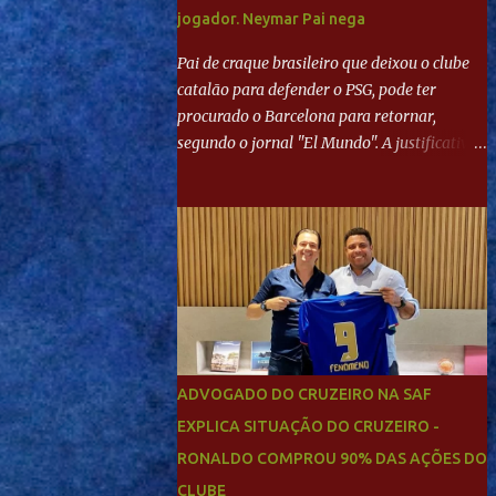
jogador. Neymar Pai nega
Pai de craque brasileiro que deixou o clube
catalão para defender o PSG, pode ter
procurado o Barcelona para retornar,
segundo o jornal "El Mundo". A justificativa
seria a 'falta de projeto' dos franceses, o que
estaria desagradando o craque. Já ao
"Mundo Deportivo", o empresário, Neymar
Pai, negou NEYMAR NO BARCELONA?
Jornais internacional divulgam interesse do
jogador. Neymar Pai nega
ADVOGADO DO CRUZEIRO NA SAF
EXPLICA SITUAÇÃO DO CRUZEIRO -
RONALDO COMPROU 90% DAS AÇÕES DO
CLUBE