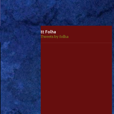
tt Folha
Tweets by folha