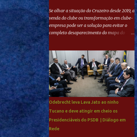
Se olhar a situação do Cruzeiro desde 2019, a
venda do clube ou transformação em clube-
empresa pode ser a solução para evitar o
completo desaparecimento do mapa do
futebol. Se levar em conta tradição e a
paixão do torcedor, soa estranho que o amor
de milhões agora seja mercantil. Segundo
apuração da Itatiaia, Fenômeno comprou
90% das ações por R$ 400 milhões. Aporte
feito imediatamente para pagamento de
dívidas emergenciais e investimentos no
departamento de futebol. O projeto
apresentado para a recuperação do
Odebrecht leva Lava Jato ao ninho
Cruzeiro, o aporte financeiro inicial, com
Tucano e deve atingir em cheio os
Ronaldo sendo solidário à dívida de R$ 1
Presidenciáveis do PSDB | Diálogo em
bilhão a partir de agora, mais o peso que o
ex-atacante tem no mundo do futebol, além
Rede
de sua história na Raposa, pesaram para