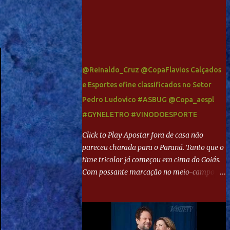
@Reinaldo_Cruz @CopaFlavios Calçados
e Esportes efine classificados no Setor
Pedro Ludovico #ASBUG @Copa_aespl
#GYNELETRO #VINODOESPORTE
Click to Play Apostar fora de casa não
pareceu charada para o Paraná. Tanto que o
time tricolor já começou em cima do Goiás.
Com possante marcação no meio-campo e
toques envolventes no ataque, abriu o placar
aos 13 minutos. Giancarlo recebeu pela
direita, invadiu a área e bateu cruzado no
canto, sem chance para Harlei. Tal qual o