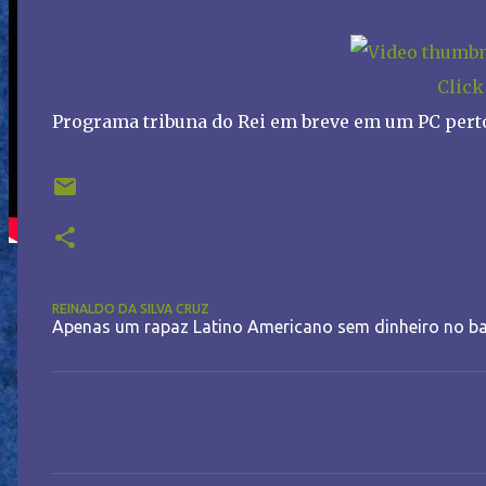
Click
Programa tribuna do Rei em breve em um PC perto
REINALDO DA SILVA CRUZ
Apenas um rapaz Latino Americano sem dinheiro no ba
C
o
m