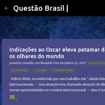
Questão Brasil |
Indicações ao Oscar eleva patamar d
os olhares do mundo
posted by reinaldo cruz
Reinaldo Cruz
em
janeiro 25, 2025
#WALTER SA
SELTON MELO
TV GLOBO
TVANHANGUERA
Selton Melo, reconhecido por seu trabalho em " Ainda Es
internacionais. -- Sua atuação tem chamado atenção de dir
novas oportunidades no cenário internacional. -- Isso é 
global!
0