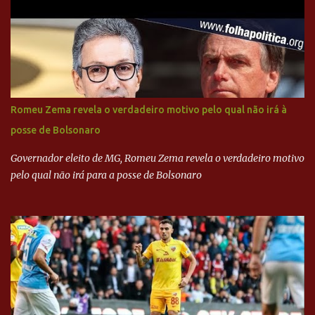
Henrique Cardoso, e governadores tucanos em reunião na sede da
Executiva Nacional do PSDB (Valter Campanato/Agência Brasil) O
texto também põe fim a um mistério: três fontes confirmaram à
revista que o codinome “santo” que aparece em planilhas da
empreiteira refere-se ao governador de São Paulo, Geraldo
Alckmin (PSDB) — nenhum deles, no entanto, disse ter negociado
diretamente com o paulista. Depoimentos mostram como o
Romeu Zema revela o verdadeiro motivo pelo qual não irá à
dinheiro da Odebrecht bancou a campanha de Serra em 2010 Leia
posse de Bolsonaro
mais... A Lava Jato chega ao PSDB | VEJA.com
Governador eleito de MG, Romeu Zema revela o verdadeiro motivo
pelo qual não irá para a posse de Bolsonaro