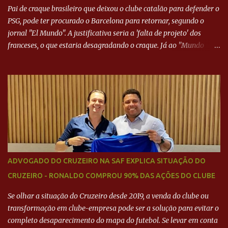
Pai de craque brasileiro que deixou o clube catalão para defender o
PSG, pode ter procurado o Barcelona para retornar, segundo o
jornal "El Mundo". A justificativa seria a 'falta de projeto' dos
franceses, o que estaria desagradando o craque. Já ao "Mundo
Deportivo", o empresário, Neymar Pai, negou NEYMAR NO
BARCELONA? Jornais internacional divulgam interesse do jogador.
Neymar Pai nega
ADVOGADO DO CRUZEIRO NA SAF EXPLICA SITUAÇÃO DO
CRUZEIRO - RONALDO COMPROU 90% DAS AÇÕES DO CLUBE
Se olhar a situação do Cruzeiro desde 2019, a venda do clube ou
transformação em clube-empresa pode ser a solução para evitar o
completo desaparecimento do mapa do futebol. Se levar em conta