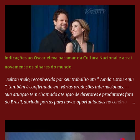
Harlei. Tal qual o boxeador que não dá chance ao adversário, o
Paraná ampliou a vantagem aos 21 minutos. Éverton Garroni
desviou cruzamento de cabeça e, mesmo de costas, incidiu o canto
direito de Harlei. O goleiro esmeraldino se esticou e até tocou na
bola, mas não o suficiente para desviar sua trajetória. O ataque do
Goiás era nulo, tanto que o Paraná seguiu em cima. Aos 32
minutos, Jefferson cabeceou e Harlei fez grande defesa. Seis
minutos depois, Wellington encheu o pé e quase surpreendeu o
Indicações ao Oscar eleva patamar da Cultura Nacional e atrai
goleiro rival, que novamente defendeu. No fim, Jefferson teve
novamente os olhares do mundo
outra boa chance, mas parou no goleiro. Gol para matar espera...
Selton Melo, reconhecido por seu trabalho em " Ainda Estou Aqui
", também é confirmado em várias produções internacionais. --
Sua atuação tem chamado atenção de diretores e produtores fora
do Brasil, abrindo portas para novas oportunidades no cenário
internacional. -- Isso é um grande passo para a representação
brasileira no cinema global!