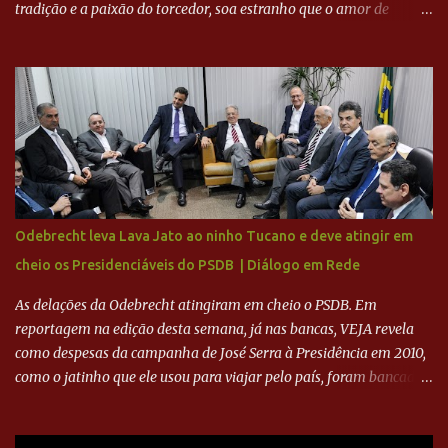
tradição e a paixão do torcedor, soa estranho que o amor de
milhões agora seja mercantil. Segundo apuração da Itatiaia,
Fenômeno comprou 90% das ações por R$ 400 milhões. Aporte
feito imediatamente para pagamento de dívidas emergenciais e
investimentos no departamento de futebol. O projeto apresentado
para a recuperação do Cruzeiro, o aporte financeiro inicial, com
Ronaldo sendo solidário à dívida de R$ 1 bilhão a partir de agora,
mais o peso que o ex-atacante tem no mundo do futebol, além de
sua história na Raposa, pesaram para que um dos mais icônicos
camisas 9 acertasse a compra do clube. Fonte: Itatiaia Fonte:
Odebrecht leva Lava Jato ao ninho Tucano e deve atingir em
ADVOGADO DO CRUZEIRO NA SAF EXPLICA SITUAÇÃO DO
cheio os Presidenciáveis do PSDB | Diálogo em Rede
CRUZEIRO - RONALDO COMPROU 90% DAS AÇÕES DO CLUBE
As delações da Odebrecht atingiram em cheio o PSDB. Em
reportagem na edição desta semana, já nas bancas, VEJA revela
como despesas da campanha de José Serra à Presidência em 2010,
como o jatinho que ele usou para viajar pelo país, foram bancadas
com dinheiro sujo da Odebrecht. Brasília - O presidente nacional
do PSDB, senador Aécio Neves, o ex-presidente da Fernando