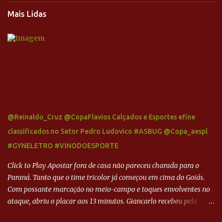
Mais Lidas
@Reinaldo_Cruz @CopaFlavios Calçados e Esportes efine
classificados no Setor Pedro Ludovico #ASBUG @Copa_aespl
#GYNELETRO #VINODOESPORTE
Click to Play Apostar fora de casa não pareceu charada para o
Paraná. Tanto que o time tricolor já começou em cima do Goiás.
Com possante marcação no meio-campo e toques envolventes no
ataque, abriu o placar aos 13 minutos. Giancarlo recebeu pela
direita, invadiu a área e bateu cruzado no canto, sem chance para