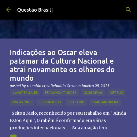
Pular para o conteúdo principal
Questão Brasil |
Indicações ao Oscar eleva
patamar da Cultura Nacional e
atrai novamente os olhares do
mundo
posted by reinaldo cruz
Reinaldo Cruz
em
janeiro 25, 2025
#WALTER SALES
FERNANDA TORRES
GLOBOPLAY
NETFLIX
OSCAR 2025
SELTON MELO
TV GLOBO
TVANHANGUERA
Selton Melo, reconhecido por seu trabalho em " Ainda
Estou Aqui ", também é confirmado em várias
produções internacionais. -- Sua atuação tem
chamado atenção de diretores e produtores fora do