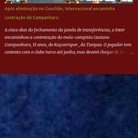
Após eliminação no Gauchão, Internacional encaminha
contração de Campanharo
A cinco dias do fechamento da janela de transferências, o Inter
encaminhou a contratação do meio-campista Gustavo
Campanharo, 31 anos, do Kayserispor , da Turquia. O jogador tem
contrato com o clube turco até junho, mas deverá chegar de forma
antecipada para a disputa da Libertadores. Campanharo foi
revelado pelo Juventude em 2011. Depois, passou por times como
Evian, da França, Hellas Verona, da Itália, e Ludogorets, da
Bulgária. O último clube brasileiro foi a Chapecoense, em 2020.
Desde então, está no Kayserispor. Caso a negociação seja
concretizada, o jogador chegará ao Beira-Rio para ser mais uma
opção de Mano Menezes no setor de meio-campo. Atualmente, na
Turquia, Gustavo Campanharo vem atuando como volante, mas
também pode ser utilizado mais avançado. Inter encaminha
contração de Campanharo de 31 anos