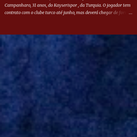
Campanharo, 31 anos, do Kayserispor , da Turquia. O jogador tem
contrato com o clube turco até junho, mas deverá chegar de forma
antecipada para a disputa da Libertadores. Campanharo foi
revelado pelo Juventude em 2011. Depois, passou por times como
Evian, da França, Hellas Verona, da Itália, e Ludogorets, da
Bulgária. O último clube brasileiro foi a Chapecoense, em 2020.
Desde então, está no Kayserispor. Caso a negociação seja
concretizada, o jogador chegará ao Beira-Rio para ser mais uma
opção de Mano Menezes no setor de meio-campo. Atualmente, na
Turquia, Gustavo Campanharo vem atuando como volante, mas
também pode ser utilizado mais avançado. Inter encaminha
contração de Campanharo de 31 anos