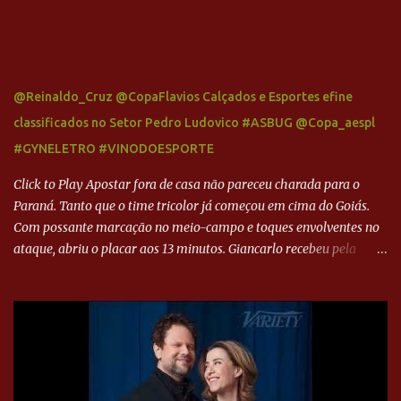
@Reinaldo_Cruz @CopaFlavios Calçados e Esportes efine
classificados no Setor Pedro Ludovico #ASBUG @Copa_aespl
#GYNELETRO #VINODOESPORTE
Click to Play Apostar fora de casa não pareceu charada para o
Paraná. Tanto que o time tricolor já começou em cima do Goiás.
Com possante marcação no meio-campo e toques envolventes no
ataque, abriu o placar aos 13 minutos. Giancarlo recebeu pela
direita, invadiu a área e bateu cruzado no canto, sem chance para
Harlei. Tal qual o boxeador que não dá chance ao adversário, o
Paraná ampliou a vantagem aos 21 minutos. Éverton Garroni
desviou cruzamento de cabeça e, mesmo de costas, incidiu o canto
direito de Harlei. O goleiro esmeraldino se esticou e até tocou na
bola, mas não o suficiente para desviar sua trajetória. O ataque do
Goiás era nulo, tanto que o Paraná seguiu em cima. Aos 32