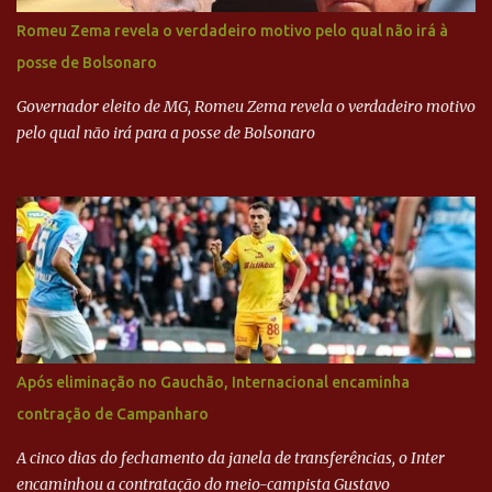
diretamente com o paulista. Depoimentos mostram como o
Romeu Zema revela o verdadeiro motivo pelo qual não irá à
dinheiro da Odebrecht bancou a campanha de Serra em 2010 Leia
posse de Bolsonaro
mais... A Lava Jato chega ao PSDB | VEJA.com
Governador eleito de MG, Romeu Zema revela o verdadeiro motivo
pelo qual não irá para a posse de Bolsonaro
Após eliminação no Gauchão, Internacional encaminha
contração de Campanharo
A cinco dias do fechamento da janela de transferências, o Inter
encaminhou a contratação do meio-campista Gustavo