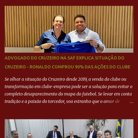
BARCELONA? Jornais internacional divulgam interesse do jogador.
Neymar Pai nega
ADVOGADO DO CRUZEIRO NA SAF EXPLICA SITUAÇÃO DO
CRUZEIRO - RONALDO COMPROU 90% DAS AÇÕES DO CLUBE
Se olhar a situação do Cruzeiro desde 2019, a venda do clube ou
transformação em clube-empresa pode ser a solução para evitar o
completo desaparecimento do mapa do futebol. Se levar em conta
tradição e a paixão do torcedor, soa estranho que o amor de
milhões agora seja mercantil. Segundo apuração da Itatiaia,
Fenômeno comprou 90% das ações por R$ 400 milhões. Aporte
feito imediatamente para pagamento de dívidas emergenciais e
investimentos no departamento de futebol. O projeto apresentado