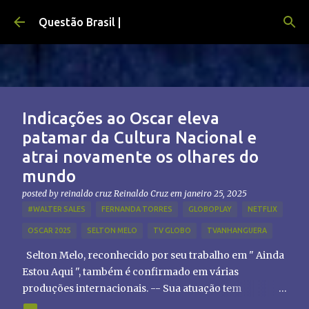
Pular para o conteúdo principal
Questão Brasil |
Indicações ao Oscar eleva
patamar da Cultura Nacional e
atrai novamente os olhares do
mundo
posted by reinaldo cruz
Reinaldo Cruz
em
janeiro 25, 2025
#WALTER SALES
FERNANDA TORRES
GLOBOPLAY
NETFLIX
OSCAR 2025
SELTON MELO
TV GLOBO
TVANHANGUERA
Selton Melo, reconhecido por seu trabalho em " Ainda
Estou Aqui ", também é confirmado em várias
produções internacionais. -- Sua atuação tem
chamado atenção de diretores e produtores fora do