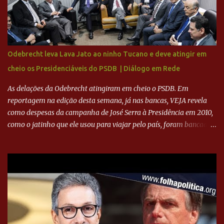
para a recuperação do Cruzeiro, o aporte financeiro inicial, com
Ronaldo sendo solidário à dívida de R$ 1 bilhão a partir de agora,
mais o peso que o ex-atacante tem no mundo do futebol, além de
sua história na Raposa, pesaram para que um dos mais icônicos
camisas 9 acertasse a compra do clube. Fonte: Itatiaia Fonte:
Odebrecht leva Lava Jato ao ninho Tucano e deve atingir em
ADVOGADO DO CRUZEIRO NA SAF EXPLICA SITUAÇÃO DO
cheio os Presidenciáveis do PSDB | Diálogo em Rede
CRUZEIRO - RONALDO COMPROU 90% DAS AÇÕES DO CLUBE
As delações da Odebrecht atingiram em cheio o PSDB. Em
reportagem na edição desta semana, já nas bancas, VEJA revela
como despesas da campanha de José Serra à Presidência em 2010,
como o jatinho que ele usou para viajar pelo país, foram bancadas
com dinheiro sujo da Odebrecht. Brasília - O presidente nacional
do PSDB, senador Aécio Neves, o ex-presidente da Fernando
Henrique Cardoso, e governadores tucanos em reunião na sede da
Executiva Nacional do PSDB (Valter Campanato/Agência Brasil) O
texto também põe fim a um mistério: três fontes confirmaram à
revista que o codinome “santo” que aparece em planilhas da
empreiteira refere-se ao governador de São Paulo, Geraldo
Alckmin (PSDB) — nenhum deles, no entanto, disse ter negociado