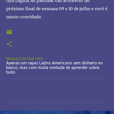
Gyn Digital As partidas vão acontecer no
próximo final de semana 09 e 10 de julho e você é
nosso convidado.
REINALDO DA SILVA CRUZ
Apenas um rapaz Latino Americano sem dinheiro no
banco, mas com muita vontade de aprender sobre
tudo.
C
o
m
e