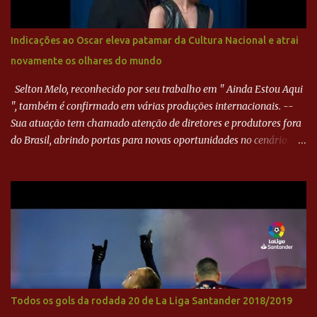
minutos, Jefferson cabeceou e Harlei fez grande defesa. Seis
minutos depois, Wellington encheu o pé e quase surpreendeu o
Indicações ao Oscar eleva patamar da Cultura Nacional e atrai
goleiro rival, que novamente defendeu. No fim, Jefferson teve
novamente os olhares do mundo
outra boa chance, mas parou no goleiro. Gol para matar espera...
Selton Melo, reconhecido por seu trabalho em " Ainda Estou Aqui
", também é confirmado em várias produções internacionais. --
Sua atuação tem chamado atenção de diretores e produtores fora
do Brasil, abrindo portas para novas oportunidades no cenário
internacional. -- Isso é um grande passo para a representação
brasileira no cinema global!
Todos os gols da rodada 20 de La Liga Santander 2018/2019