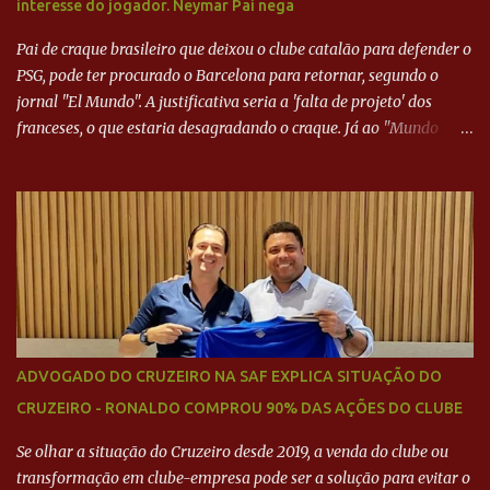
interesse do jogador. Neymar Pai nega
Pai de craque brasileiro que deixou o clube catalão para defender o
PSG, pode ter procurado o Barcelona para retornar, segundo o
jornal "El Mundo". A justificativa seria a 'falta de projeto' dos
franceses, o que estaria desagradando o craque. Já ao "Mundo
Deportivo", o empresário, Neymar Pai, negou NEYMAR NO
BARCELONA? Jornais internacional divulgam interesse do jogador.
Neymar Pai nega
ADVOGADO DO CRUZEIRO NA SAF EXPLICA SITUAÇÃO DO
CRUZEIRO - RONALDO COMPROU 90% DAS AÇÕES DO CLUBE
Se olhar a situação do Cruzeiro desde 2019, a venda do clube ou
transformação em clube-empresa pode ser a solução para evitar o