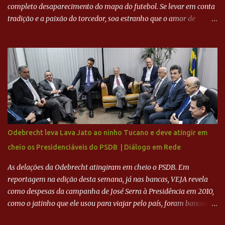
completo desaparecimento do mapa do futebol. Se levar em conta
tradição e a paixão do torcedor, soa estranho que o amor de
milhões agora seja mercantil. Segundo apuração da Itatiaia,
Fenômeno comprou 90% das ações por R$ 400 milhões. Aporte
feito imediatamente para pagamento de dívidas emergenciais e
investimentos no departamento de futebol. O projeto apresentado
para a recuperação do Cruzeiro, o aporte financeiro inicial, com
Ronaldo sendo solidário à dívida de R$ 1 bilhão a partir de agora,
mais o peso que o ex-atacante tem no mundo do futebol, além de
sua história na Raposa, pesaram para que um dos mais icônicos
camisas 9 acertasse a compra do clube. Fonte: Itatiaia Fonte:
Odebrecht leva Lava Jato ao ninho Tucano e deve atingir em
ADVOGADO DO CRUZEIRO NA SAF EXPLICA SITUAÇÃO DO
cheio os Presidenciáveis do PSDB | Diálogo em Rede
CRUZEIRO - RONALDO COMPROU 90% DAS AÇÕES DO CLUBE
As delações da Odebrecht atingiram em cheio o PSDB. Em
reportagem na edição desta semana, já nas bancas, VEJA revela
como despesas da campanha de José Serra à Presidência em 2010,
como o jatinho que ele usou para viajar pelo país, foram bancadas
com dinheiro sujo da Odebrecht. Brasília - O presidente nacional