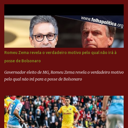
do PSDB, senador Aécio Neves, o ex-presidente da Fernando
Henrique Cardoso, e governadores tucanos em reunião na sede da
Executiva Nacional do PSDB (Valter Campanato/Agência Brasil) O
texto também põe fim a um mistério: três fontes confirmaram à
revista que o codinome “santo” que aparece em planilhas da
empreiteira refere-se ao governador de São Paulo, Geraldo
Alckmin (PSDB) — nenhum deles, no entanto, disse ter negociado
diretamente com o paulista. Depoimentos mostram como o
Romeu Zema revela o verdadeiro motivo pelo qual não irá à
dinheiro da Odebrecht bancou a campanha de Serra em 2010 Leia
posse de Bolsonaro
mais... A Lava Jato chega ao PSDB | VEJA.com
Governador eleito de MG, Romeu Zema revela o verdadeiro motivo
pelo qual não irá para a posse de Bolsonaro