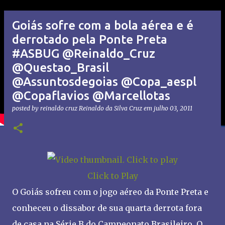
Goiás sofre com a bola aérea e é
derrotado pela Ponte Preta
#ASBUG @Reinaldo_Cruz
@Questao_Brasil
@Assuntosdegoias @Copa_aespl
@Copaflavios @Marcellotas
posted by reinaldo cruz
Reinaldo da Silva Cruz
em
julho 03, 2011
Click to Play
O Goiás sofreu com o jogo aéreo da Ponte Preta e
conheceu o dissabor de sua quarta derrota fora
de casa na Série B do Campeonato Brasileiro. O