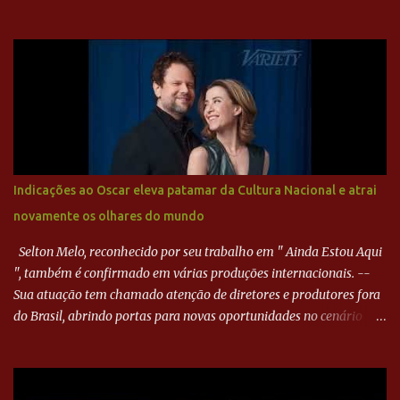
direita, invadiu a área e bateu cruzado no canto, sem chance para
Harlei. Tal qual o boxeador que não dá chance ao adversário, o
Paraná ampliou a vantagem aos 21 minutos. Éverton Garroni
desviou cruzamento de cabeça e, mesmo de costas, incidiu o canto
direito de Harlei. O goleiro esmeraldino se esticou e até tocou na
bola, mas não o suficiente para desviar sua trajetória. O ataque do
Goiás era nulo, tanto que o Paraná seguiu em cima. Aos 32
minutos, Jefferson cabeceou e Harlei fez grande defesa. Seis
minutos depois, Wellington encheu o pé e quase surpreendeu o
Indicações ao Oscar eleva patamar da Cultura Nacional e atrai
goleiro rival, que novamente defendeu. No fim, Jefferson teve
novamente os olhares do mundo
outra boa chance, mas parou no goleiro. Gol para matar espera...
Selton Melo, reconhecido por seu trabalho em " Ainda Estou Aqui
", também é confirmado em várias produções internacionais. --
Sua atuação tem chamado atenção de diretores e produtores fora
do Brasil, abrindo portas para novas oportunidades no cenário
internacional. -- Isso é um grande passo para a representação
brasileira no cinema global!