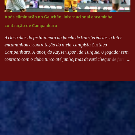
Após eliminação no Gauchão, Internacional encaminha
contração de Campanharo
A cinco dias do fechamento da janela de transferências, o Inter
encaminhou a contratação do meio-campista Gustavo
Campanharo, 31 anos, do Kayserispor , da Turquia. O jogador tem
contrato com o clube turco até junho, mas deverá chegar de forma
antecipada para a disputa da Libertadores. Campanharo foi
revelado pelo Juventude em 2011. Depois, passou por times como
Evian, da França, Hellas Verona, da Itália, e Ludogorets, da
Bulgária. O último clube brasileiro foi a Chapecoense, em 2020.
Desde então, está no Kayserispor. Caso a negociação seja
concretizada, o jogador chegará ao Beira-Rio para ser mais uma
opção de Mano Menezes no setor de meio-campo. Atualmente, na
Turquia, Gustavo Campanharo vem atuando como volante, mas
também pode ser utilizado mais avançado. Inter encaminha
contração de Campanharo de 31 anos