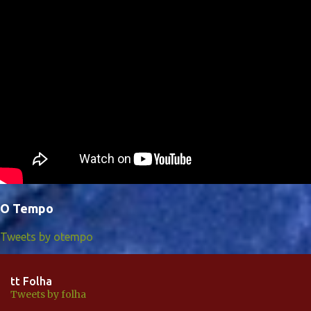
O Tempo
Tweets by otempo
tt Folha
Tweets by folha