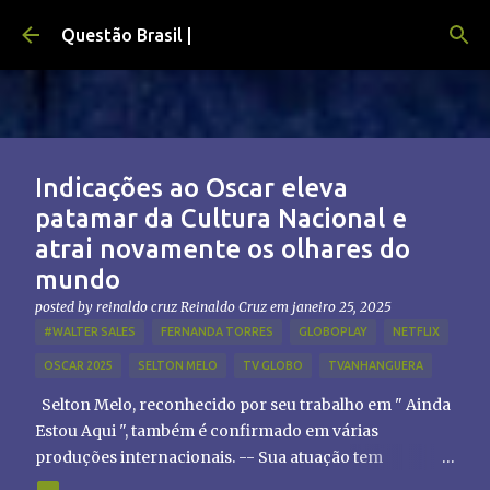
Pular para o conteúdo principal
Questão Brasil |
Indicações ao Oscar eleva
patamar da Cultura Nacional e
atrai novamente os olhares do
mundo
posted by reinaldo cruz
Reinaldo Cruz
em
janeiro 25, 2025
#WALTER SALES
FERNANDA TORRES
GLOBOPLAY
NETFLIX
OSCAR 2025
SELTON MELO
TV GLOBO
TVANHANGUERA
Selton Melo, reconhecido por seu trabalho em " Ainda
Estou Aqui ", também é confirmado em várias
produções internacionais. -- Sua atuação tem
chamado atenção de diretores e produtores fora do