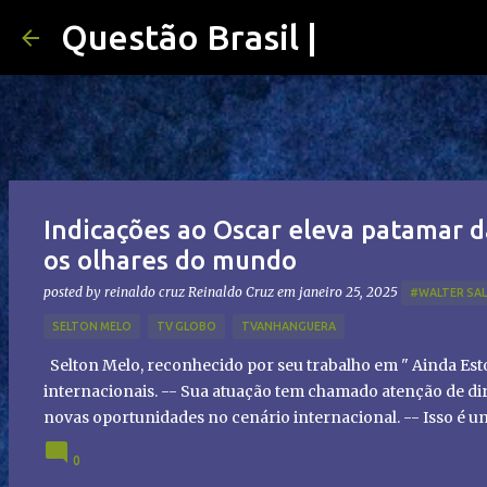
Questão Brasil |
Indicações ao Oscar eleva patamar d
os olhares do mundo
posted by reinaldo cruz
Reinaldo Cruz
em
janeiro 25, 2025
#WALTER SA
SELTON MELO
TV GLOBO
TVANHANGUERA
Selton Melo, reconhecido por seu trabalho em " Ainda Es
internacionais. -- Sua atuação tem chamado atenção de dir
novas oportunidades no cenário internacional. -- Isso é 
global!
0