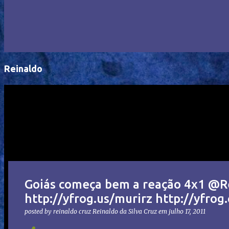
Reinaldo
Goiás começa bem a reação 4x1 @
http://yfrog.us/murirz http://yfro
posted by reinaldo cruz
Reinaldo da Silva Cruz
em
julho 17, 2011