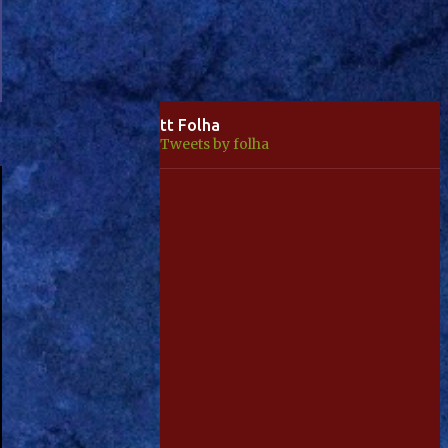
tt Folha
Tweets by folha