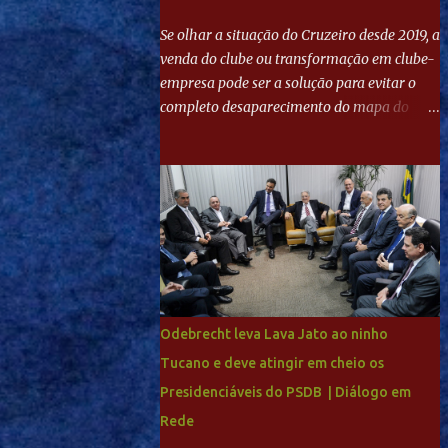
Se olhar a situação do Cruzeiro desde 2019, a
venda do clube ou transformação em clube-
empresa pode ser a solução para evitar o
completo desaparecimento do mapa do
futebol. Se levar em conta tradição e a
paixão do torcedor, soa estranho que o amor
de milhões agora seja mercantil. Segundo
apuração da Itatiaia, Fenômeno comprou
90% das ações por R$ 400 milhões. Aporte
feito imediatamente para pagamento de
dívidas emergenciais e investimentos no
departamento de futebol. O projeto
apresentado para a recuperação do
Odebrecht leva Lava Jato ao ninho
Cruzeiro, o aporte financeiro inicial, com
Tucano e deve atingir em cheio os
Ronaldo sendo solidário à dívida de R$ 1
Presidenciáveis do PSDB | Diálogo em
bilhão a partir de agora, mais o peso que o
ex-atacante tem no mundo do futebol, além
Rede
de sua história na Raposa, pesaram para