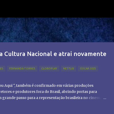
Pular para o conteúdo principal
a Cultura Nacional e atrai novamente
LES
FERNANDA TORRES
GLOBOPLAY
NETFLIX
OSCAR 2025
tou Aqui ", também é confirmado em várias produções
etores e produtores fora do Brasil, abrindo portas para
um grande passo para a representação brasileira no cinema