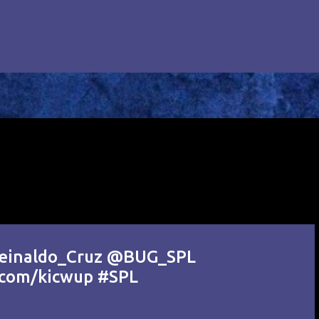
Reinaldo_Cruz @BUG_SPL
g.com/kicwup #SPL