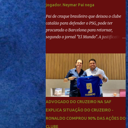
jogador. Neymar Pai nega
Pai de craque brasileiro que deixou o clube
catalão para defender o PSG, pode ter
procurado o Barcelona para retornar,
segundo o jornal "El Mundo". A justificativa
seria a 'falta de projeto' dos franceses, o que
estaria desagradando o craque. Já ao
"Mundo Deportivo", o empresário, Neymar
Pai, negou NEYMAR NO BARCELONA?
Jornais internacional divulgam interesse do
jogador. Neymar Pai nega
ADVOGADO DO CRUZEIRO NA SAF
EXPLICA SITUAÇÃO DO CRUZEIRO -
RONALDO COMPROU 90% DAS AÇÕES DO
CLUBE