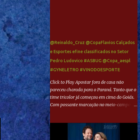
@Reinaldo_Cruz @CopaFlavios Calçados
e Esportes efine classificados no Setor
Pedro Ludovico #ASBUG @Copa_aespl
#GYNELETRO #VINODOESPORTE
Click to Play Apostar fora de casa não
pareceu charada para o Paraná. Tanto que o
time tricolor já começou em cima do Goiás.
Com possante marcação no meio-campo e
toques envolventes no ataque, abriu o placar
aos 13 minutos. Giancarlo recebeu pela
direita, invadiu a área e bateu cruzado no
canto, sem chance para Harlei. Tal qual o