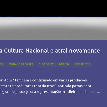
Pular para o conteúdo principal
a Cultura Nacional e atrai novamente
LES
FERNANDA TORRES
GLOBOPLAY
NETFLIX
OSCAR 2025
tou Aqui ", também é confirmado em várias produções
etores e produtores fora do Brasil, abrindo portas para
um grande passo para a representação brasileira no cinema