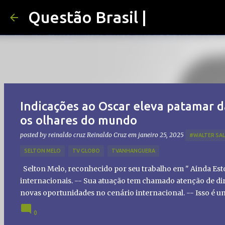
Questão Brasil |
Indicações ao Oscar eleva patamar d
os olhares do mundo
posted by reinaldo cruz
Reinaldo Cruz
em
janeiro 25, 2025
#WALTER SA
SELTON MELO
TV GLOBO
TVANHANGUERA
Selton Melo, reconhecido por seu trabalho em " Ainda Es
internacionais. -- Sua atuação tem chamado atenção de dir
novas oportunidades no cenário internacional. -- Isso é 
global!
0