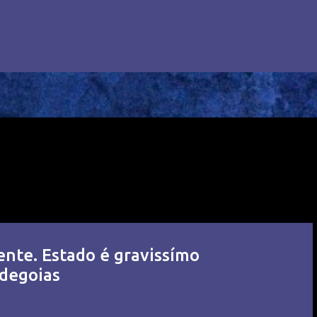
ente. Estado é gravissímo
degoias