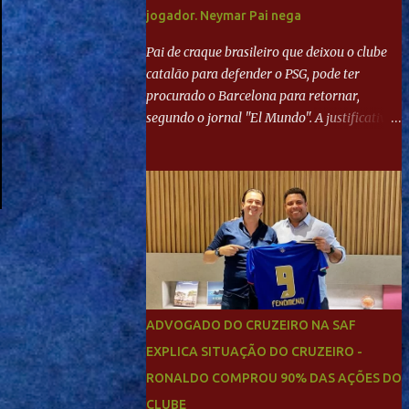
jogador. Neymar Pai nega
Pai de craque brasileiro que deixou o clube
catalão para defender o PSG, pode ter
procurado o Barcelona para retornar,
segundo o jornal "El Mundo". A justificativa
seria a 'falta de projeto' dos franceses, o que
estaria desagradando o craque. Já ao
"Mundo Deportivo", o empresário, Neymar
Pai, negou NEYMAR NO BARCELONA?
Jornais internacional divulgam interesse do
jogador. Neymar Pai nega
ADVOGADO DO CRUZEIRO NA SAF
EXPLICA SITUAÇÃO DO CRUZEIRO -
RONALDO COMPROU 90% DAS AÇÕES DO
CLUBE