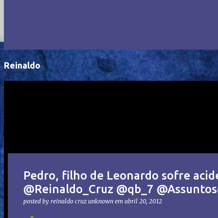
Reinaldo
Pedro, filho de Leonardo sofre acid
@Reinaldo_Cruz @qb_7 @Assuntos
posted by reinaldo cruz
unknown
em
abril 20, 2012