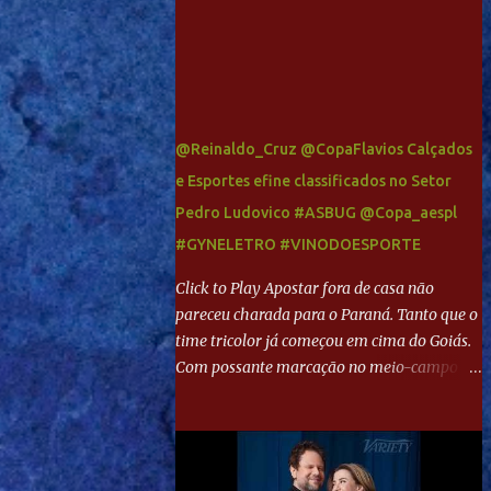
@Reinaldo_Cruz @CopaFlavios Calçados
e Esportes efine classificados no Setor
Pedro Ludovico #ASBUG @Copa_aespl
#GYNELETRO #VINODOESPORTE
Click to Play Apostar fora de casa não
pareceu charada para o Paraná. Tanto que o
time tricolor já começou em cima do Goiás.
Com possante marcação no meio-campo e
toques envolventes no ataque, abriu o placar
aos 13 minutos. Giancarlo recebeu pela
direita, invadiu a área e bateu cruzado no
canto, sem chance para Harlei. Tal qual o