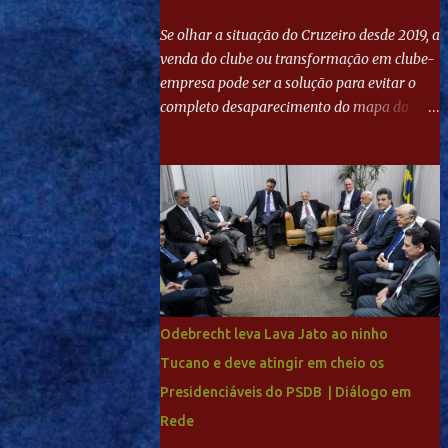
Se olhar a situação do Cruzeiro desde 2019, a
venda do clube ou transformação em clube-
empresa pode ser a solução para evitar o
completo desaparecimento do mapa do
futebol. Se levar em conta tradição e a
paixão do torcedor, soa estranho que o amor
de milhões agora seja mercantil. Segundo
apuração da Itatiaia, Fenômeno comprou
90% das ações por R$ 400 milhões. Aporte
feito imediatamente para pagamento de
dívidas emergenciais e investimentos no
departamento de futebol. O projeto
apresentado para a recuperação do
Odebrecht leva Lava Jato ao ninho
Cruzeiro, o aporte financeiro inicial, com
Tucano e deve atingir em cheio os
Ronaldo sendo solidário à dívida de R$ 1
Presidenciáveis do PSDB | Diálogo em
bilhão a partir de agora, mais o peso que o
ex-atacante tem no mundo do futebol, além
Rede
de sua história na Raposa, pesaram para