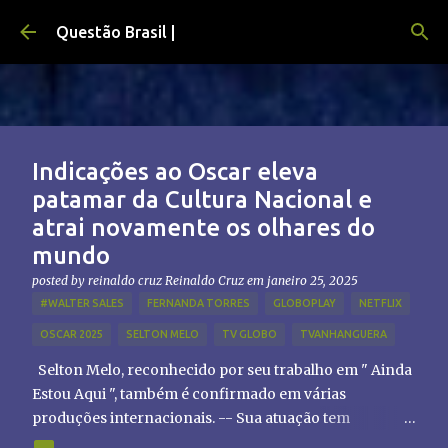
Pular para o conteúdo principal
Questão Brasil |
Indicações ao Oscar eleva
patamar da Cultura Nacional e
atrai novamente os olhares do
mundo
posted by reinaldo cruz
Reinaldo Cruz
em
janeiro 25, 2025
#WALTER SALES
FERNANDA TORRES
GLOBOPLAY
NETFLIX
OSCAR 2025
SELTON MELO
TV GLOBO
TVANHANGUERA
Selton Melo, reconhecido por seu trabalho em " Ainda
Estou Aqui ", também é confirmado em várias
produções internacionais. -- Sua atuação tem
chamado atenção de diretores e produtores fora do