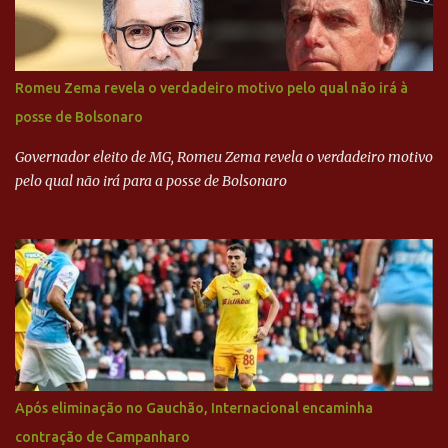
revista que o codinome “santo” que aparece em planilhas da
empreiteira refere-se ao governador de São Paulo, Geraldo
Alckmin (PSDB) — nenhum deles, no entanto, disse ter negociado
diretamente com o paulista. Depoimentos mostram como o
Romeu Zema revela o verdadeiro motivo pelo qual não irá à
dinheiro da Odebrecht bancou a campanha de Serra em 2010 Leia
posse de Bolsonaro
mais... A Lava Jato chega ao PSDB | VEJA.com
Governador eleito de MG, Romeu Zema revela o verdadeiro motivo
pelo qual não irá para a posse de Bolsonaro
Após eliminação no Gauchão, Internacional encaminha
contração de Campanharo