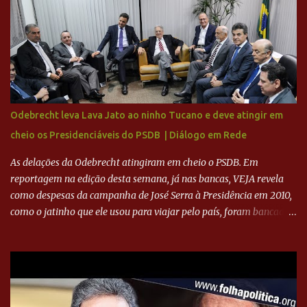
feito imediatamente para pagamento de dívidas emergenciais e
investimentos no departamento de futebol. O projeto apresentado
para a recuperação do Cruzeiro, o aporte financeiro inicial, com
Ronaldo sendo solidário à dívida de R$ 1 bilhão a partir de agora,
mais o peso que o ex-atacante tem no mundo do futebol, além de
sua história na Raposa, pesaram para que um dos mais icônicos
camisas 9 acertasse a compra do clube. Fonte: Itatiaia Fonte:
Odebrecht leva Lava Jato ao ninho Tucano e deve atingir em
ADVOGADO DO CRUZEIRO NA SAF EXPLICA SITUAÇÃO DO
cheio os Presidenciáveis do PSDB | Diálogo em Rede
CRUZEIRO - RONALDO COMPROU 90% DAS AÇÕES DO CLUBE
As delações da Odebrecht atingiram em cheio o PSDB. Em
reportagem na edição desta semana, já nas bancas, VEJA revela
como despesas da campanha de José Serra à Presidência em 2010,
como o jatinho que ele usou para viajar pelo país, foram bancadas
com dinheiro sujo da Odebrecht. Brasília - O presidente nacional
do PSDB, senador Aécio Neves, o ex-presidente da Fernando
Henrique Cardoso, e governadores tucanos em reunião na sede da
Executiva Nacional do PSDB (Valter Campanato/Agência Brasil) O
texto também põe fim a um mistério: três fontes confirmaram à