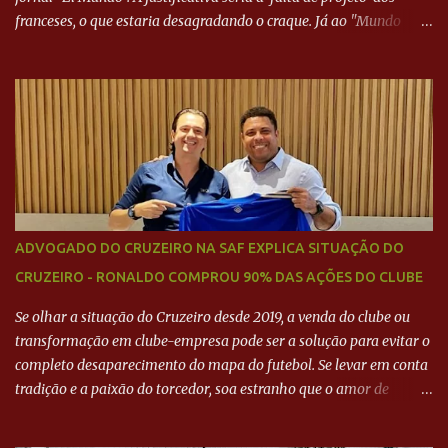
franceses, o que estaria desagradando o craque. Já ao "Mundo
Deportivo", o empresário, Neymar Pai, negou NEYMAR NO
BARCELONA? Jornais internacional divulgam interesse do jogador.
Neymar Pai nega
ADVOGADO DO CRUZEIRO NA SAF EXPLICA SITUAÇÃO DO
CRUZEIRO - RONALDO COMPROU 90% DAS AÇÕES DO CLUBE
Se olhar a situação do Cruzeiro desde 2019, a venda do clube ou
transformação em clube-empresa pode ser a solução para evitar o
completo desaparecimento do mapa do futebol. Se levar em conta
tradição e a paixão do torcedor, soa estranho que o amor de
milhões agora seja mercantil. Segundo apuração da Itatiaia,
Fenômeno comprou 90% das ações por R$ 400 milhões. Aporte