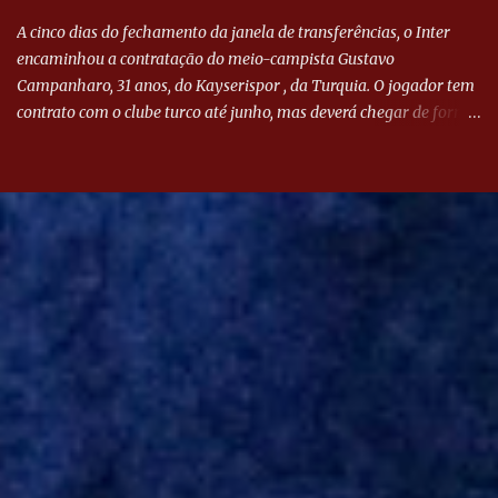
A cinco dias do fechamento da janela de transferências, o Inter
encaminhou a contratação do meio-campista Gustavo
Campanharo, 31 anos, do Kayserispor , da Turquia. O jogador tem
contrato com o clube turco até junho, mas deverá chegar de forma
antecipada para a disputa da Libertadores. Campanharo foi
revelado pelo Juventude em 2011. Depois, passou por times como
Evian, da França, Hellas Verona, da Itália, e Ludogorets, da
Bulgária. O último clube brasileiro foi a Chapecoense, em 2020.
Desde então, está no Kayserispor. Caso a negociação seja
concretizada, o jogador chegará ao Beira-Rio para ser mais uma
opção de Mano Menezes no setor de meio-campo. Atualmente, na
Turquia, Gustavo Campanharo vem atuando como volante, mas
também pode ser utilizado mais avançado. Inter encaminha
contração de Campanharo de 31 anos