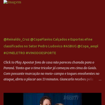
@Reinaldo_Cruz @CopaFlavios Calçados e Esportes efine
classificados no Setor Pedro Ludovico #ASBUG @Copa_aespl
#GYNELETRO #VINODOESPORTE
Click to Play Apostar fora de casa não pareceu charada para o
Paraná. Tanto que o time tricolor já começou em cima do Goiás.
Com possante marcação no meio-campo e toques envolventes no
ataque, abriu o placar aos 13 minutos. Giancarlo recebeu pela
direita, invadiu a área e bateu cruzado no canto, sem chance para
Harlei. Tal qual o boxeador que não dá chance ao adversário, o
Paraná ampliou a vantagem aos 21 minutos. Éverton Garroni
desviou cruzamento de cabeça e, mesmo de costas, incidiu o canto