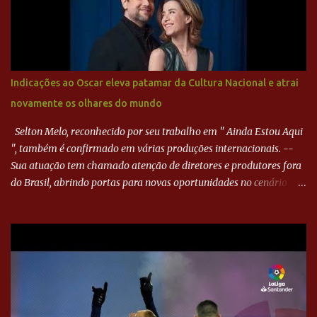
direito de Harlei. O goleiro esmeraldino se esticou e até tocou na
bola, mas não o suficiente para desviar sua trajetória. O ataque do
Goiás era nulo, tanto que o Paraná seguiu em cima. Aos 32
minutos, Jefferson cabeceou e Harlei fez grande defesa. Seis
minutos depois, Wellington encheu o pé e quase surpreendeu o
Indicações ao Oscar eleva patamar da Cultura Nacional e atrai
goleiro rival, que novamente defendeu. No fim, Jefferson teve
novamente os olhares do mundo
outra boa chance, mas parou no goleiro. Gol para matar espera...
Selton Melo, reconhecido por seu trabalho em " Ainda Estou Aqui
", também é confirmado em várias produções internacionais. --
Sua atuação tem chamado atenção de diretores e produtores fora
do Brasil, abrindo portas para novas oportunidades no cenário
internacional. -- Isso é um grande passo para a representação
brasileira no cinema global!