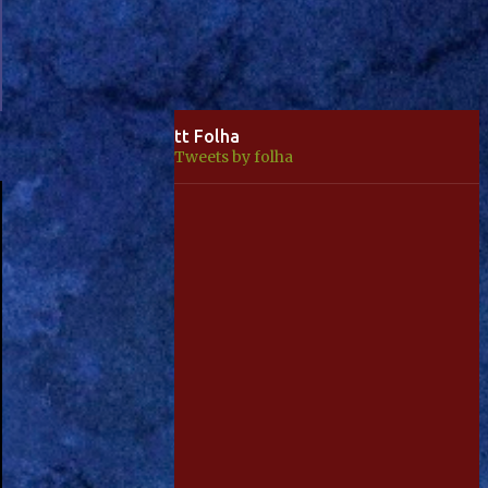
tt Folha
Tweets by folha