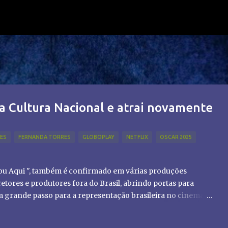
Pular para o conteúdo principal
a Cultura Nacional e atrai novamente
LES
FERNANDA TORRES
GLOBOPLAY
NETFLIX
OSCAR 2025
tou Aqui ", também é confirmado em várias produções
etores e produtores fora do Brasil, abrindo portas para
um grande passo para a representação brasileira no cinema