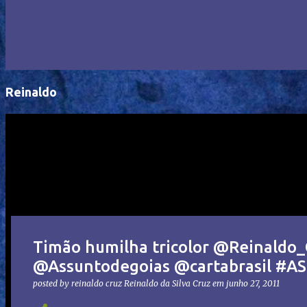
Reinaldo
Timão humilha tricolor @Reinaldo
@Assuntodegoias @cartabrasil #A
posted by reinaldo cruz
Reinaldo da Silva Cruz
em
junho 27, 2011