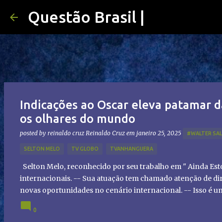
Questão Brasil |
Indicações ao Oscar eleva patamar d
os olhares do mundo
posted by reinaldo cruz
Reinaldo Cruz
em
janeiro 25, 2025
#WALTER SA
SELTON MELO
TV GLOBO
TVANHANGUERA
Selton Melo, reconhecido por seu trabalho em " Ainda Es
internacionais. -- Sua atuação tem chamado atenção de dir
novas oportunidades no cenário internacional. -- Isso é 
global!
0