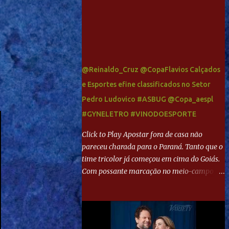
@Reinaldo_Cruz @CopaFlavios Calçados
e Esportes efine classificados no Setor
Pedro Ludovico #ASBUG @Copa_aespl
#GYNELETRO #VINODOESPORTE
Click to Play Apostar fora de casa não
pareceu charada para o Paraná. Tanto que o
time tricolor já começou em cima do Goiás.
Com possante marcação no meio-campo e
toques envolventes no ataque, abriu o placar
aos 13 minutos. Giancarlo recebeu pela
direita, invadiu a área e bateu cruzado no
canto, sem chance para Harlei. Tal qual o