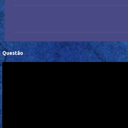
C
o
m
e
n
Questão
t
á
r
i
o
s