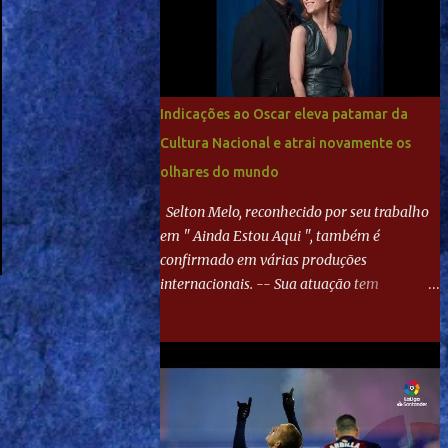
boxeador que não dá chance ao adversário,
o Paraná ampliou a vantagem aos 21
minutos. Éverton Garroni desviou
cruzamento de cabeça e, mesmo de costas,
incidiu o canto direito de Harlei. O goleiro
Indicações ao Oscar eleva patamar da
esmeraldino se esticou e até tocou na bola,
Cultura Nacional e atrai novamente os
mas não o suficiente para desviar sua
olhares do mundo
trajetória. O ataque do Goiás era nulo, tanto
que o Paraná seguiu em cima. Aos 32
Selton Melo, reconhecido por seu trabalho
minutos, Jefferson cabeceou e Harlei fez
em " Ainda Estou Aqui ", também é
grande defesa. Seis minutos depois,
confirmado em várias produções
Wellington encheu o pé e quase surpreendeu
internacionais. -- Sua atuação tem
o goleiro rival, que novamente defendeu. No
chamado atenção de diretores e produtores
fim, Jefferson teve outra boa chance, mas
fora do Brasil, abrindo portas para novas
parou no goleiro. Gol para matar espera...
oportunidades no cenário internacional. --
Isso é um grande passo para a
representação brasileira no cinema global!