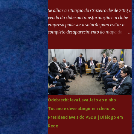
Se olhar a situação do Cruzeiro desde 2019, a
venda do clube ou transformação em clube-
empresa pode ser a solução para evitar o
completo desaparecimento do mapa do
futebol. Se levar em conta tradição e a
paixão do torcedor, soa estranho que o amor
de milhões agora seja mercantil. Segundo
apuração da Itatiaia, Fenômeno comprou
90% das ações por R$ 400 milhões. Aporte
feito imediatamente para pagamento de
dívidas emergenciais e investimentos no
departamento de futebol. O projeto
apresentado para a recuperação do
Odebrecht leva Lava Jato ao ninho
Cruzeiro, o aporte financeiro inicial, com
Tucano e deve atingir em cheio os
Ronaldo sendo solidário à dívida de R$ 1
Presidenciáveis do PSDB | Diálogo em
bilhão a partir de agora, mais o peso que o
ex-atacante tem no mundo do futebol, além
Rede
de sua história na Raposa, pesaram para