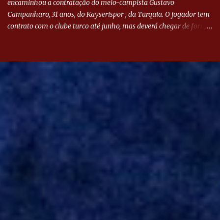
encaminhou a contratação do meio-campista Gustavo
Campanharo, 31 anos, do Kayserispor , da Turquia. O jogador tem
contrato com o clube turco até junho, mas deverá chegar de forma
antecipada para a disputa da Libertadores. Campanharo foi
revelado pelo Juventude em 2011. Depois, passou por times como
Evian, da França, Hellas Verona, da Itália, e Ludogorets, da
Bulgária. O último clube brasileiro foi a Chapecoense, em 2020.
Desde então, está no Kayserispor. Caso a negociação seja
concretizada, o jogador chegará ao Beira-Rio para ser mais uma
opção de Mano Menezes no setor de meio-campo. Atualmente, na
Turquia, Gustavo Campanharo vem atuando como volante, mas
também pode ser utilizado mais avançado. Inter encaminha
contração de Campanharo de 31 anos