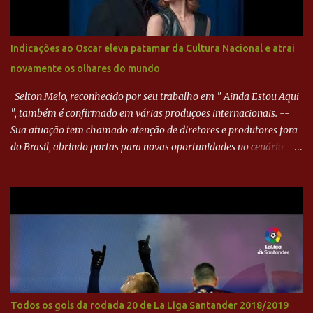
Goiás era nulo, tanto que o Paraná seguiu em cima. Aos 32
minutos, Jefferson cabeceou e Harlei fez grande defesa. Seis
minutos depois, Wellington encheu o pé e quase surpreendeu o
Indicações ao Oscar eleva patamar da Cultura Nacional e atrai
goleiro rival, que novamente defendeu. No fim, Jefferson teve
novamente os olhares do mundo
outra boa chance, mas parou no goleiro. Gol para matar espera...
Selton Melo, reconhecido por seu trabalho em " Ainda Estou Aqui
", também é confirmado em várias produções internacionais. --
Sua atuação tem chamado atenção de diretores e produtores fora
do Brasil, abrindo portas para novas oportunidades no cenário
internacional. -- Isso é um grande passo para a representação
brasileira no cinema global!
Todos os gols da rodada 20 de La Liga Santander 2018/2019