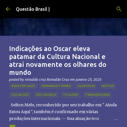
Pular para o conteúdo principal
Questão Brasil |
Indicações ao Oscar eleva
patamar da Cultura Nacional e
atrai novamente os olhares do
mundo
posted by reinaldo cruz
Reinaldo Cruz
em
janeiro 25, 2025
#WALTER SALES
FERNANDA TORRES
GLOBOPLAY
NETFLIX
OSCAR 2025
SELTON MELO
TV GLOBO
TVANHANGUERA
Selton Melo, reconhecido por seu trabalho em " Ainda
Estou Aqui ", também é confirmado em várias
produções internacionais. -- Sua atuação tem
chamado atenção de diretores e produtores fora do