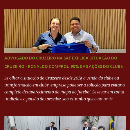
BARCELONA? Jornais internacional divulgam interesse do jogador.
Neymar Pai nega
ADVOGADO DO CRUZEIRO NA SAF EXPLICA SITUAÇÃO DO
CRUZEIRO - RONALDO COMPROU 90% DAS AÇÕES DO CLUBE
Se olhar a situação do Cruzeiro desde 2019, a venda do clube ou
transformação em clube-empresa pode ser a solução para evitar o
completo desaparecimento do mapa do futebol. Se levar em conta
tradição e a paixão do torcedor, soa estranho que o amor de
milhões agora seja mercantil. Segundo apuração da Itatiaia,
Fenômeno comprou 90% das ações por R$ 400 milhões. Aporte
feito imediatamente para pagamento de dívidas emergenciais e
investimentos no departamento de futebol. O projeto apresentado