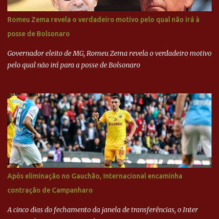
Alckmin (PSDB) — nenhum deles, no entanto, disse ter negociado
diretamente com o paulista. Depoimentos mostram como o
Romeu Zema revela o verdadeiro motivo pelo qual não irá à
dinheiro da Odebrecht bancou a campanha de Serra em 2010 Leia
posse de Bolsonaro
mais... A Lava Jato chega ao PSDB | VEJA.com
Governador eleito de MG, Romeu Zema revela o verdadeiro motivo
pelo qual não irá para a posse de Bolsonaro
Após eliminação no Gauchão, Internacional encaminha
contração de Campanharo
A cinco dias do fechamento da janela de transferências, o Inter