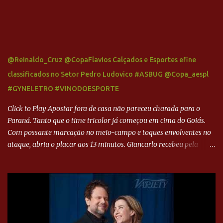
@Reinaldo_Cruz @CopaFlavios Calçados e Esportes efine
classificados no Setor Pedro Ludovico #ASBUG @Copa_aespl
#GYNELETRO #VINODOESPORTE
Click to Play Apostar fora de casa não pareceu charada para o
Paraná. Tanto que o time tricolor já começou em cima do Goiás.
Com possante marcação no meio-campo e toques envolventes no
ataque, abriu o placar aos 13 minutos. Giancarlo recebeu pela
direita, invadiu a área e bateu cruzado no canto, sem chance para
Harlei. Tal qual o boxeador que não dá chance ao adversário, o
Paraná ampliou a vantagem aos 21 minutos. Éverton Garroni
desviou cruzamento de cabeça e, mesmo de costas, incidiu o canto
direito de Harlei. O goleiro esmeraldino se esticou e até tocou na
bola, mas não o suficiente para desviar sua trajetória. O ataque do