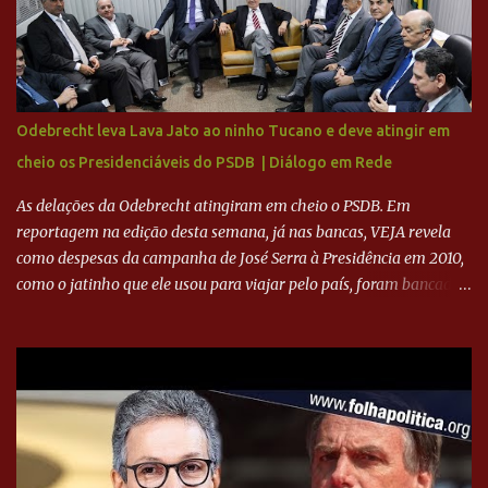
para a recuperação do Cruzeiro, o aporte financeiro inicial, com
Ronaldo sendo solidário à dívida de R$ 1 bilhão a partir de agora,
mais o peso que o ex-atacante tem no mundo do futebol, além de
sua história na Raposa, pesaram para que um dos mais icônicos
camisas 9 acertasse a compra do clube. Fonte: Itatiaia Fonte:
Odebrecht leva Lava Jato ao ninho Tucano e deve atingir em
ADVOGADO DO CRUZEIRO NA SAF EXPLICA SITUAÇÃO DO
cheio os Presidenciáveis do PSDB | Diálogo em Rede
CRUZEIRO - RONALDO COMPROU 90% DAS AÇÕES DO CLUBE
As delações da Odebrecht atingiram em cheio o PSDB. Em
reportagem na edição desta semana, já nas bancas, VEJA revela
como despesas da campanha de José Serra à Presidência em 2010,
como o jatinho que ele usou para viajar pelo país, foram bancadas
com dinheiro sujo da Odebrecht. Brasília - O presidente nacional
do PSDB, senador Aécio Neves, o ex-presidente da Fernando
Henrique Cardoso, e governadores tucanos em reunião na sede da
Executiva Nacional do PSDB (Valter Campanato/Agência Brasil) O
texto também põe fim a um mistério: três fontes confirmaram à
revista que o codinome “santo” que aparece em planilhas da
empreiteira refere-se ao governador de São Paulo, Geraldo