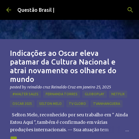
Pular para o conteúdo principal
Questão Brasil |
Indicações ao Oscar eleva
patamar da Cultura Nacional e
atrai novamente os olhares do
mundo
posted by reinaldo cruz
Reinaldo Cruz
em
janeiro 25, 2025
#WALTER SALES
FERNANDA TORRES
GLOBOPLAY
NETFLIX
OSCAR 2025
SELTON MELO
TV GLOBO
TVANHANGUERA
Selton Melo, reconhecido por seu trabalho em " Ainda
Estou Aqui ", também é confirmado em várias
produções internacionais. -- Sua atuação tem
chamado atenção de diretores e produtores fora do