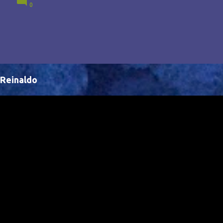
0
Brasil, abrindo portas para novas oportunidades no
cenário internacional. -- Isso é um grande passo para
a representação brasileira no cinema global!
Reinaldo