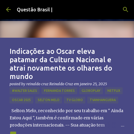
Pular para o conteúdo principal
Questão Brasil |
Indicações ao Oscar eleva
patamar da Cultura Nacional e
atrai novamente os olhares do
mundo
posted by reinaldo cruz
Reinaldo Cruz
em
janeiro 25, 2025
#WALTER SALES
FERNANDA TORRES
GLOBOPLAY
NETFLIX
OSCAR 2025
SELTON MELO
TV GLOBO
TVANHANGUERA
Selton Melo, reconhecido por seu trabalho em " Ainda
Estou Aqui ", também é confirmado em várias
produções internacionais. -- Sua atuação tem
chamado atenção de diretores e produtores fora do