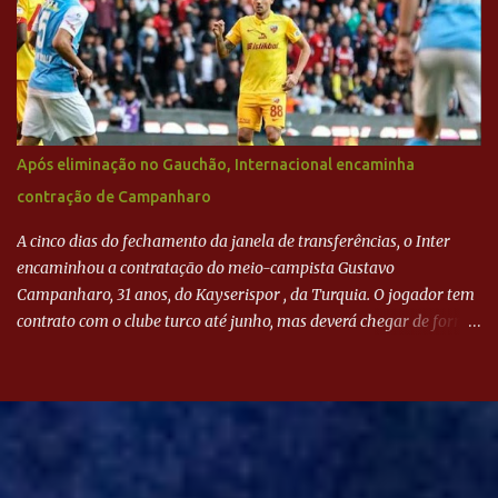
Após eliminação no Gauchão, Internacional encaminha
contração de Campanharo
A cinco dias do fechamento da janela de transferências, o Inter
encaminhou a contratação do meio-campista Gustavo
Campanharo, 31 anos, do Kayserispor , da Turquia. O jogador tem
contrato com o clube turco até junho, mas deverá chegar de forma
antecipada para a disputa da Libertadores. Campanharo foi
revelado pelo Juventude em 2011. Depois, passou por times como
Evian, da França, Hellas Verona, da Itália, e Ludogorets, da
Bulgária. O último clube brasileiro foi a Chapecoense, em 2020.
Desde então, está no Kayserispor. Caso a negociação seja
concretizada, o jogador chegará ao Beira-Rio para ser mais uma