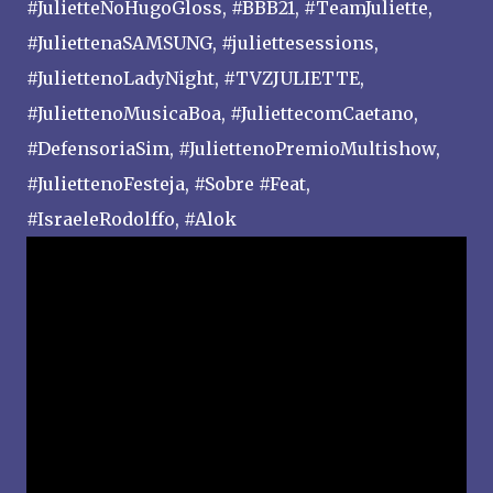
#JulietteNoHugoGloss, #BBB21, #TeamJuliette,
#JuliettenaSAMSUNG, #juliettesessions,
#JuliettenoLadyNight, #TVZJULIETTE,
#JuliettenoMusicaBoa, #JuliettecomCaetano,
#DefensoriaSim, #JuliettenoPremioMultishow,
#JuliettenoFesteja, #Sobre #Feat,
#IsraeleRodolffo, #Alok