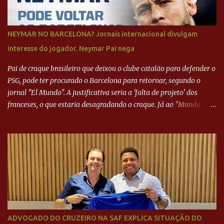
NEYMAR NO BARCELONA? Jornais internacional divulgam
interesse do jogador. Neymar Pai nega
Pai de craque brasileiro que deixou o clube catalão para defender o
PSG, pode ter procurado o Barcelona para retornar, segundo o
jornal "El Mundo". A justificativa seria a 'falta de projeto' dos
franceses, o que estaria desagradando o craque. Já ao "Mundo
Deportivo", o empresário, Neymar Pai, negou NEYMAR NO
BARCELONA? Jornais internacional divulgam interesse do jogador.
Neymar Pai nega
ADVOGADO DO CRUZEIRO NA SAF EXPLICA SITUAÇÃO DO