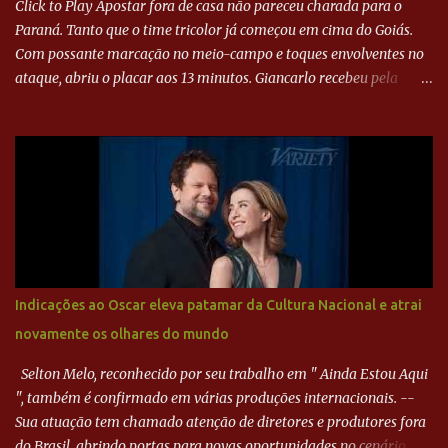
Click to Play Apostar fora de casa não pareceu charada para o
Paraná. Tanto que o time tricolor já começou em cima do Goiás.
Com possante marcação no meio-campo e toques envolventes no
ataque, abriu o placar aos 13 minutos. Giancarlo recebeu pela
direita, invadiu a área e bateu cruzado no canto, sem chance para
Harlei. Tal qual o boxeador que não dá chance ao adversário, o
Paraná ampliou a vantagem aos 21 minutos. Éverton Garroni
desviou cruzamento de cabeça e, mesmo de costas, incidiu o canto
direito de Harlei. O goleiro esmeraldino se esticou e até tocou na
bola, mas não o suficiente para desviar sua trajetória. O ataque do
Goiás era nulo, tanto que o Paraná seguiu em cima. Aos 32
minutos, Jefferson cabeceou e Harlei fez grande defesa. Seis
minutos depois, Wellington encheu o pé e quase surpreendeu o
Indicações ao Oscar eleva patamar da Cultura Nacional e atrai
goleiro rival, que novamente defendeu. No fim, Jefferson teve
novamente os olhares do mundo
outra boa chance, mas parou no goleiro. Gol para matar espera...
Selton Melo, reconhecido por seu trabalho em " Ainda Estou Aqui
", também é confirmado em várias produções internacionais. --
Sua atuação tem chamado atenção de diretores e produtores fora
do Brasil, abrindo portas para novas oportunidades no cenário