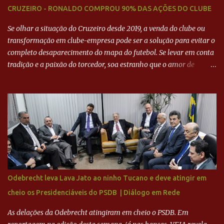
CRUZEIRO - RONALDO COMPROU 90% DAS AÇÕES DO CLUBE
Se olhar a situação do Cruzeiro desde 2019, a venda do clube ou
transformação em clube-empresa pode ser a solução para evitar o
completo desaparecimento do mapa do futebol. Se levar em conta
tradição e a paixão do torcedor, soa estranho que o amor de
milhões agora seja mercantil. Segundo apuração da Itatiaia,
Fenômeno comprou 90% das ações por R$ 400 milhões. Aporte
feito imediatamente para pagamento de dívidas emergenciais e
investimentos no departamento de futebol. O projeto apresentado
para a recuperação do Cruzeiro, o aporte financeiro inicial, com
Ronaldo sendo solidário à dívida de R$ 1 bilhão a partir de agora,
mais o peso que o ex-atacante tem no mundo do futebol, além de
sua história na Raposa, pesaram para que um dos mais icônicos
camisas 9 acertasse a compra do clube. Fonte: Itatiaia Fonte:
Odebrecht leva Lava Jato ao ninho Tucano e deve atingir em
ADVOGADO DO CRUZEIRO NA SAF EXPLICA SITUAÇÃO DO
cheio os Presidenciáveis do PSDB | Diálogo em Rede
CRUZEIRO - RONALDO COMPROU 90% DAS AÇÕES DO CLUBE
As delações da Odebrecht atingiram em cheio o PSDB. Em