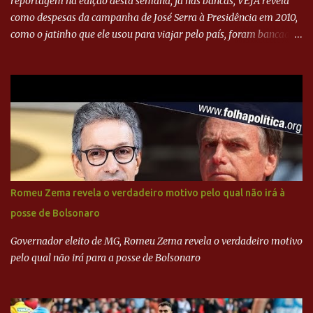
reportagem na edição desta semana, já nas bancas, VEJA revela
como despesas da campanha de José Serra à Presidência em 2010,
como o jatinho que ele usou para viajar pelo país, foram bancadas
com dinheiro sujo da Odebrecht. Brasília - O presidente nacional
do PSDB, senador Aécio Neves, o ex-presidente da Fernando
Henrique Cardoso, e governadores tucanos em reunião na sede da
Executiva Nacional do PSDB (Valter Campanato/Agência Brasil) O
texto também põe fim a um mistério: três fontes confirmaram à
revista que o codinome “santo” que aparece em planilhas da
empreiteira refere-se ao governador de São Paulo, Geraldo
Alckmin (PSDB) — nenhum deles, no entanto, disse ter negociado
diretamente com o paulista. Depoimentos mostram como o
Romeu Zema revela o verdadeiro motivo pelo qual não irá à
dinheiro da Odebrecht bancou a campanha de Serra em 2010 Leia
posse de Bolsonaro
mais... A Lava Jato chega ao PSDB | VEJA.com
Governador eleito de MG, Romeu Zema revela o verdadeiro motivo
pelo qual não irá para a posse de Bolsonaro