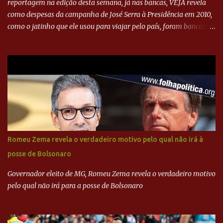
reportagem na edição desta semana, já nas bancas, VEJA revela
como despesas da campanha de José Serra à Presidência em 2010,
como o jatinho que ele usou para viajar pelo país, foram bancadas
com dinheiro sujo da Odebrecht. Brasília - O presidente nacional
do PSDB, senador Aécio Neves, o ex-presidente da Fernando
Henrique Cardoso, e governadores tucanos em reunião na sede da
Executiva Nacional do PSDB (Valter Campanato/Agência Brasil) O
texto também põe fim a um mistério: três fontes confirmaram à
revista que o codinome “santo” que aparece em planilhas da
empreiteira refere-se ao governador de São Paulo, Geraldo
Alckmin (PSDB) — nenhum deles, no entanto, disse ter negociado
diretamente com o paulista. Depoimentos mostram como o
Romeu Zema revela o verdadeiro motivo pelo qual não irá à
dinheiro da Odebrecht bancou a campanha de Serra em 2010 Leia
posse de Bolsonaro
mais... A Lava Jato chega ao PSDB | VEJA.com
Governador eleito de MG, Romeu Zema revela o verdadeiro motivo
pelo qual não irá para a posse de Bolsonaro