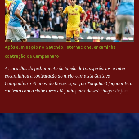
Após eliminação no Gauchão, Internacional encaminha
contração de Campanharo
A cinco dias do fechamento da janela de transferências, o Inter
encaminhou a contratação do meio-campista Gustavo
Campanharo, 31 anos, do Kayserispor , da Turquia. O jogador tem
contrato com o clube turco até junho, mas deverá chegar de forma
antecipada para a disputa da Libertadores. Campanharo foi
revelado pelo Juventude em 2011. Depois, passou por times como
Evian, da França, Hellas Verona, da Itália, e Ludogorets, da
Bulgária. O último clube brasileiro foi a Chapecoense, em 2020.
Desde então, está no Kayserispor. Caso a negociação seja
concretizada, o jogador chegará ao Beira-Rio para ser mais uma