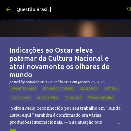
Pular para o conteúdo principal
Questão Brasil |
Indicações ao Oscar eleva
patamar da Cultura Nacional e
atrai novamente os olhares do
mundo
posted by reinaldo cruz
Reinaldo Cruz
em
janeiro 25, 2025
#WALTER SALES
FERNANDA TORRES
GLOBOPLAY
NETFLIX
OSCAR 2025
SELTON MELO
TV GLOBO
TVANHANGUERA
Selton Melo, reconhecido por seu trabalho em " Ainda
Estou Aqui ", também é confirmado em várias
produções internacionais. -- Sua atuação tem
chamado atenção de diretores e produtores fora do