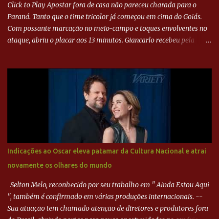
Click to Play Apostar fora de casa não pareceu charada para o
Paraná. Tanto que o time tricolor já começou em cima do Goiás.
Com possante marcação no meio-campo e toques envolventes no
ataque, abriu o placar aos 13 minutos. Giancarlo recebeu pela
direita, invadiu a área e bateu cruzado no canto, sem chance para
Harlei. Tal qual o boxeador que não dá chance ao adversário, o
Paraná ampliou a vantagem aos 21 minutos. Éverton Garroni
desviou cruzamento de cabeça e, mesmo de costas, incidiu o canto
direito de Harlei. O goleiro esmeraldino se esticou e até tocou na
bola, mas não o suficiente para desviar sua trajetória. O ataque do
Goiás era nulo, tanto que o Paraná seguiu em cima. Aos 32
minutos, Jefferson cabeceou e Harlei fez grande defesa. Seis
minutos depois, Wellington encheu o pé e quase surpreendeu o
Indicações ao Oscar eleva patamar da Cultura Nacional e atrai
goleiro rival, que novamente defendeu. No fim, Jefferson teve
novamente os olhares do mundo
outra boa chance, mas parou no goleiro. Gol para matar espera...
Selton Melo, reconhecido por seu trabalho em " Ainda Estou Aqui
", também é confirmado em várias produções internacionais. --
Sua atuação tem chamado atenção de diretores e produtores fora