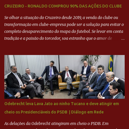
CRUZEIRO - RONALDO COMPROU 90% DAS AÇÕES DO CLUBE
Se olhar a situação do Cruzeiro desde 2019, a venda do clube ou
transformação em clube-empresa pode ser a solução para evitar o
completo desaparecimento do mapa do futebol. Se levar em conta
tradição e a paixão do torcedor, soa estranho que o amor de
milhões agora seja mercantil. Segundo apuração da Itatiaia,
Fenômeno comprou 90% das ações por R$ 400 milhões. Aporte
feito imediatamente para pagamento de dívidas emergenciais e
investimentos no departamento de futebol. O projeto apresentado
para a recuperação do Cruzeiro, o aporte financeiro inicial, com
Ronaldo sendo solidário à dívida de R$ 1 bilhão a partir de agora,
mais o peso que o ex-atacante tem no mundo do futebol, além de
sua história na Raposa, pesaram para que um dos mais icônicos
camisas 9 acertasse a compra do clube. Fonte: Itatiaia Fonte:
Odebrecht leva Lava Jato ao ninho Tucano e deve atingir em
ADVOGADO DO CRUZEIRO NA SAF EXPLICA SITUAÇÃO DO
cheio os Presidenciáveis do PSDB | Diálogo em Rede
CRUZEIRO - RONALDO COMPROU 90% DAS AÇÕES DO CLUBE
As delações da Odebrecht atingiram em cheio o PSDB. Em