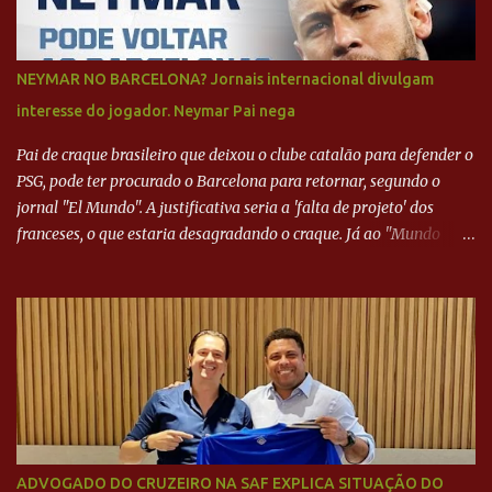
NEYMAR NO BARCELONA? Jornais internacional divulgam
interesse do jogador. Neymar Pai nega
Pai de craque brasileiro que deixou o clube catalão para defender o
PSG, pode ter procurado o Barcelona para retornar, segundo o
jornal "El Mundo". A justificativa seria a 'falta de projeto' dos
franceses, o que estaria desagradando o craque. Já ao "Mundo
Deportivo", o empresário, Neymar Pai, negou NEYMAR NO
BARCELONA? Jornais internacional divulgam interesse do jogador.
Neymar Pai nega
ADVOGADO DO CRUZEIRO NA SAF EXPLICA SITUAÇÃO DO